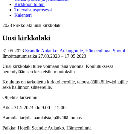
Kirkkoon töihin
Tulevaisuusprosessi
Kalenteri
2023
kirkkolaki
uusi kirkkolaki
Uusi kirkkolaki
31.05.2023
Scandic Aulanko, Aulangontie, Hämeenlinna, Suomi
Ilmoittautumisaika 27.03.2023 – 17.05.2023
Uusi kirkkolaki tulee voimaan tänä vuonna. Koulutuksessa
perehdytään sen keskeisiin muutoksiin.
Koulutus on tarkoitettu kirkkoherroille, talouspäälliköille/-johtajille
sekä hallinnon sihteereille.
Ohjelma tarkentuu.
Aika: 31.5.2023 klo 9.00 – 15.00
Aamulla tarjolla aamiaista, päivällä lounas.
Paikka: Hotelli Scandic Aulanko, Hämeenlinna