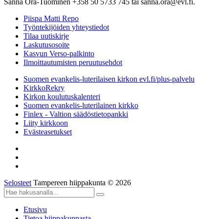
Sanna Ora-Tuominen +358 50 5733 745 tai sanna.ora@evl.fi.
Piispa Matti Repo
Työntekijöiden yhteystiedot
Tilaa uutiskirje
Laskutusosoite
Kasvun Verso-palkinto
Ilmoittautumisten peruutusehdot
Suomen evankelis-luterilaisen kirkon evl.fi/plus-palvelu
KirkkoRekry
Kirkon koulutuskalenteri
Suomen evankelis-luterilainen kirkko
Finlex - Valtion säädöstietopankki
Liity kirkkoon
Evästeasetukset
Selosteet
Tampereen hiippakunta © 2026
Etusivu
Tietoa hiippakunnasta