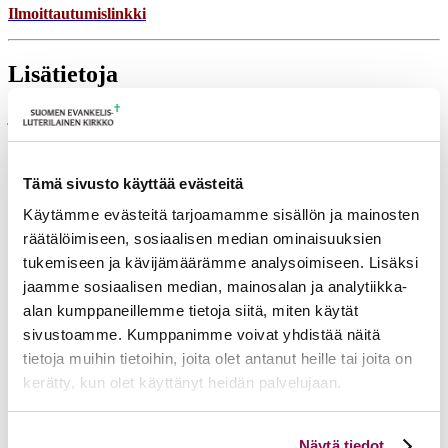
Ilmoittautumislinkki
Lisätietoja
jorma.juutilainen@evl.fi
Tulevia tapahtumia
Tämä sivusto käyttää evästeitä
Tuomiokapitulin istunto
19.08.2026
Käytämme evästeitä tarjoamamme sisällön ja mainosten
Ikkunoita kristilliseen spiritualiteettiin: Matkakumppanuuden päivä
räätälöimiseen, sosiaalisen median ominaisuuksien
runojen, taiteen ja luonnon äärellä
25.08.2026
tukemiseen ja kävijämäärämme analysoimiseen. Lisäksi
jaamme sosiaalisen median, mainosalan ja analytiikka-
Toimistoväen verkostotapaaminen
08.09.2026
alan kumppaneillemme tietoja siitä, miten käytät
Takaisin tapahtumiin
sivustoamme. Kumppanimme voivat yhdistää näitä
tietoja muihin tietoihin, joita olet antanut heille tai joita on
kerätty, kun olet käyttänyt heidän palvelujaan.
Voit muuttaa evästeasetuksiesi hyväksyntää sivuston
Näytä tiedot