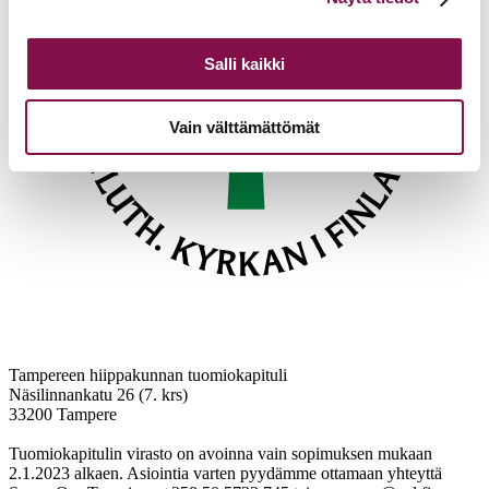
alalaidassa olevasta
Evästeasetukset
linkistä.
Salli kaikki
Vain välttämättömät
Tampereen hiippakunnan tuomiokapituli
Näsilinnankatu 26 (7. krs)
33200 Tampere
Tuomiokapitulin virasto on avoinna vain sopimuksen mukaan
2.1.2023 alkaen. Asiointia varten pyydämme ottamaan yhteyttä