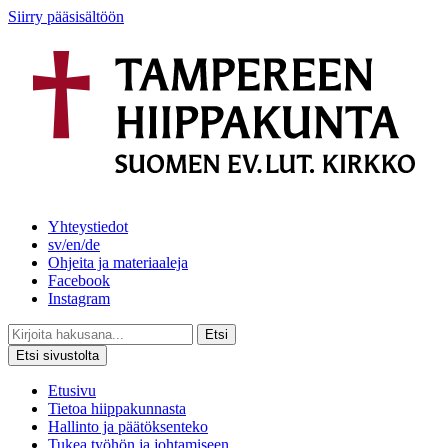
Siirry pääsisältöön
Yhteystiedot
sv/en/de
Ohjeita ja materiaaleja
Facebook
Instagram
Etsi
Etsi sivustolta
Etusivu
Tietoa hiippakunnasta
Hallinto ja päätöksenteko
Tukea työhön ja johtamiseen