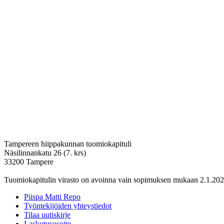
Tampereen hiippakunnan tuomiokapituli
Näsilinnankatu 26 (7. krs)
33200 Tampere
Tuomiokapitulin virasto on avoinna vain sopimuksen mukaan 2.1.202
Piispa Matti Repo
Työntekijöiden yhteystiedot
Tilaa uutiskirje
Laskutusosoite