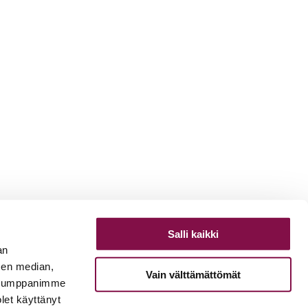
Salli kaikki
an
sen median,
Vain välttämättömät
. Kumppanimme
olet käyttänyt