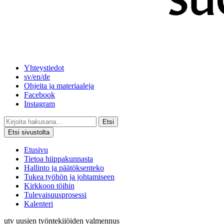
Yhteystiedot
sv/en/de
Ohjeita ja materiaaleja
Facebook
Instagram
Etsi
Etsi sivustolta
Etusivu
Tietoa hiippakunnasta
Hallinto ja päätöksenteko
Tukea työhön ja johtamiseen
Kirkkoon töihin
Tulevaisuusprosessi
Kalenteri
utv
uusien työntekijöiden valmennus