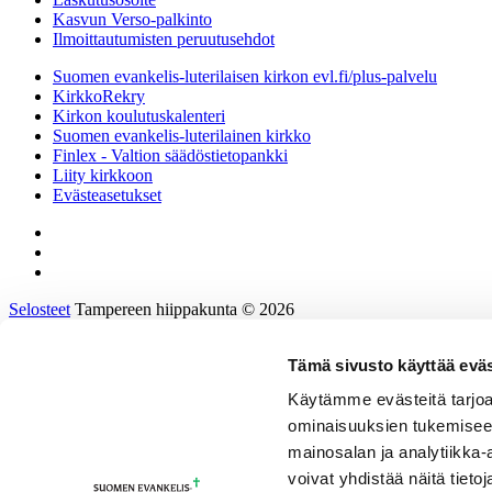
Kasvun Verso-palkinto
Ilmoittautumisten peruutusehdot
Suomen evankelis-luterilaisen kirkon evl.fi/plus-palvelu
KirkkoRekry
Kirkon koulutuskalenteri
Suomen evankelis-luterilainen kirkko
Finlex - Valtion säädöstietopankki
Liity kirkkoon
Evästeasetukset
Selosteet
Tampereen hiippakunta © 2026
Tämä sivusto käyttää eväs
Etusivu
Tietoa hiippakunnasta
Käytämme evästeitä tarjoa
Hallinto ja päätöksenteko
ominaisuuksien tukemisee
Tukea työhön ja johtamiseen
Kirkkoon töihin
mainosalan ja analytiikka
Tulevaisuusprosessi
voivat yhdistää näitä tietoja
Kalenteri