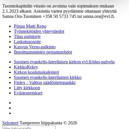
Tuomiokapitulin virasto on avoinna vain sopimuksen mukaan
2.1.2023 alkaen. Asiointia varten pyydämme ottamaan yhteyttä
Sanna Ora-Tuominen +358 50 5733 745 tai sanna.ora@evl.fi.
Piispa Matti Repo
Työntekijöiden yhteystiedot
Tilaa uutiskirje
Laskutusosoite
Kasvun Verso-palkinto
Ilmoittautumisten peruutusehdot
Suomen evankelis-luterilaisen kirkon evl.fi/plus-palvelu
KirkkoRekry
Kirkon koulutuskalenteri
Suomen evankelis-luterilainen kirkko
Finlex - Valtion säädöstietopankki
Liity kirkkoon
Evästeasetukset
Selosteet
Tampereen hiippakunta © 2026