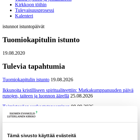
Kirkkoon töihin
Tulevaisuusprosessi
Kalenteri
istunnot
istuntopäivät
Tuomiokapitulin istunto
19.08.2020
Tulevia tapahtumia
Tuomiokapitulin istunto
19.08.2026
Ikkunoita kristilliseen spiritualiteettiin: Matkakumppanuuden päivä
runojen, taiteen ja luonnon äärellä
25.08.2026
Toimistoväen verkostotapaaminen
08.09.2026
Takaisin tapahtumiin
Tämä sivusto käyttää evästeitä