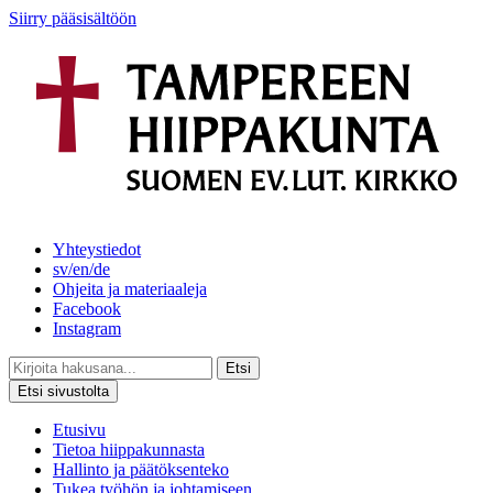
Siirry pääsisältöön
Yhteystiedot
sv/en/de
Ohjeita ja materiaaleja
Facebook
Instagram
Etsi
Etsi sivustolta
Etusivu
Tietoa hiippakunnasta
Hallinto ja päätöksenteko
Tukea työhön ja johtamiseen