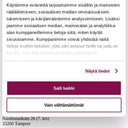
Käytämme evästeitä tarjoamamme sisällön ja mainosten
räätälöimiseen, sosiaalisen median ominaisuuksien
tukemiseen ja kävijämäärämme analysoimiseen. Lisäksi
jaamme sosiaalisen median, mainosalan ja analytiikka-
alan kumppaneillemme tietoja siitä, miten käytät
sivustoamme. Kumppanimme voivat yhdistää näitä
tietoja muihin tietoihin, joita olet antanut heille tai joita on
kerätty, kun olet käyttänyt heidän palvelujaan.
Voit muuttaa evästeasetuksiesi hyväksyntää sivuston
Näytä tiedot
alalaidassa olevasta
Evästeasetukset
linkistä.
Salli kaikki
Vain välttämättömät
Tampereen hiippakunnan tuomiokapituli
Näsilinnankatu 26 (7. krs)
33200 Tampere