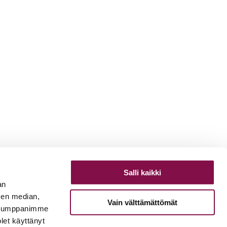
Salli kaikki
an
sen median,
Vain välttämättömät
. Kumppanimme
olet käyttänyt