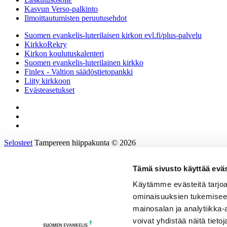
Kasvun Verso-palkinto
Ilmoittautumisten peruutusehdot
Suomen evankelis-luterilaisen kirkon evl.fi/plus-palvelu
KirkkoRekry
Kirkon koulutuskalenteri
Suomen evankelis-luterilainen kirkko
Finlex - Valtion säädöstietopankki
Liity kirkkoon
Evästeasetukset
Selosteet
Tampereen hiippakunta © 2026
Tämä sivusto käyttää eväs
Etusivu
Tietoa hiippakunnasta
Käytämme evästeitä tarjoa
Hallinto ja päätöksenteko
ominaisuuksien tukemisee
Tukea työhön ja johtamiseen
Kirkkoon töihin
mainosalan ja analytiikka
Tulevaisuusprosessi
voivat yhdistää näitä tietoja
Kalenteri