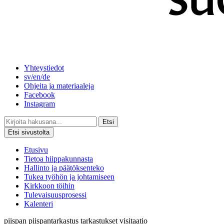
Yhteystiedot
sv/en/de
Ohjeita ja materiaaleja
Facebook
Instagram
Etsi
Etsi sivustolta
Etusivu
Tietoa hiippakunnasta
Hallinto ja päätöksenteko
Tukea työhön ja johtamiseen
Kirkkoon töihin
Tulevaisuusprosessi
Kalenteri
piispan
piispantarkastus
tarkastukset
visitaatio