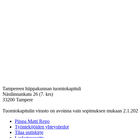
Tampereen hiippakunnan tuomiokapituli
Näsilinnankatu 26 (7. krs)
33200 Tampere
Tuomiokapitulin virasto on avoinna vain sopimuksen mukaan 2.1.202
Piispa Matti Repo
Työntekijöiden yhteystiedot
Tilaa uutiskirje
Laskutusosoite