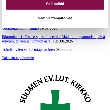
Salli kaikki
airi.raitaranta@evl.fi
Tulevia tapahtumia
Vain välttämättömät
Tuomiokapitulin istunto
19.08.2026
Ikkunoita kristilliseen spiritualiteettiin: Matkakumppanuuden päivä
runojen, taiteen ja luonnon äärellä
25.08.2026
Toimistoväen verkostotapaaminen
08.09.2026
Takaisin tapahtumiin