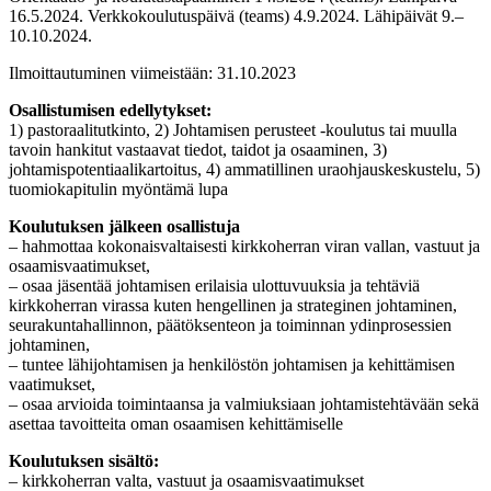
16.5.2024. Verkkokoulutuspäivä (teams) 4.9.2024. Lähipäivät 9.–
10.10.2024.
Ilmoittautuminen viimeistään: 31.10.2023
Osallistumisen edellytykset:
1) pastoraalitutkinto, 2) Johtamisen perusteet -koulutus tai muulla
tavoin hankitut vastaavat tiedot, taidot ja osaaminen, 3)
johtamispotentiaalikartoitus, 4) ammatillinen uraohjauskeskustelu, 5)
tuomiokapitulin myöntämä lupa
Koulutuksen jälkeen osallistuja
– hahmottaa kokonaisvaltaisesti kirkkoherran viran vallan, vastuut ja
osaamisvaatimukset,
– osaa jäsentää johtamisen erilaisia ulottuvuuksia ja tehtäviä
kirkkoherran virassa kuten hengellinen ja strateginen johtaminen,
seurakuntahallinnon, päätöksenteon ja toiminnan ydinprosessien
johtaminen,
– tuntee lähijohtamisen ja henkilöstön johtamisen ja kehittämisen
vaatimukset,
– osaa arvioida toimintaansa ja valmiuksiaan johtamistehtävään sekä
asettaa tavoitteita oman osaamisen kehittämiselle
Koulutuksen sisältö:
– kirkkoherran valta, vastuut ja osaamisvaatimukset