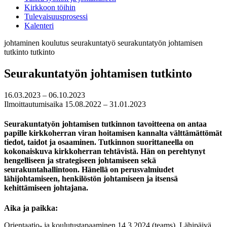
Kirkkoon töihin
Tulevaisuusprosessi
Kalenteri
johtaminen
koulutus
seurakuntatyö
seurakuntatyön johtamisen
tutkinto
tutkinto
Seurakuntatyön johtamisen tutkinto
16.03.2023 – 06.10.2023
Ilmoittautumisaika 15.08.2022 – 31.01.2023
Seurakuntatyön johtamisen tutkinnon tavoitteena on antaa
papille kirkkoherran viran hoitamisen kannalta välttämättömät
tiedot, taidot ja osaaminen. Tutkinnon suorittaneella on
kokonaiskuva kirkkoherran tehtävistä. Hän on perehtynyt
hengelliseen ja strategiseen johtamiseen sekä
seurakuntahallintoon. Hänellä on perusvalmiudet
lähijohtamiseen, henkilöstön johtamiseen ja itsensä
kehittämiseen johtajana.
Aika ja paikka:
Orientaatio- ja koulutustapaaminen 14.3.2024 (teams). Lähipäivä