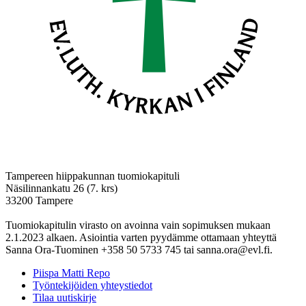
Tampereen hiippakunnan tuomiokapituli
Näsilinnankatu 26 (7. krs)
33200 Tampere
Tuomiokapitulin virasto on avoinna vain sopimuksen mukaan
2.1.2023 alkaen. Asiointia varten pyydämme ottamaan yhteyttä
Sanna Ora-Tuominen +358 50 5733 745 tai sanna.ora@evl.fi.
Piispa Matti Repo
Työntekijöiden yhteystiedot
Tilaa uutiskirje