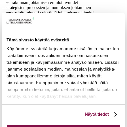
– seurakunnan johtamisen eri ulottuvuudet
– strategisten prosessien ja muutoksen johtaminen
– verkostoituminen ja viestintä johtamisen välineinä
– lähijohtaminen ja ihmisten johtaminen, henkilöstön kehittäminen ja
työhyvinvointi
– johtajan psykodynamiikka ja itsereflektiotaito
Koulutuksen rakenne:
Tämä sivusto käyttää evästeitä
lähityöskentely, itsenäinen oppiminen, orientoivat tehtävät ja
välitehtävät, mentorointi
Käytämme evästeitä tarjoamamme sisällön ja mainosten
räätälöimiseen, sosiaalisen median ominaisuuksien
Osallistumismaksu: n. 300€. Oikeus muutoksiin
tukemiseen ja kävijämäärämme analysoimiseen. Lisäksi
pidätetään.
Muut kustannukset: Matkakustannukset
jaamme sosiaalisen median, mainosalan ja analytiikka-
Ilmoittautuminen 31.1.2023 mennessä
alan kumppaneillemme tietoja siitä, miten käytät
Ilmoittautumisten peruutusehdot
sivustoamme. Kumppanimme voivat yhdistää näitä
tietoja muihin tietoihin, joita olet antanut heille tai joita on
Tiedustelut: Tampereen hpk:n osallistujat: airi.raitaranta@evl.fi ja
kerätty, kun olet käyttänyt heidän palvelujaan.
Turun arkkihpk:n osallistujat: mika.nokelainen@evl.fi
Voit muuttaa evästeasetuksiesi hyväksyntää sivuston
Näytä tiedot
alalaidassa olevasta
Evästeasetukset
linkistä.
Lisätietoja