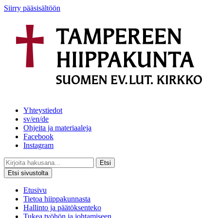
Siirry pääsisältöön
Yhteystiedot
sv/en/de
Ohjeita ja materiaaleja
Facebook
Instagram
Etsi
Etsi sivustolta
Etusivu
Tietoa hiippakunnasta
Hallinto ja päätöksenteko
Tukea työhön ja johtamiseen