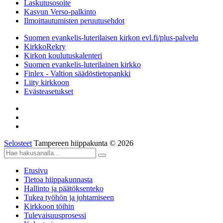
Laskutusosoite
Kasvun Verso-palkinto
Ilmoittautumisten peruutusehdot
Suomen evankelis-luterilaisen kirkon evl.fi/plus-palvelu
KirkkoRekry
Kirkon koulutuskalenteri
Suomen evankelis-luterilainen kirkko
Finlex - Valtion säädöstietopankki
Liity kirkkoon
Evästeasetukset
Selosteet
Tampereen hiippakunta © 2026
Etusivu
Tietoa hiippakunnasta
Hallinto ja päätöksenteko
Tukea työhön ja johtamiseen
Kirkkoon töihin
Tulevaisuusprosessi