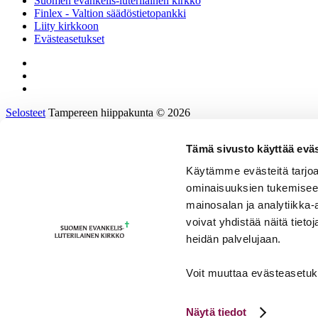
Suomen evankelis-luterilainen kirkko
Finlex - Valtion säädöstietopankki
Liity kirkkoon
Evästeasetukset
Selosteet
Tampereen hiippakunta © 2026
Tämä sivusto käyttää eväs
Etusivu
Tietoa hiippakunnasta
Käytämme evästeitä tarjoa
Hallinto ja päätöksenteko
ominaisuuksien tukemisee
Tukea työhön ja johtamiseen
Kirkkoon töihin
mainosalan ja analytiikka
Tulevaisuusprosessi
voivat yhdistää näitä tietoja
Kalenteri
heidän palvelujaan.
Yhteystiedot
sv/en/de
Voit muuttaa evästeasetuk
Ohjeita ja materiaaleja
Facebook
Instagram
Näytä tiedot