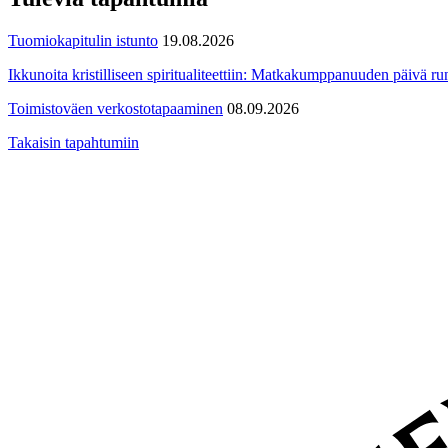
Tuomiokapitulin istunto
19.08.2026
Ikkunoita kristilliseen spiritualiteettiin: Matkakumppanuuden päivä run
Toimistoväen verkostotapaaminen
08.09.2026
Takaisin tapahtumiin