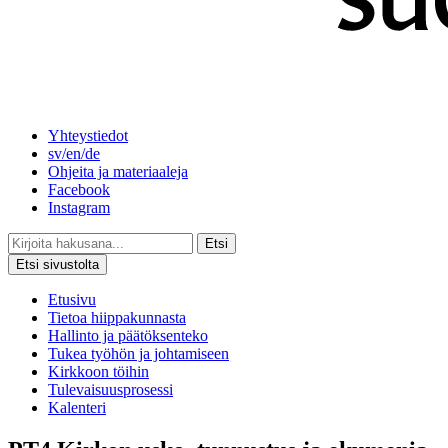
Yhteystiedot
sv/en/de
Ohjeita ja materiaaleja
Facebook
Instagram
Etsi
Etsi sivustolta
Etusivu
Tietoa hiippakunnasta
Hallinto ja päätöksenteko
Tukea työhön ja johtamiseen
Kirkkoon töihin
Tulevaisuusprosessi
Kalenteri