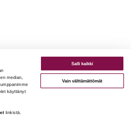
Salli kaikki
an
sen median,
Vain välttämättömät
. Kumppanimme
olet käyttänyt
et
linkistä.