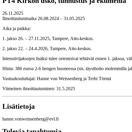
PT4 Kirkon usko, tunnustus ja ekumenia
26.11.2025
Ilmoittautumisaika 26.08.2024 – 31.05.2025
Aika ja paikka:
1. jakso 26. – 27.11.2025, Tampere, Aito-keskus.
2. jakso 22. – 24.4.2026, Tampere, Aito-keskus.
Intensiivijaksojen lisäksi tulee orientoivat tehtävät ennen 1. jaksoa, vä
Hinta: 386 euroa 2-6 hengen huoneessa (sis. täysihoito molemmilla jaks
Vastuukouluttajat: Hanne von Weissenberg ja Terhi Törmä
Viimeinen ilmoittautuminen: 31.5.2025
Lisätietoja
hanne.vonweissenberg@evl.fi
Tulevia tapahtumia