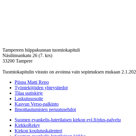
Tampereen hiippakunnan tuomiokapituli
Näsilinnankatu 26 (7. krs)
33200 Tampere
Tuomiokapitulin virasto on avoinna vain sopimuksen mukaan 2.1.202
Piispa Matti Repo
Työntekijöiden yhteystiedot
Tilaa uutiskirje
Laskutusosoite
Kasvun Verso-palkinto
Ilmoittautumisten peruutusehdot
Suomen evankelis-luterilaisen kirkon evl.fi/plus-palvelu
KirkkoRekry
Kirkon koulutuskalenteri