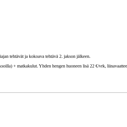
liajan tehtävät ja kokoava tehtävä 2. jakson jälkeen.
oilla) + matkakulut. Yhden hengen huoneen lisä 22 €/vrk, liinavaatteet 