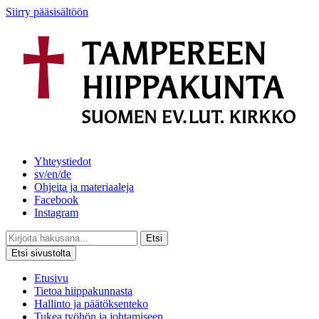
Siirry pääsisältöön
Yhteystiedot
sv/en/de
Ohjeita ja materiaaleja
Facebook
Instagram
Etsi
Etsi sivustolta
Etusivu
Tietoa hiippakunnasta
Hallinto ja päätöksenteko
Tukea työhön ja johtamiseen