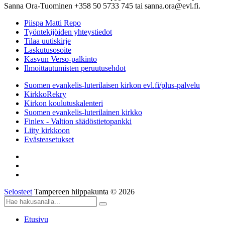
Sanna Ora-Tuominen +358 50 5733 745 tai sanna.ora@evl.fi.
Piispa Matti Repo
Työntekijöiden yhteystiedot
Tilaa uutiskirje
Laskutusosoite
Kasvun Verso-palkinto
Ilmoittautumisten peruutusehdot
Suomen evankelis-luterilaisen kirkon evl.fi/plus-palvelu
KirkkoRekry
Kirkon koulutuskalenteri
Suomen evankelis-luterilainen kirkko
Finlex - Valtion säädöstietopankki
Liity kirkkoon
Evästeasetukset
Selosteet
Tampereen hiippakunta © 2026
Etusivu