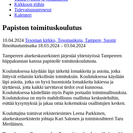
Kirkkoon töihin
Tulevaisuusprosessi
Kalenteri
Papiston toimituskoulutus
10.04.2024
Tesoman kirkko, Tesomankuja, Tampere, Suomi
Ilmoittautumisaika 18.03.2024 – 03.04.2024
Tampereen aluekeskusrekisteri järjestää yhteistyössä Tampereen
hiippakunnan kanssa papistolle toimituskoulutusta.
Koulutuksessa käydään läpi tärkeitä lomakkeita ja asioita, jotka
liittyvät erilaisiin kirkollisiin toimituksiin. Koulutuksessa käydään
läpi asioita, jotka on hyvä huomioida lomakkeita lukiessa ja
täyttäessä, jotta kaikki tarvittavat tiedot ovat kunnossa.
Koulutuksessa käsitellään myös Papin portaalin toiminnallisuuksia.
Koulutuksissa on myös mahdollisuus osallistua keskusteluihin,
esittää kysymyksiä ja jakaa omia kokemuksia osallistujien kesken.
Kouluttajina toimivat rekisteriesimies Leena Parkkinen,
aluekeskusrekisterin johtaja Kari Salonen ja toimistosihteeri Taru
Meriläinen.