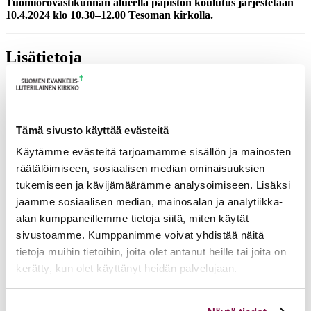
Tuomiorovastikunnan alueella papiston koulutus järjestetään
10.4.2024 klo 10.30–12.00 Tesoman kirkolla.
Lisätietoja
leena.parkkinen@evl.fi
Tulevia tapahtumia
Tämä sivusto käyttää evästeitä
Tuomiokapitulin istunto
19.08.2026
Käytämme evästeitä tarjoamamme sisällön ja mainosten
räätälöimiseen, sosiaalisen median ominaisuuksien
Ikkunoita kristilliseen spiritualiteettiin: Matkakumppanuuden päivä
runojen, taiteen ja luonnon äärellä
25.08.2026
tukemiseen ja kävijämäärämme analysoimiseen. Lisäksi
jaamme sosiaalisen median, mainosalan ja analytiikka-
Toimistoväen verkostotapaaminen
08.09.2026
alan kumppaneillemme tietoja siitä, miten käytät
Takaisin tapahtumiin
sivustoamme. Kumppanimme voivat yhdistää näitä
tietoja muihin tietoihin, joita olet antanut heille tai joita on
kerätty, kun olet käyttänyt heidän palvelujaan.
Voit muuttaa evästeasetuksiesi hyväksyntää sivuston