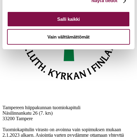
Näytä tiedot
alalaidassa olevasta
Evästeasetukset
linkistä.
Salli kaikki
Vain välttämättömät
Tampereen hiippakunnan tuomiokapituli
Näsilinnankatu 26 (7. krs)
33200 Tampere
Tuomiokapitulin virasto on avoinna vain sopimuksen mukaan
2.1.2023 alkaen. Asiointia varten pyydämme ottamaan yhteyttä