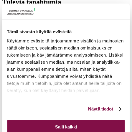
Tulevia tapahtumia
Tuomiokapitulin istunto
19.08.2026
Ikkunoita kristilliseen spiritualiteettiin: Matkakumppanuuden päivä
runojen, taiteen ja luonnon äärellä
25.08.2026
Tämä sivusto käyttää evästeitä
Toimistoväen verkostotapaaminen
08.09.2026
Käytämme evästeitä tarjoamamme sisällön ja mainosten
räätälöimiseen, sosiaalisen median ominaisuuksien
Takaisin tapahtumiin
tukemiseen ja kävijämäärämme analysoimiseen. Lisäksi
jaamme sosiaalisen median, mainosalan ja analytiikka-
alan kumppaneillemme tietoja siitä, miten käytät
sivustoamme. Kumppanimme voivat yhdistää näitä
tietoja muihin tietoihin, joita olet antanut heille tai joita on
kerätty, kun olet käyttänyt heidän palvelujaan.
Voit muuttaa evästeasetuksiesi hyväksyntää sivuston
Näytä tiedot
alalaidassa olevasta
Evästeasetukset
linkistä.
Salli kaikki