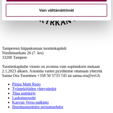
Vain välttämättömät
Tampereen hiippakunnan tuomiokapituli
Näsilinnankatu 26 (7. krs)
33200 Tampere
Tuomiokapitulin virasto on avoinna vain sopimuksen mukaan
2.1.2023 alkaen. Asiointia varten pyydämme ottamaan yhteyttä
Sanna Ora-Tuominen +358 50 5733 745 tai sanna.ora@evl.fi.
Piispa Matti Repo
Työntekijöiden yhteystiedot
Tilaa uutiskirje
Laskutusosoite
Kasvun Verso-palkinto
Ilmoittautumisten peruutusehdot