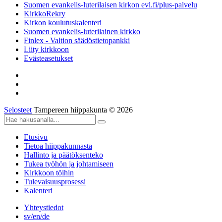
Suomen evankelis-luterilaisen kirkon evl.fi/plus-palvelu
KirkkoRekry
Kirkon koulutuskalenteri
Suomen evankelis-luterilainen kirkko
Finlex - Valtion säädöstietopankki
Liity kirkkoon
Evästeasetukset
Selosteet
Tampereen hiippakunta © 2026
Etusivu
Tietoa hiippakunnasta
Hallinto ja päätöksenteko
Tukea työhön ja johtamiseen
Kirkkoon töihin
Tulevaisuusprosessi
Kalenteri
Yhteystiedot
sv/en/de