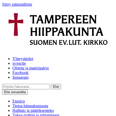
Siirry pääsisältöön
Yhteystiedot
sv/en/de
Ohjeita ja materiaaleja
Facebook
Instagram
Etsi
Etsi sivustolta
Etusivu
Tietoa hiippakunnasta
Hallinto ja päätöksenteko
Tukea työhön ja johtamiseen