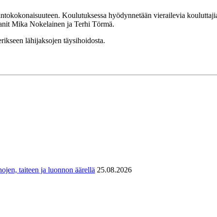
ntokokonaisuuteen. Koulutuksessa hyödynnetään vierailevia kouluttajia 
aanit Mika Nokelainen ja Terhi Törmä.
rikseen lähijaksojen täysihoidosta.
ojen, taiteen ja luonnon äärellä
25.08.2026