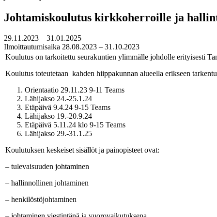
Johtamiskoulutus kirkkoherroille ja hallin
29.11.2023 – 31.01.2025
Ilmoittautumisaika 28.08.2023 – 31.10.2023
Koulutus on tarkoitettu seurakuntien ylimmälle johdolle erityisesti 
Koulutus toteutetaan kahden hiippakunnan alueella erikseen tarkentu
Orientaatio 29.11.23 9-11 Teams
Lähijakso 24.-25.1.24
Etäpäivä 9.4.24 9-15 Teams
Lähijakso 19.-20.9.24
Etäpäivä 5.11.24 klo 9-15 Teams
Lähijakso 29.-31.1.25
Koulutuksen keskeiset sisällöt ja painopisteet ovat:
– tulevaisuuden johtaminen
– hallinnollinen johtaminen
– henkilöstöjohtaminen
– johtaminen viestintänä ja vuorovaikutuksena