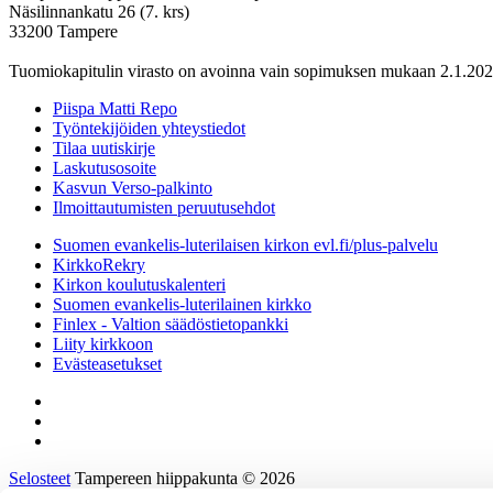
Näsilinnankatu 26 (7. krs)
33200 Tampere
Tuomiokapitulin virasto on avoinna vain sopimuksen mukaan 2.1.202
Piispa Matti Repo
Työntekijöiden yhteystiedot
Tilaa uutiskirje
Laskutusosoite
Kasvun Verso-palkinto
Ilmoittautumisten peruutusehdot
Suomen evankelis-luterilaisen kirkon evl.fi/plus-palvelu
KirkkoRekry
Kirkon koulutuskalenteri
Suomen evankelis-luterilainen kirkko
Finlex - Valtion säädöstietopankki
Liity kirkkoon
Evästeasetukset
Selosteet
Tampereen hiippakunta © 2026