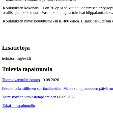
Koulutuksen kokonaisuus on 20 op ja se kuuluu johtamisen erityisopi
osallistujien kokemusta. Vastuukouluttajina toimivat hiippakuntadek
Koulutuksen hinta: koulutusmaksu n. 400 euroa. Lisäksi laskutetaan e
Lisätietoja
terhi.torma@evl.fi
Tulevia tapahtumia
Tuomiokapitulin istunto
19.08.2026
Ikkunoita kristilliseen spiritualiteettiin: Matkakumppanuuden päivä run
Toimistoväen verkostotapaaminen
08.09.2026
Takaisin tapahtumiin