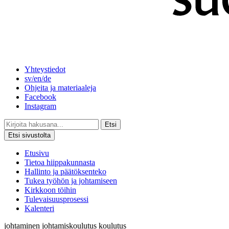
Yhteystiedot
sv/en/de
Ohjeita ja materiaaleja
Facebook
Instagram
Etsi
Etsi sivustolta
Etusivu
Tietoa hiippakunnasta
Hallinto ja päätöksenteko
Tukea työhön ja johtamiseen
Kirkkoon töihin
Tulevaisuusprosessi
Kalenteri
johtaminen
johtamiskoulutus
koulutus