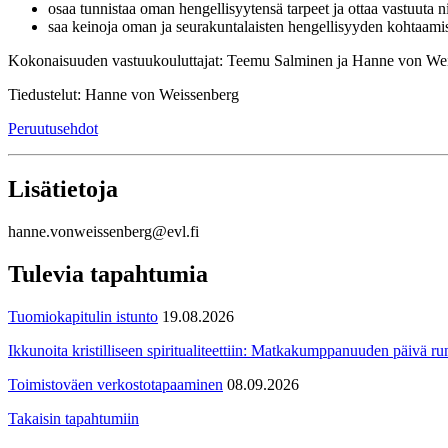
osaa tunnistaa oman hengellisyytensä tarpeet ja ottaa vastuuta ni
saa keinoja oman ja seurakuntalaisten hengellisyyden kohtaami
Kokonaisuuden vastuukouluttajat: Teemu Salminen ja Hanne von We
Tiedustelut: Hanne von Weissenberg
Peruutusehdot
Lisätietoja
hanne.vonweissenberg@evl.fi
Tulevia tapahtumia
Tuomiokapitulin istunto
19.08.2026
Ikkunoita kristilliseen spiritualiteettiin: Matkakumppanuuden päivä run
Toimistoväen verkostotapaaminen
08.09.2026
Takaisin tapahtumiin