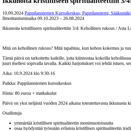
Ikkunoita kristilliseen spiritualiteettiin 3
10.09.2024
Pappilanniemen Kurssikeskus, Pappilanniemi, Sääksmäki
Ilmoittautumisaika 09.10.2023 – 26.08.2024
Ikkunoita kristilliseen spiritualiteettiin 3/4: Kehollinen rukous / Asta 
Mitä on kehollinen rukous? Mitä tapahtuu, kun kehon kokemus ja ruumis,
Tämä päivä on tarkoitettu kaikille, joita kiinnostaa kokeilla kehollisuu
juuri itsellesi sopivalla tavalla. Kaikki harjoitukset voi tehdä istuen,
Aika: 10.9.2024 klo 9:30-16
Paikka: Pappilanniemen kurssikeskus
Hinta: 80 euroa + matkakulut
Päivä on yksi neljästä vuoden 2024 aikana toteutettavasta ikkunasta krist
Osallistuja
ymmärtää kristillisen spiritualiteetin monimuotoisuutta
osaa hyödyntää työssään erilaisia kristillisen spiritualiteetin trad