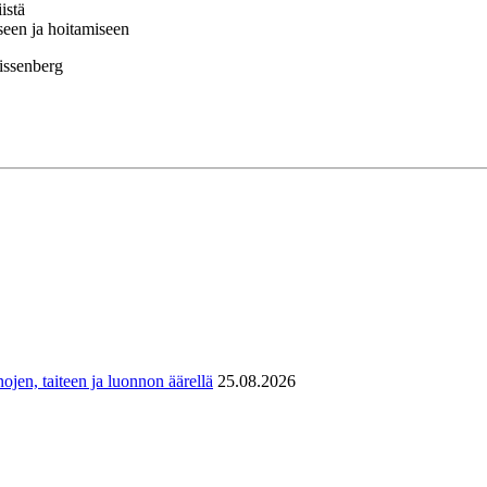
istä
seen ja hoitamiseen
issenberg
ojen, taiteen ja luonnon äärellä
25.08.2026