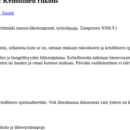
/4: Kehollinen rukous
, Suomi
Lehtimäki (
tanssi-liiketerapeutti, työnohjaaja, Tampereen NNKY)
 sellaisena kuin se on, otetaan mukaan rukoukseen ja kristilliseen spir
den ja hengellisyyden liittymäpintaa. Kehollisuutta tutkitaan hienovaraises
 seisten tai maaten ja oman kunnon mukaan. Päivään osallistuminen ei edell
illiseen spiritualiteettiin. Voit ilmoittautua ikkunoista vain yhteen tai 
itioita ja lähestymistapoja