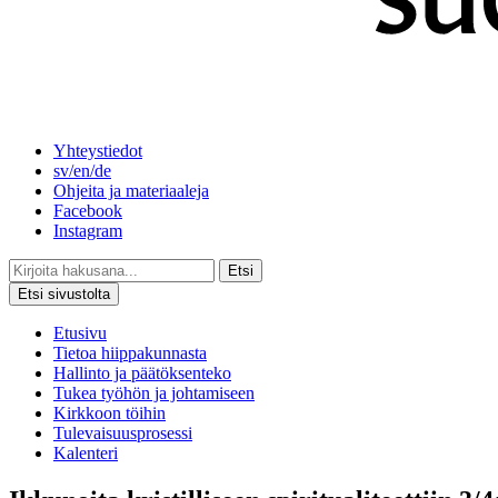
Yhteystiedot
sv/en/de
Ohjeita ja materiaaleja
Facebook
Instagram
Etsi
Etsi sivustolta
Etusivu
Tietoa hiippakunnasta
Hallinto ja päätöksenteko
Tukea työhön ja johtamiseen
Kirkkoon töihin
Tulevaisuusprosessi
Kalenteri