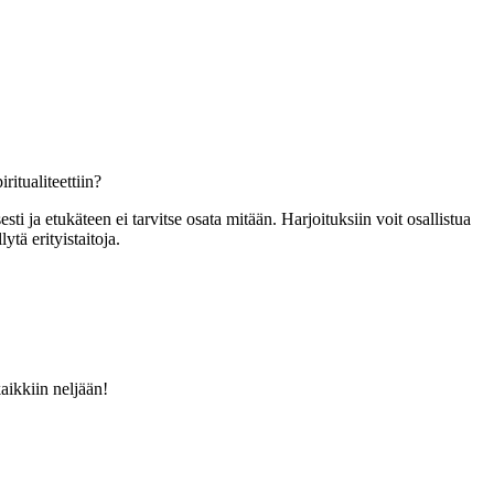
itualiteettiin?
ti ja etukäteen ei tarvitse osata mitään. Harjoituksiin voit osallistua
ytä erityistaitoja.
kaikkiin neljään!