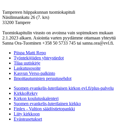
Tampereen hiippakunnan tuomiokapituli
Näsilinnankatu 26 (7. krs)
33200 Tampere
Tuomiokapitulin virasto on avoinna vain sopimuksen mukaan
2.1.2023 alkaen. Asiointia varten pyydämme ottamaan yhteyttä
Sanna Ora-Tuominen +358 50 5733 745 tai sanna.ora@evl.fi.
Piispa Matti Repo
Työntekijöiden yhteystiedot
Tilaa uutiskirje
Laskutusosoite
Kasvun Verso-palkinto
Ilmoittautumisten peruutusehdot
Suomen evankelis-luterilaisen kirkon evl.fi/plus-palvelu
KirkkoRekry
Kirkon koulutuskalenteri
Suomen evankelis-luterilainen kirkko
Finlex - Valtion säädöstietopankki
Liity kirkkoon
Evästeasetukset