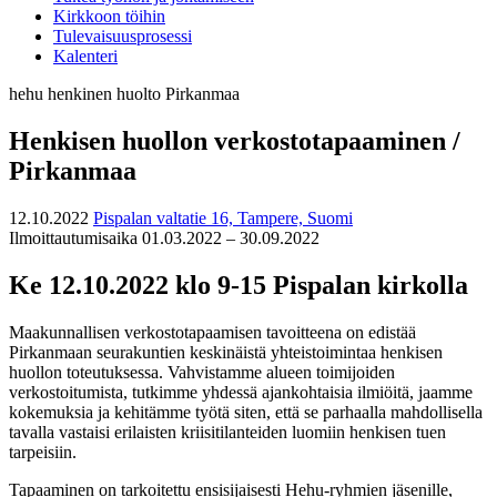
Kirkkoon töihin
Tulevaisuusprosessi
Kalenteri
hehu
henkinen huolto
Pirkanmaa
Henkisen huollon verkostotapaaminen /
Pirkanmaa
12.10.2022
Pispalan valtatie 16, Tampere, Suomi
Ilmoittautumisaika 01.03.2022 – 30.09.2022
Ke 12.10.2022 klo 9-15 Pispalan kirkolla
Maakunnallisen verkostotapaamisen tavoitteena on edistää
Pirkanmaan seurakuntien keskinäistä yhteistoimintaa henkisen
huollon toteutuksessa. Vahvistamme alueen toimijoiden
verkostoitumista, tutkimme yhdessä ajankohtaisia ilmiöitä, jaamme
kokemuksia ja kehitämme työtä siten, että se parhaalla mahdollisella
tavalla vastaisi erilaisten kriisitilanteiden luomiin henkisen tuen
tarpeisiin.
Tapaaminen on tarkoitettu ensisijaisesti Hehu-ryhmien jäsenille,