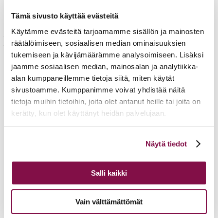
12.00 Lounas
Tämä sivusto käyttää evästeitä
13.00 Harjoitellaan / Päivi Heikkilä ja Mari Rantio
Käytämme evästeitä tarjoamamme sisällön ja mainosten
– toimitaan pienryhmissä
räätälöimiseen, sosiaalisen median ominaisuuksien
– tehtävän purku
14.30 Mitä opimme tänään? Miten tästä eteenpäin?
tukemiseen ja kävijämäärämme analysoimiseen. Lisäksi
15.00 Päätös
jaamme sosiaalisen median, mainosalan ja analytiikka-
alan kumppaneillemme tietoja siitä, miten käytät
sivustoamme. Kumppanimme voivat yhdistää näitä
tietoja muihin tietoihin, joita olet antanut heille tai joita on
Lisätietoja
kerätty, kun olet käyttänyt heidän palvelujaan.
airi.raitaranta@evl.fi
Voit muuttaa evästeasetuksiesi hyväksyntää sivuston
Näytä tiedot
Tulevia tapahtumia
alalaidassa olevasta
Evästeasetukset
linkistä.
Tuomiokapitulin istunto
19.08.2026
Salli kaikki
Ikkunoita kristilliseen spiritualiteettiin: Matkakumppanuuden päivä
runojen, taiteen ja luonnon äärellä
25.08.2026
Vain välttämättömät
Toimistoväen verkostotapaaminen
08.09.2026