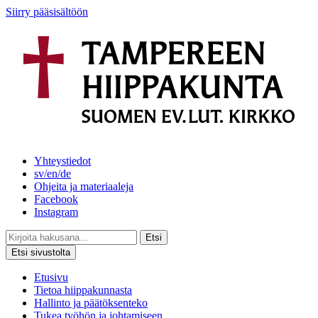
Siirry pääsisältöön
Yhteystiedot
sv/en/de
Ohjeita ja materiaaleja
Facebook
Instagram
Etsi
Etsi sivustolta
Etusivu
Tietoa hiippakunnasta
Hallinto ja päätöksenteko
Tukea työhön ja johtamiseen