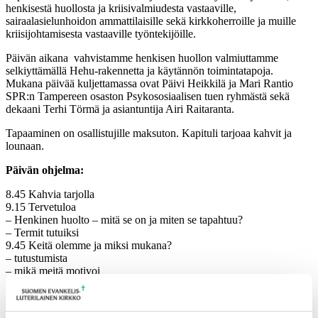
henkisestä huollosta ja kriisivalmiudesta vastaaville,
sairaalasielunhoidon ammattilaisille sekä kirkkoherroille ja muille
kriisijohtamisesta vastaaville työntekijöille.
Päivän aikana vahvistamme henkisen huollon valmiuttamme
selkiyttämällä Hehu-rakennetta ja käytännön toimintatapoja.
Mukana päivää kuljettamassa ovat Päivi Heikkilä ja Mari Rantio
SPR:n Tampereen osaston Psykososiaalisen tuen ryhmästä sekä
dekaani Terhi Törmä ja asiantuntija Airi Raitaranta.
Tapaaminen on osallistujille maksuton. Kapituli tarjoaa kahvit ja
lounaan.
Päivän ohjelma:
8.45 Kahvia tarjolla
9.15 Tervetuloa
– Henkinen huolto – mitä se on ja miten se tapahtuu?
– Termit tutuiksi
9.45 Keitä olemme ja miksi mukana?
– tutustumista
– mikä meitä motivoi
11.00 Prosessikuvaus / Päivi Heikkilä ja Mari Rantio
– tapauskertomus
– keskustelua ja kysymyksiä