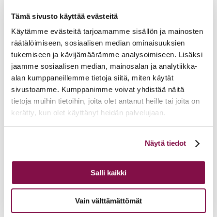
Takaisin tapahtumiin
Tämä sivusto käyttää evästeitä
Käytämme evästeitä tarjoamamme sisällön ja mainosten
räätälöimiseen, sosiaalisen median ominaisuuksien
tukemiseen ja kävijämäärämme analysoimiseen. Lisäksi
jaamme sosiaalisen median, mainosalan ja analytiikka-
alan kumppaneillemme tietoja siitä, miten käytät
sivustoamme. Kumppanimme voivat yhdistää näitä
tietoja muihin tietoihin, joita olet antanut heille tai joita on
kerätty, kun olet käyttänyt heidän palvelujaan.
Voit muuttaa evästeasetuksiesi hyväksyntää sivuston
Näytä tiedot
alalaidassa olevasta
Evästeasetukset
linkistä.
Salli kaikki
Vain välttämättömät