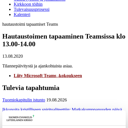
Kirkkoon töihin
Tulevaisuusprosessi
Kalenteri
hautaustoimi
tapaamiset
Teams
Hautaustoimen tapaaminen Teamsissa klo
13.00-14.00
13.08.2020
Tilannepäivitystä ja ajankohtaista asiaa.
Liity Microsoft Teams -kokoukseen
Tulevia tapahtumia
Tuomiokapitulin istunto
19.08.2026
Ikkunoita kristilliseen spiritualiteettiin: Matkakumppanuuden päivä
runojen, taiteen ja luonnon äärellä
25.08.2026
Toimistoväen verkostotapaaminen
08.09.2026