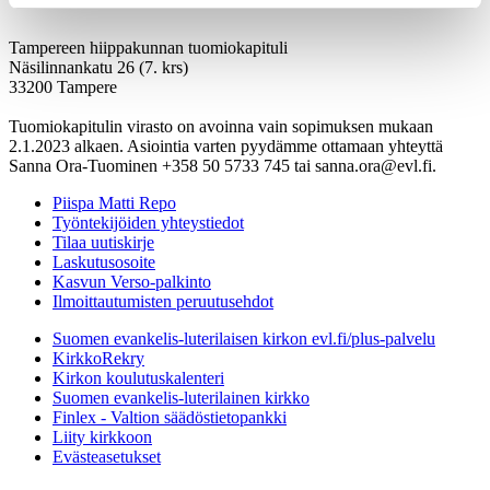
Tampereen hiippakunnan tuomiokapituli
Näsilinnankatu 26 (7. krs)
33200 Tampere
Tuomiokapitulin virasto on avoinna vain sopimuksen mukaan
2.1.2023 alkaen. Asiointia varten pyydämme ottamaan yhteyttä
Sanna Ora-Tuominen +358 50 5733 745 tai sanna.ora@evl.fi.
Piispa Matti Repo
Työntekijöiden yhteystiedot
Tilaa uutiskirje
Laskutusosoite
Kasvun Verso-palkinto
Ilmoittautumisten peruutusehdot
Suomen evankelis-luterilaisen kirkon evl.fi/plus-palvelu
KirkkoRekry
Kirkon koulutuskalenteri
Suomen evankelis-luterilainen kirkko
Finlex - Valtion säädöstietopankki
Liity kirkkoon
Evästeasetukset