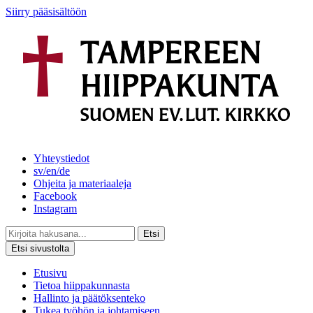
Siirry pääsisältöön
Yhteystiedot
sv/en/de
Ohjeita ja materiaaleja
Facebook
Instagram
Etsi
Etsi sivustolta
Etusivu
Tietoa hiippakunnasta
Hallinto ja päätöksenteko
Tukea työhön ja johtamiseen