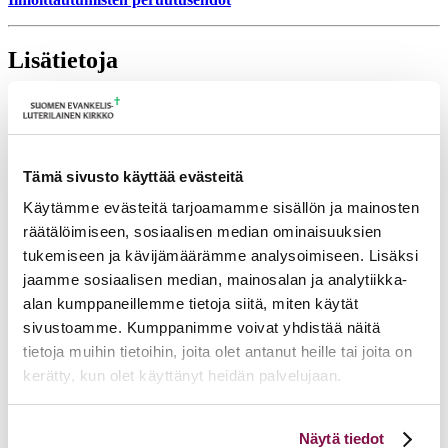
Lisätietoja
tuulia.matilainen@evl.fi
Tulevia tapahtumia
Tämä sivusto käyttää evästeitä
Tuomiokapitulin istunto
19.08.2026
Käytämme evästeitä tarjoamamme sisällön ja mainosten
Ikkunoita kristilliseen spiritualiteettiin: Matkakumppanuuden päivä
räätälöimiseen, sosiaalisen median ominaisuuksien
runojen, taiteen ja luonnon äärellä
25.08.2026
tukemiseen ja kävijämäärämme analysoimiseen. Lisäksi
Toimistoväen verkostotapaaminen
08.09.2026
jaamme sosiaalisen median, mainosalan ja analytiikka-
alan kumppaneillemme tietoja siitä, miten käytät
Takaisin tapahtumiin
sivustoamme. Kumppanimme voivat yhdistää näitä
tietoja muihin tietoihin, joita olet antanut heille tai joita on
kerätty, kun olet käyttänyt heidän palvelujaan.
Voit muuttaa evästeasetuksiesi hyväksyntää sivuston
Näytä tiedot
alalaidassa olevasta
Evästeasetukset
linkistä.