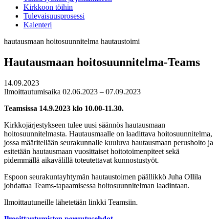
Kirkkoon töihin
Tulevaisuusprosessi
Kalenteri
hautausmaan hoitosuunnitelma
hautaustoimi
Hautausmaan hoitosuunnitelma-Teams
14.09.2023
Ilmoittautumisaika 02.06.2023 – 07.09.2023
Teamsissa 14.9.2023 klo 10.00-11.30.
Kirkkojärjestykseen tulee uusi säännös hautausmaan
hoitosuunnitelmasta. Hautausmaalle on laadittava hoitosuunnitelma,
jossa määritellään seurakunnalle kuuluva hautausmaan perushoito ja
esitetään hautausmaan vuosittaiset hoitotoimenpiteet sekä
pidemmällä aikavälillä toteutettavat kunnostustyöt.
Espoon seurakuntayhtymän hautaustoimen päällikkö Juha Ollila
johdattaa Teams-tapaamisessa hoitosuunnitelman laadintaan.
Ilmoittautuneille lähetetään linkki Teamsiin.
Ilmoittautumisten peruutusehdot