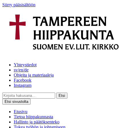
Siirry pääsisältöön
Yhteystiedot
sv/en/de
Ohjeita ja materiaaleja
Facebook
Instagram
Etsi
Etsi sivustolta
Etusivu
Tietoa hiippakunnasta
Hallinto ja päätöksenteko
Tukea työhön ja johtamiseen