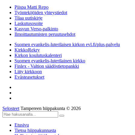
Piispa Matti Repo
Työntekijöiden yhteystiedot
Tilaa uutiskirje
Laskutusosoite
Kasvun Verso-palkinto
Ilmoittautumisten peruutusehdot
Suomen evankelis-luterilaisen kirkon evl.fi/plus-palvelu
KirkkoRekry
Kirkon koulutuskalenteri
Suomen evankelis-luterilainen kirkko
Finlex - Valtion säädöstietopankki
Liity kirkkoon
Evästeasetukset
Selosteet
Tampereen hiippakunta © 2026
Etusivu
Tietoa hiippakunnasta