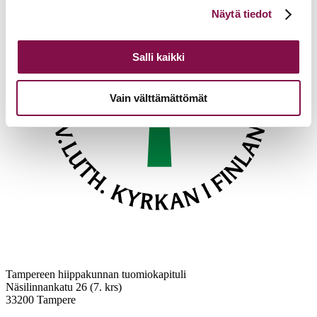
Voit muuttaa evästeasetuksiesi hyväksyntää sivuston
Näytä tiedot
alalaidassa olevasta
Evästeasetukset
linkistä.
Salli kaikki
Vain välttämättömät
Tampereen hiippakunnan tuomiokapituli
Näsilinnankatu 26 (7. krs)
33200 Tampere