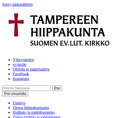
Siirry pääsisältöön
Yhteystiedot
sv/en/de
Ohjeita ja materiaaleja
Facebook
Instagram
Etsi
Etsi sivustolta
Etusivu
Tietoa hiippakunnasta
Hallinto ja päätöksenteko
Tukea työhön ja johtamiseen