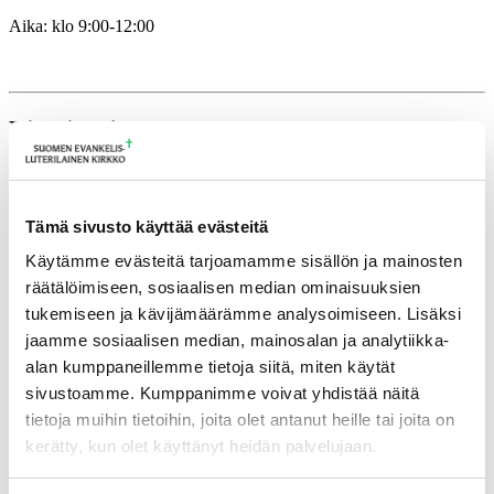
Aika: klo 9:00-12:00
Lisätietoja
timo.frilander@evl.fi
Tulevia tapahtumia
Tämä sivusto käyttää evästeitä
Käytämme evästeitä tarjoamamme sisällön ja mainosten
Tuomiokapitulin istunto
19.08.2026
räätälöimiseen, sosiaalisen median ominaisuuksien
Ikkunoita kristilliseen spiritualiteettiin: Matkakumppanuuden päivä
tukemiseen ja kävijämäärämme analysoimiseen. Lisäksi
runojen, taiteen ja luonnon äärellä
25.08.2026
jaamme sosiaalisen median, mainosalan ja analytiikka-
Toimistoväen verkostotapaaminen
08.09.2026
alan kumppaneillemme tietoja siitä, miten käytät
sivustoamme. Kumppanimme voivat yhdistää näitä
Takaisin tapahtumiin
tietoja muihin tietoihin, joita olet antanut heille tai joita on
kerätty, kun olet käyttänyt heidän palvelujaan.