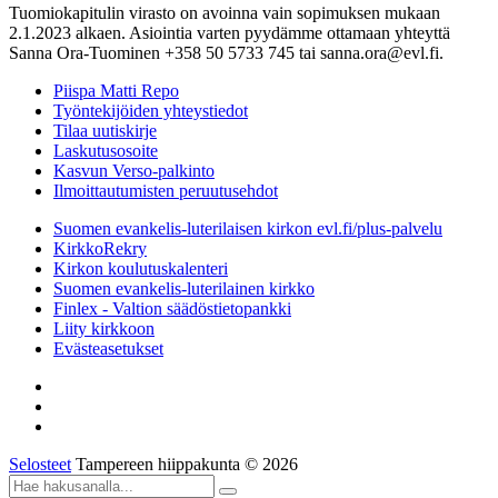
Tuomiokapitulin virasto on avoinna vain sopimuksen mukaan
2.1.2023 alkaen. Asiointia varten pyydämme ottamaan yhteyttä
Sanna Ora-Tuominen +358 50 5733 745 tai sanna.ora@evl.fi.
Piispa Matti Repo
Työntekijöiden yhteystiedot
Tilaa uutiskirje
Laskutusosoite
Kasvun Verso-palkinto
Ilmoittautumisten peruutusehdot
Suomen evankelis-luterilaisen kirkon evl.fi/plus-palvelu
KirkkoRekry
Kirkon koulutuskalenteri
Suomen evankelis-luterilainen kirkko
Finlex - Valtion säädöstietopankki
Liity kirkkoon
Evästeasetukset
Selosteet
Tampereen hiippakunta © 2026