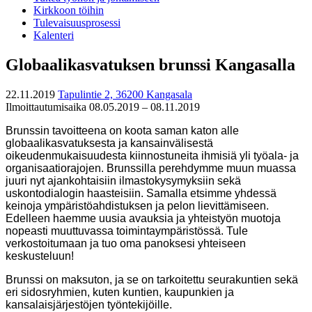
Kirkkoon töihin
Tulevaisuusprosessi
Kalenteri
Globaalikasvatuksen brunssi Kangasalla
22.11.2019
Tapulintie 2, 36200 Kangasala
Ilmoittautumisaika 08.05.2019 – 08.11.2019
Brunssin tavoitteena on koota saman katon alle
globaalikasvatuksesta ja kansainvälisestä
oikeudenmukaisuudesta kiinnostuneita ihmisiä yli työala- ja
organisaatiorajojen. Brunssilla perehdymme muun muassa
juuri nyt ajankohtaisiin ilmastokysymyksiin sekä
uskontodialogin haasteisiin. Samalla etsimme yhdessä
keinoja ympäristöahdistuksen ja pelon lievittämiseen.
Edelleen haemme uusia avauksia ja yhteistyön muotoja
nopeasti muuttuvassa toimintaympäristössä. Tule
verkostoitumaan ja tuo oma panoksesi yhteiseen
keskusteluun!
Brunssi on maksuton, ja se on tarkoitettu seurakuntien sekä
eri sidosryhmien, kuten kuntien, kaupunkien ja
kansalaisjärjestöjen työntekijöille.