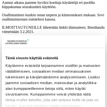
Aamun aikana jaamme hyviksi koettuja käytäntöjä eri puolilta
hiippakuntaa seurakuntien käyttöön.
Osallistuminen kunkin oman tarpeen ja kiinnostuksen mukaan. Sovi
osallistumisestasi esimiehesi kanssa.
ILMOITTAUTUNEILLE lähetetään linkki tilaisuuteen. Ilmoittaudu
viimeistään 3.2.2021.
Lisätietoja
sari.peltonen@evl.fi
Tämä sivusto käyttää evästeitä
Tulevia tapahtumia
Käytämme evästeitä tarjoamamme sisällön ja mainosten
räätälöimiseen, sosiaalisen median ominaisuuksien
Tuomiokapitulin istunto
19.08.2026
tukemiseen ja kävijämäärämme analysoimiseen. Lisäksi
jaamme sosiaalisen median, mainosalan ja analytiikka-
Ikkunoita kristilliseen spiritualiteettiin: Matkakumppanuuden päivä
alan kumppaneillemme tietoja siitä, miten käytät
runojen, taiteen ja luonnon äärellä
25.08.2026
sivustoamme. Kumppanimme voivat yhdistää näitä
Toimistoväen verkostotapaaminen
08.09.2026
tietoja muihin tietoihin, joita olet antanut heille tai joita on
Takaisin tapahtumiin
kerätty, kun olet käyttänyt heidän palvelujaan.