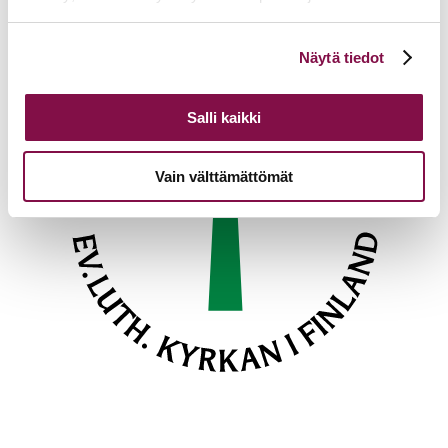
Voit muuttaa evästeasetuksiesi hyväksyntää sivuston
Näytä tiedot
alalaidassa olevasta
Evästeasetukset
linkistä.
Salli kaikki
Vain välttämättömät