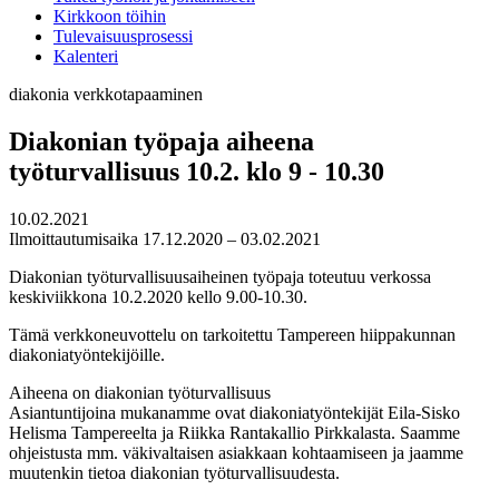
Kirkkoon töihin
Tulevaisuusprosessi
Kalenteri
diakonia
verkkotapaaminen
Diakonian työpaja aiheena
työturvallisuus 10.2. klo 9 - 10.30
10.02.2021
Ilmoittautumisaika 17.12.2020 – 03.02.2021
Diakonian työturvallisuusaiheinen työpaja toteutuu verkossa
keskiviikkona 10.2.2020 kello 9.00-10.30.
Tämä verkkoneuvottelu on tarkoitettu Tampereen hiippakunnan
diakoniatyöntekijöille.
Aiheena on diakonian työturvallisuus
Asiantuntijoina mukanamme ovat diakoniatyöntekijät Eila-Sisko
Helisma Tampereelta ja Riikka Rantakallio Pirkkalasta. Saamme
ohjeistusta mm. väkivaltaisen asiakkaan kohtaamiseen ja jaamme
muutenkin tietoa diakonian työturvallisuudesta.