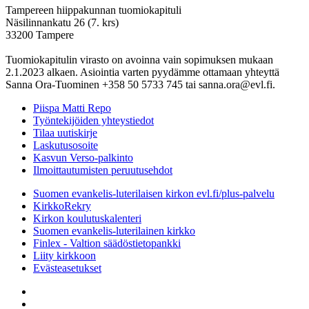
Tampereen hiippakunnan tuomiokapituli
Näsilinnankatu 26 (7. krs)
33200 Tampere
Tuomiokapitulin virasto on avoinna vain sopimuksen mukaan
2.1.2023 alkaen. Asiointia varten pyydämme ottamaan yhteyttä
Sanna Ora-Tuominen +358 50 5733 745 tai sanna.ora@evl.fi.
Piispa Matti Repo
Työntekijöiden yhteystiedot
Tilaa uutiskirje
Laskutusosoite
Kasvun Verso-palkinto
Ilmoittautumisten peruutusehdot
Suomen evankelis-luterilaisen kirkon evl.fi/plus-palvelu
KirkkoRekry
Kirkon koulutuskalenteri
Suomen evankelis-luterilainen kirkko
Finlex - Valtion säädöstietopankki
Liity kirkkoon
Evästeasetukset