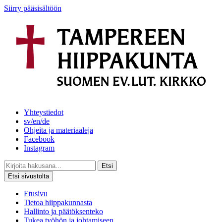
Siirry pääsisältöön
Yhteystiedot
sv/en/de
Ohjeita ja materiaaleja
Facebook
Instagram
Etsi
Etsi sivustolta
Etusivu
Tietoa hiippakunnasta
Hallinto ja päätöksenteko
Tukea työhön ja johtamiseen