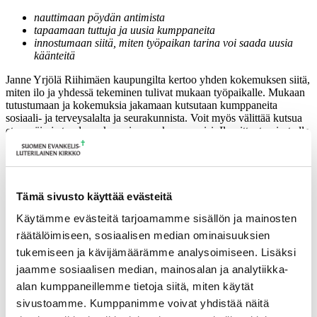
nauttimaan pöydän antimista
tapaamaan tuttuja ja uusia kumppaneita
innostumaan siitä, miten työpaikan tarina voi saada uusia
käänteitä
Janne Yrjölä Riihimäen kaupungilta kertoo yhden kokemuksen siitä,
miten ilo ja yhdessä tekeminen tulivat mukaan työpaikalle. Mukaan
tutustumaan ja kokemuksia jakamaan kutsutaan kumppaneita
sosiaali- ja terveysalalta ja seurakunnista. Voit myös välittää kutsua
eteenpäin ja tuoda mukanasi oman kumppanisi. Ilmoittautumiset alla
olevan linkin kautta 24.10. mennessä.
Tervetuloa aloittamaan marraskuuta kanssamme!
Kapitulin puolesta Terhi Törmä
Tämä sivusto käyttää evästeitä
Riihimäen seurakunnan puolesta Sirpa Viherä
Käytämme evästeitä tarjoamamme sisällön ja mainosten
räätälöimiseen, sosiaalisen median ominaisuuksien
Tulevia tapahtumia
tukemiseen ja kävijämäärämme analysoimiseen. Lisäksi
jaamme sosiaalisen median, mainosalan ja analytiikka-
Tuomiokapitulin istunto
19.08.2026
alan kumppaneillemme tietoja siitä, miten käytät
Ikkunoita kristilliseen spiritualiteettiin: Matkakumppanuuden päivä
sivustoamme. Kumppanimme voivat yhdistää näitä
runojen, taiteen ja luonnon äärellä
25.08.2026