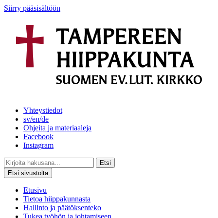
Siirry pääsisältöön
Yhteystiedot
sv/en/de
Ohjeita ja materiaaleja
Facebook
Instagram
Etsi
Etsi sivustolta
Etusivu
Tietoa hiippakunnasta
Hallinto ja päätöksenteko
Tukea työhön ja johtamiseen