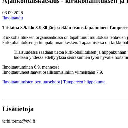
Ajankohtaiskatsaus - kirkkohallituksen ja
08.09.2026
Ilmoittaudu
Tiistaina 8.9. klo 8-9.30 järjestetään teams-tapaaminen Tampere
Kirkkohallituksen organisaatiossa on tapahtunut muutoksia tehtävien ja
kirkkohallituksen ja hiippakunnan kesken. Tapaamisessa on kirkkohal
Tilaisuudessa saadaan tietoa kirkkohallituksen ja hiippakunnan t
luodaan yhdessä edellytyksiä seurakuntien työn hyvälle hoitami
Ilmoittautuminen 6.9. mennessä.
Ilmoittautuneet saavat osallistumislinkin viimeistään 7.9.
Ilmoittautumisten peruutusehdot | Tampereen hiippakunta
Lisätietoja
terhi.torma@evl.fi