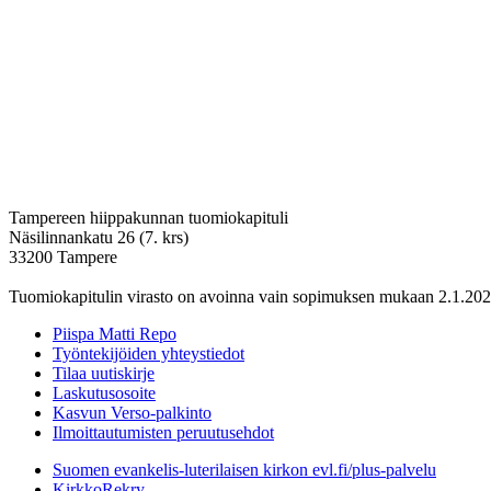
Tampereen hiippakunnan tuomiokapituli
Näsilinnankatu 26 (7. krs)
33200 Tampere
Tuomiokapitulin virasto on avoinna vain sopimuksen mukaan 2.1.202
Piispa Matti Repo
Työntekijöiden yhteystiedot
Tilaa uutiskirje
Laskutusosoite
Kasvun Verso-palkinto
Ilmoittautumisten peruutusehdot
Suomen evankelis-luterilaisen kirkon evl.fi/plus-palvelu
KirkkoRekry