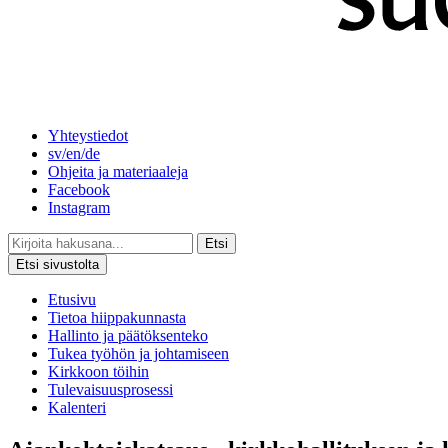
Yhteystiedot
sv/en/de
Ohjeita ja materiaaleja
Facebook
Instagram
Etsi
Etsi sivustolta
Etusivu
Tietoa hiippakunnasta
Hallinto ja päätöksenteko
Tukea työhön ja johtamiseen
Kirkkoon töihin
Tulevaisuusprosessi
Kalenteri