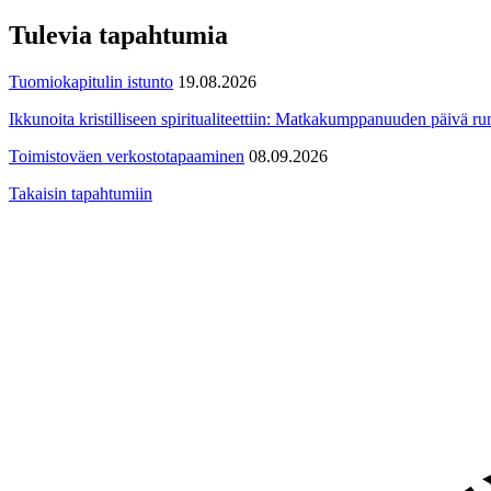
Tulevia tapahtumia
Tuomiokapitulin istunto
19.08.2026
Ikkunoita kristilliseen spiritualiteettiin: Matkakumppanuuden päivä run
Toimistoväen verkostotapaaminen
08.09.2026
Takaisin tapahtumiin