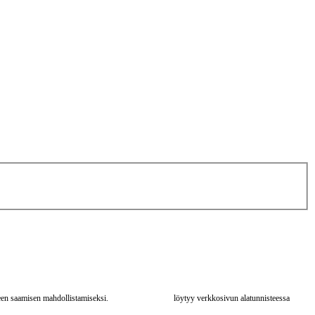
tteen saamisen mahdollistamiseksi.
Tietosuojaseloste
löytyy verkkosivun alatunnisteessa