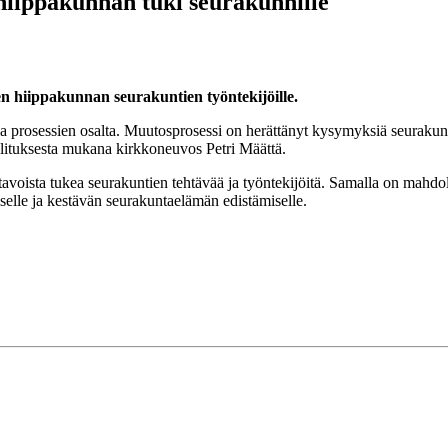
 hiippakunnan tuki seurakunnille
en hiippakunnan seurakuntien työntekijöille.
 prosessien osalta. Muutosprosessi on herättänyt kysymyksiä seurakunnis
lituksesta mukana kirkkoneuvos Petri Määttä.
avoista tukea seurakuntien tehtävää ja työntekijöitä. Samalla on mahdolli
selle ja kestävän seurakuntaelämän edistämiselle.