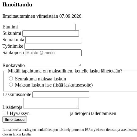
Ilmoittaudu
Ilmoittautuminen viimeistään 07.09.2026.
Etunimi
Sukunimi
Seurakunta
Työnimike
Sähköposti
Ruokavalio
Mikäli tapahtuma on maksullinen, kenelle lasku lähetetään?
Seurakunta maksaa laskun
Maksan laskun itse (lisää laskutusosoite)
Laskutusosoite
Lisätietoja
Hyväksyn
tietosuojaselosteen
ja tietojeni tallentamisen
Ilmoittaudu
Lomakkeella kerättyjen henkilötietojen käsittely perustuu EU:n yleiseen tietosuoja-asetukseen
olevan linkin kautta.