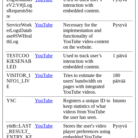
eV2:V#||Log
interaction with
sRequestsSto
embedded content.
re
ServiceWork
YouTube
Necessary for the
Pysyvä
erLogsDatab
implementation and
ase#SWHeal
functionality of
thLog
YouTube video-content
on the website.
TESTCOO
YouTube
Used to track user’s
1 päivä
KIESENAB
interaction with
LED
embedded content.
VISITOR_I
YouTube
Tries to estimate the
180
NFO1_LIV
users' bandwidth on
päivää
E
pages with integrated
YouTube videos.
YSC
YouTube
Registers a unique ID to
Istunto
keep statistics of what
videos from YouTube
the user has seen.
ytidb::LAST
YouTube
Stores the user's video
Pysyvä
_RESULT_
player preferences using
ENTRY_KE
embedded YouTube