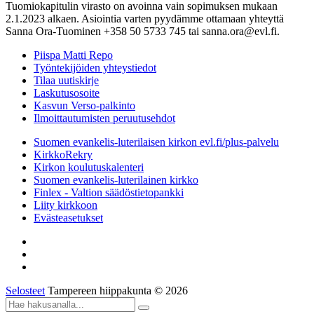
Tuomiokapitulin virasto on avoinna vain sopimuksen mukaan
2.1.2023 alkaen. Asiointia varten pyydämme ottamaan yhteyttä
Sanna Ora-Tuominen +358 50 5733 745 tai sanna.ora@evl.fi.
Piispa Matti Repo
Työntekijöiden yhteystiedot
Tilaa uutiskirje
Laskutusosoite
Kasvun Verso-palkinto
Ilmoittautumisten peruutusehdot
Suomen evankelis-luterilaisen kirkon evl.fi/plus-palvelu
KirkkoRekry
Kirkon koulutuskalenteri
Suomen evankelis-luterilainen kirkko
Finlex - Valtion säädöstietopankki
Liity kirkkoon
Evästeasetukset
Selosteet
Tampereen hiippakunta © 2026