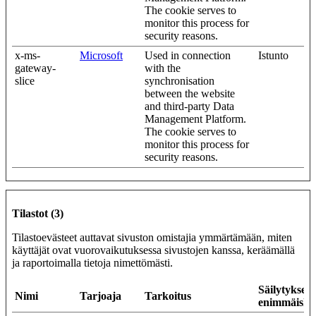
The cookie serves to
monitor this process for
security reasons.
x-ms-
Microsoft
Used in connection
Istunto
gateway-
with the
slice
synchronisation
between the website
and third-party Data
Management Platform.
The cookie serves to
monitor this process for
security reasons.
Tilastot (3)
Tilastoevästeet auttavat sivuston omistajia ymmärtämään, miten
käyttäjät ovat vuorovaikutuksessa sivustojen kanssa, keräämällä
ja raportoimalla tietoja nimettömästi.
Säilytyksen
Nimi
Tarjoaja
Tarkoitus
enimmäiske