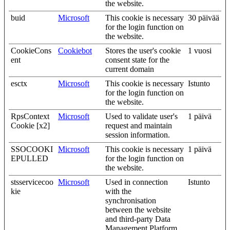
the website.
buid
Microsoft
This cookie is necessary
30 päivää
for the login function on
the website.
CookieCons
Cookiebot
Stores the user's cookie
1 vuosi
ent
consent state for the
current domain
esctx
Microsoft
This cookie is necessary
Istunto
for the login function on
the website.
RpsContext
Microsoft
Used to validate user's
1 päivä
Cookie [x2]
request and maintain
session information.
SSOCOOKI
Microsoft
This cookie is necessary
1 päivä
EPULLED
for the login function on
the website.
stsservicecoo
Microsoft
Used in connection
Istunto
kie
with the
synchronisation
between the website
and third-party Data
Management Platform.