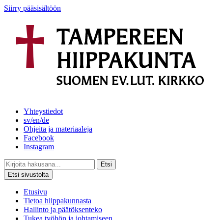
Siirry pääsisältöön
Yhteystiedot
sv/en/de
Ohjeita ja materiaaleja
Facebook
Instagram
Etsi
Etsi sivustolta
Etusivu
Tietoa hiippakunnasta
Hallinto ja päätöksenteko
Tukea työhön ja johtamiseen