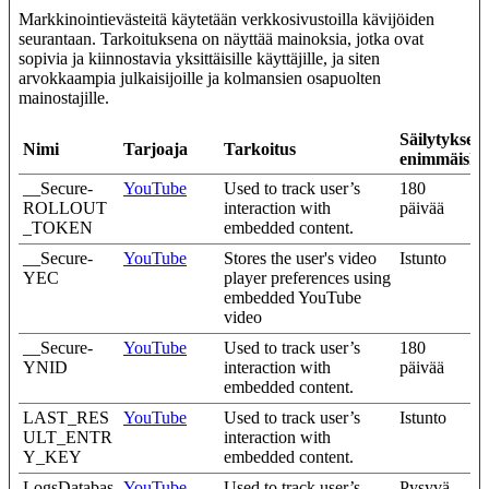
Markkinointievästeitä käytetään verkkosivustoilla kävijöiden
seurantaan. Tarkoituksena on näyttää mainoksia, jotka ovat
sopivia ja kiinnostavia yksittäisille käyttäjille, ja siten
arvokkaampia julkaisijoille ja kolmansien osapuolten
mainostajille.
Säilytyksen
Nimi
Tarjoaja
Tarkoitus
enimmäiske
__Secure-
YouTube
Used to track user’s
180
ROLLOUT
interaction with
päivää
_TOKEN
embedded content.
__Secure-
YouTube
Stores the user's video
Istunto
YEC
player preferences using
embedded YouTube
video
__Secure-
YouTube
Used to track user’s
180
YNID
interaction with
päivää
embedded content.
LAST_RES
YouTube
Used to track user’s
Istunto
ULT_ENTR
interaction with
Y_KEY
embedded content.
LogsDatabas
YouTube
Used to track user’s
Pysyvä