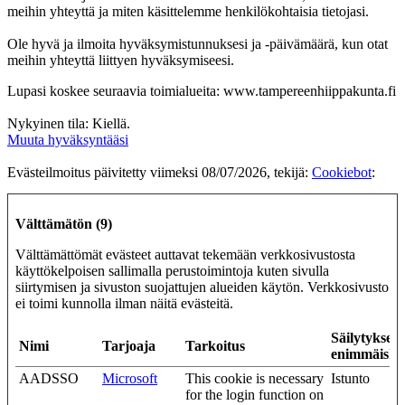
meihin yhteyttä ja miten käsittelemme henkilökohtaisia tietojasi.
Ole hyvä ja ilmoita hyväksymistunnuksesi ja -päivämäärä, kun otat
meihin yhteyttä liittyen hyväksymiseesi.
Lupasi koskee seuraavia toimialueita: www.tampereenhiippakunta.fi
Nykyinen tila: Kiellä.
Muuta hyväksyntääsi
Evästeilmoitus päivitetty viimeksi 08/07/2026, tekijä:
Cookiebot
:
Välttämätön (9)
Välttämättömät evästeet auttavat tekemään verkkosivustosta
käyttökelpoisen sallimalla perustoimintoja kuten sivulla
siirtymisen ja sivuston suojattujen alueiden käytön. Verkkosivusto
ei toimi kunnolla ilman näitä evästeitä.
Säilytyksen
Nimi
Tarjoaja
Tarkoitus
enimmäiske
AADSSO
Microsoft
This cookie is necessary
Istunto
for the login function on