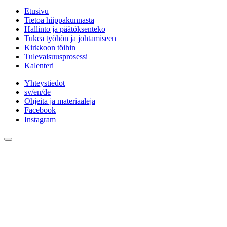
Etusivu
Tietoa hiippakunnasta
Hallinto ja päätöksenteko
Tukea työhön ja johtamiseen
Kirkkoon töihin
Tulevaisuusprosessi
Kalenteri
Yhteystiedot
sv/en/de
Ohjeita ja materiaaleja
Facebook
Instagram