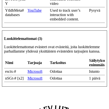
Y
video
YtIdbMeta#
YouTube
Used to track user’s
Pysyvä
databases
interaction with
embedded content.
Luokittelemattomat (3)
Luokittelemattomat evästeet ovat evästeitä, joita luokittelemme
parhaillamme yhdessä yksittäisten evästeiden tarjoajien kanssa.
Säilytyksen
Nimi
Tarjoaja
Tarkoitus
enimmäiske
esctx-#
Microsoft
Odottaa
Istunto
nSGt-# [x2]
Microsoft
Odottaa
1 päivä