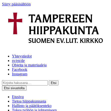
Siirry pääsisältöön
Yhteystiedot
sv/en/de
Ohjeita ja materiaaleja
Facebook
Instagram
Etsi
Etsi sivustolta
Etusivu
Tietoa hiippakunnasta
Hallinto ja päätöksenteko
Tukea työhön ja johtamiseen