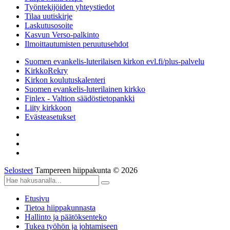
Työntekijöiden yhteystiedot
Tilaa uutiskirje
Laskutusosoite
Kasvun Verso-palkinto
Ilmoittautumisten peruutusehdot
Suomen evankelis-luterilaisen kirkon evl.fi/plus-palvelu
KirkkoRekry
Kirkon koulutuskalenteri
Suomen evankelis-luterilainen kirkko
Finlex - Valtion säädöstietopankki
Liity kirkkoon
Evästeasetukset
Selosteet
Tampereen hiippakunta © 2026
Etusivu
Tietoa hiippakunnasta
Hallinto ja päätöksenteko
Tukea työhön ja johtamiseen