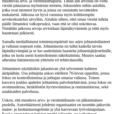
muuttuvaa arvo- ja viestintäilmapiiriä. Tähän asti arvoista on voitu
viestiä pääasiassa myönteisin termein, fokusoiden niihin asioihin,
jotka ovat menneet hyvin ja joissa on onnistuttu tavoitteiden
mukaisesti. Jatkossa on hyvä varautua myös kriittisempiin
arvokeskustelun sävyihin. Ainakin siihen, ettei omaa viestiä tulkita
päälle liimatuksi valkopesuksi, vaan että se olisi uskottavaa.
Nimittäin jatkossa arvoja arvioidaan läpinäkyvämmin ja niitä myös
haastetaan julkisesti.
Samalla mediallistunut toimintaympäristö tuo arjen johtamistilanteet
ja valinnat nopeasti esiin. Johtamisesta on tullut kaikella tavoin
läpinäkyvämpää ja se luo uudenlaisia haasteita johtamisjärjestelmille,
jotka on luotu usein kontrolloinnin näkökulmista. Muutos saattaa
aiheuttaa hämmennystä yhteisön eri tehtävätasoilla.
Johtaminen näyttäisikin jakautuvan yhä selvemmin kahteen
ääripäähän. Osa johtajista uskoo edelleen 70-luvun oppeihin, joissa
fokus on kontrolloinnissa ja johtajan omassa vallassa. Toinen
kasvava joukko ajattelee johtamista palvelutehtävänä, jossa fokus on
avoimuudessa, henkilöstön hyvinvoinnissa ja onnistumisessa, sekä
asiakkaiden palvelussa.
Uskon, että muuttuva arvo- ja viestintäilmasto on jälkimmäisen
puolella. Autoritäärisesti johdetut organisaatiot on tuomittu jatkuviin
maine- ja luottamusongelmiin ja yhä kasvavaan työvoimapulaan.
Koska arvot tulevat kriisien myötä näkyviin, ne vaikuttavat