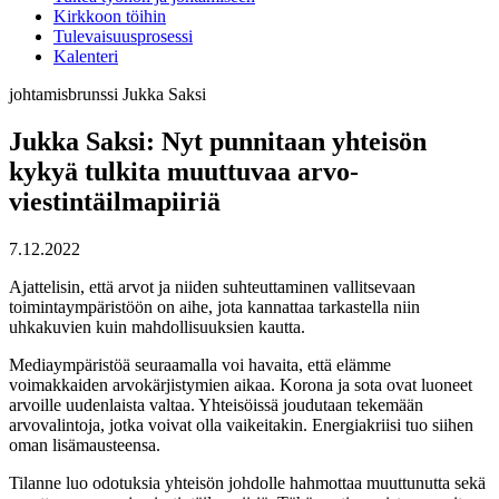
Kirkkoon töihin
Tulevaisuusprosessi
Kalenteri
johtamisbrunssi
Jukka Saksi
Jukka Saksi: Nyt punnitaan yhteisön
kykyä tulkita muuttuvaa arvo-
viestintäilmapiiriä
7.12.2022
Ajattelisin, että arvot ja niiden suhteuttaminen vallitsevaan
toimintaympäristöön on aihe, jota kannattaa tarkastella niin
uhkakuvien kuin mahdollisuuksien kautta.
Mediaympäristöä seuraamalla voi havaita, että elämme
voimakkaiden arvokärjistymien aikaa. Korona ja sota ovat luoneet
arvoille uudenlaista valtaa. Yhteisöissä joudutaan tekemään
arvovalintoja, jotka voivat olla vaikeitakin. Energiakriisi tuo siihen
oman lisämausteensa.
Tilanne luo odotuksia yhteisön johdolle hahmottaa muuttunutta sekä