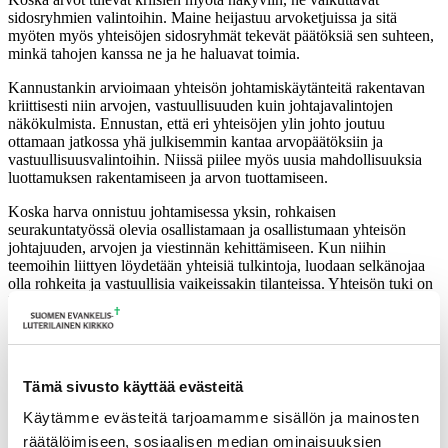
sidosryhmien valintoihin. Maine heijastuu arvoketjuissa ja sitä
myöten myös yhteisöjen sidosryhmät tekevät päätöksiä sen suhteen,
minkä tahojen kanssa ne ja he haluavat toimia.
Kannustankin arvioimaan yhteisön johtamiskäytänteitä rakentavan
kriittisesti niin arvojen, vastuullisuuden kuin johtajavalintojen
näkökulmista. Ennustan, että eri yhteisöjen ylin johto joutuu
ottamaan jatkossa yhä julkisemmin kantaa arvopäätöksiin ja
vastuullisuusvalintoihin. Niissä piilee myös uusia mahdollisuuksia
luottamuksen rakentamiseen ja arvon tuottamiseen.
Koska harva onnistuu johtamisessa yksin, rohkaisen
seurakuntatyössä olevia osallistamaan ja osallistumaan yhteisön
johtajuuden, arvojen ja viestinnän kehittämiseen. Kun niihin
teemoihin liittyen löydetään yhteisiä tulkintoja, luodaan selkänojaa
olla rohkeita ja vastuullisia vaikeissakin tilanteissa. Yhteisön tuki on
keskeinen voimavara, joka kirkastaa näkymää tuleviin valintoihin.
Käsittelemme edellä pohtimiani teemoja ensi vuoden helmikuussa
brunssilla. Olet tervetullut osallistumaan, jakamaan havaintoja ja
toivottavasti löytämään oivalluksia työsi tueksi. Johtamisbrunssille
Tämä sivusto käyttää evästeitä
ilmoittaudutaan
täällä
.
Käytämme evästeitä tarjoamamme sisällön ja mainosten
Dialogisin terveisin
räätälöimiseen, sosiaalisen median ominaisuuksien