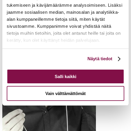
Jukka Saksi
tukemiseen ja kävijämäärämme analysoimiseen. Lisäksi
jaamme sosiaalisen median, mainosalan ja analytiikka-
KTT, arvo- ja viestintävalmentaja
alan kumppaneillemme tietoja siitä, miten käytät
sivustoamme. Kumppanimme voivat yhdistää näitä
tietoja muihin tietoihin, joita olet antanut heille tai joita on
kerätty, kun olet käyttänyt heidän palvelujaan.
Voit muuttaa evästeasetuksiesi hyväksyntää sivuston
Näytä tiedot
alalaidassa olevasta
Evästeasetukset
linkistä.
Salli kaikki
Vain välttämättömät