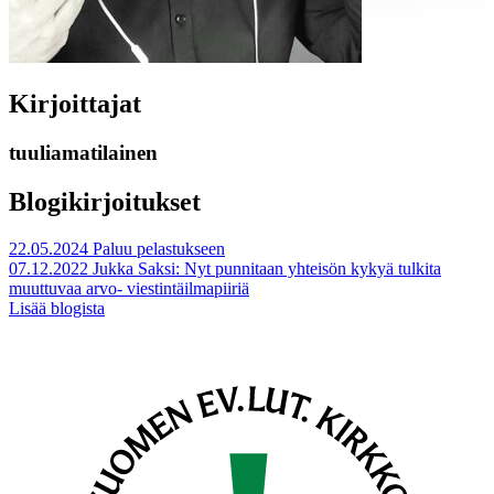
Kirjoittajat
tuuliamatilainen
Blogikirjoitukset
22.05.2024
Paluu pelastukseen
07.12.2022
Jukka Saksi: Nyt punnitaan yhteisön kykyä tulkita
muuttuvaa arvo- viestintäilmapiiriä
Lisää blogista