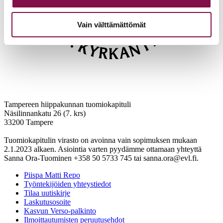
Vain välttämättömät
Tampereen hiippakunnan tuomiokapituli
Näsilinnankatu 26 (7. krs)
33200 Tampere
Tuomiokapitulin virasto on avoinna vain sopimuksen mukaan
2.1.2023 alkaen. Asiointia varten pyydämme ottamaan yhteyttä
Sanna Ora-Tuominen +358 50 5733 745 tai sanna.ora@evl.fi.
Piispa Matti Repo
Työntekijöiden yhteystiedot
Tilaa uutiskirje
Laskutusosoite
Kasvun Verso-palkinto
Ilmoittautumisten peruutusehdot