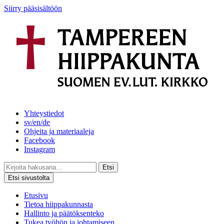
Siirry pääsisältöön
Yhteystiedot
sv/en/de
Ohjeita ja materiaaleja
Facebook
Instagram
Etsi
Etsi sivustolta
Etusivu
Tietoa hiippakunnasta
Hallinto ja päätöksenteko
Tukea työhön ja johtamiseen