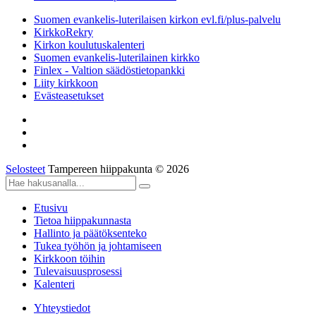
Suomen evankelis-luterilaisen kirkon evl.fi/plus-palvelu
KirkkoRekry
Kirkon koulutuskalenteri
Suomen evankelis-luterilainen kirkko
Finlex - Valtion säädöstietopankki
Liity kirkkoon
Evästeasetukset
Selosteet
Tampereen hiippakunta © 2026
Etusivu
Tietoa hiippakunnasta
Hallinto ja päätöksenteko
Tukea työhön ja johtamiseen
Kirkkoon töihin
Tulevaisuusprosessi
Kalenteri
Yhteystiedot