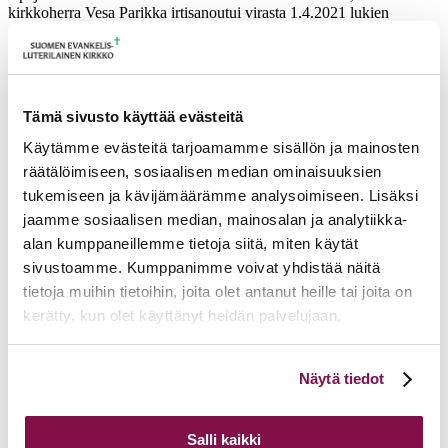
kirkkoherra Vesa Parikka irtisanoutui virasta 1.4.2021 lukien
siirtyäkseen eläkkeelle.
Ajankohtaista
17.06.2026
Pelastetaan Namibian alkukirkko – yhdessä! –
Tämä sivusto käyttää evästeitä
Namibian kirkon varainkeruukampanja
Käytämme evästeitä tarjoamamme sisällön ja mainosten
15.06.2026
Hiippakunnan toimintakalenteri syksy 2026
11.06.2026
Tuomiokapitulin päätöksiä 10.6.2026
räätälöimiseen, sosiaalisen median ominaisuuksien
Lisää ajankohtaista
tukemiseen ja kävijämäärämme analysoimiseen. Lisäksi
jaamme sosiaalisen median, mainosalan ja analytiikka-
alan kumppaneillemme tietoja siitä, miten käytät
sivustoamme. Kumppanimme voivat yhdistää näitä
tietoja muihin tietoihin, joita olet antanut heille tai joita on
kerätty, kun olet käyttänyt heidän palvelujaan.
Voit muuttaa evästeasetuksiesi hyväksyntää sivuston
Näytä tiedot
alalaidassa olevasta
Evästeasetukset
linkistä.
Salli kaikki