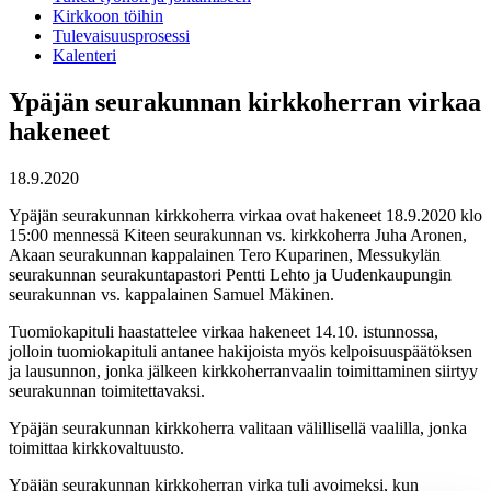
Kirkkoon töihin
Tulevaisuusprosessi
Kalenteri
Ypäjän seurakunnan kirkkoherran virkaa
hakeneet
18.9.2020
Ypäjän seurakunnan kirkkoherra virkaa ovat hakeneet 18.9.2020 klo
15:00 mennessä Kiteen seurakunnan vs. kirkkoherra Juha Aronen,
Akaan seurakunnan kappalainen Tero Kuparinen, Messukylän
seurakunnan seurakuntapastori Pentti Lehto ja Uudenkaupungin
seurakunnan vs. kappalainen Samuel Mäkinen.
Tuomiokapituli haastattelee virkaa hakeneet 14.10. istunnossa,
jolloin tuomiokapituli antanee hakijoista myös kelpoisuuspäätöksen
ja lausunnon, jonka jälkeen kirkkoherranvaalin toimittaminen siirtyy
seurakunnan toimitettavaksi.
Ypäjän seurakunnan kirkkoherra valitaan välillisellä vaalilla, jonka
toimittaa kirkkovaltuusto.
Ypäjän seurakunnan kirkkoherran virka tuli avoimeksi, kun