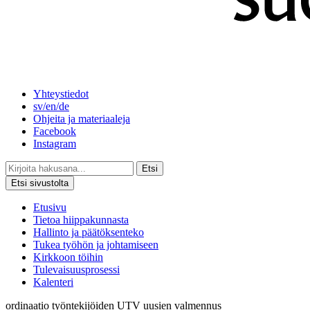
Yhteystiedot
sv/en/de
Ohjeita ja materiaaleja
Facebook
Instagram
Etsi
Etsi sivustolta
Etusivu
Tietoa hiippakunnasta
Hallinto ja päätöksenteko
Tukea työhön ja johtamiseen
Kirkkoon töihin
Tulevaisuusprosessi
Kalenteri
ordinaatio
työntekijöiden
UTV
uusien
valmennus