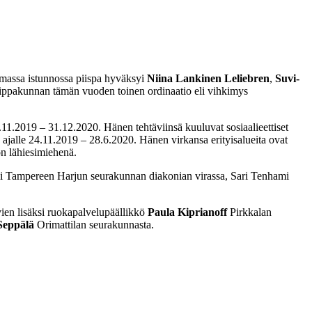
massa istunnossa piispa hyväksyi
Niina Lankinen Leliebren
,
Suvi-
ippakunnan tämän vuoden toinen ordinaatio eli vihkimys
1.11.2019 – 31.12.2020. Hänen tehtäviinsä kuuluvat sosiaalieettiset
ajalle 24.11.2019 – 28.6.2020. Hänen virkansa erityisalueita ovat
ön lähiesimiehenä.
mii Tampereen Harjun seurakunnan diakonian virassa, Sari Tenhami
ien lisäksi ruokapalvelupäällikkö
Paula Kiprianoff
Pirkkalan
Seppälä
Orimattilan seurakunnasta.