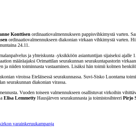
anne Konttisen
ordinaatiovalmennukseen pappisvihkimystä varten. Sa
sen
ordinaatiovalmennukseen diakonian virkaan vihkimystä varten. Hi
nuntaina 24.11.
alanpalvelus ja yhteiskunta -yksikköön asiantuntijan sijaiseksi ajalle 
aation määräajaksi Orimattilan seurakunnan seurakuntapastorin virkaan 
en ja niiden toiminnasta vastaaminen. Lisäksi hän toimii kolmen henkil
iakonian viroissa Eteläisessä seurakunnassa. Suvi-Sisko Luontama toi
an seurakunnan diakonian virassa.
nnusta. Vuoden toiseen valmennukseen osallistuvat virkoihin vihittäv
ja
Elisa Lemmetty
Hausjärven seurakunnasta ja toimistosihteeri
Pirjo 
 kirkon varainkeruukampanja