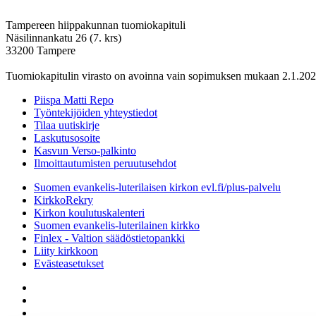
Tampereen hiippakunnan tuomiokapituli
Näsilinnankatu 26 (7. krs)
33200 Tampere
Tuomiokapitulin virasto on avoinna vain sopimuksen mukaan 2.1.202
Piispa Matti Repo
Työntekijöiden yhteystiedot
Tilaa uutiskirje
Laskutusosoite
Kasvun Verso-palkinto
Ilmoittautumisten peruutusehdot
Suomen evankelis-luterilaisen kirkon evl.fi/plus-palvelu
KirkkoRekry
Kirkon koulutuskalenteri
Suomen evankelis-luterilainen kirkko
Finlex - Valtion säädöstietopankki
Liity kirkkoon
Evästeasetukset