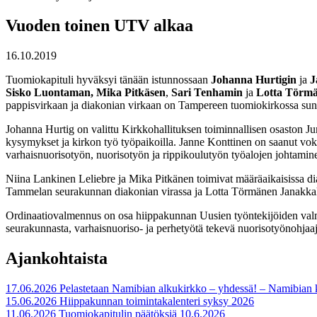
Vuoden toinen UTV alkaa
16.10.2019
Tuomiokapituli hyväksyi tänään istunnossaan
Johanna Hurtigin
ja
J
Sisko Luontaman, Mika Pitkäsen
,
Sari Tenhamin
ja
Lotta Törmä
pappisvirkaan ja diakonian virkaan on Tampereen tuomiokirkossa sun
Johanna Hurtig on valittu Kirkkohallituksen toiminnallisen osaston Jum
kysymykset ja kirkon työ työpaikoilla. Janne Konttinen on saanut vok
varhaisnuorisotyön, nuorisotyön ja rippikoulutyön työalojen johtamin
Niina Lankinen Leliebre ja Mika Pitkänen toimivat määräaikaisissa d
Tammelan seurakunnan diakonian virassa ja Lotta Törmänen Janakkal
Ordinaatiovalmennus on osa hiippakunnan Uusien työntekijöiden valme
seurakunnasta, varhaisnuoriso- ja perhetyötä tekevä nuorisotyönohjaa
Ajankohtaista
17.06.2026
Pelastetaan Namibian alkukirkko – yhdessä! – Namibian
15.06.2026
Hiippakunnan toimintakalenteri syksy 2026
11.06.2026
Tuomiokapitulin päätöksiä 10.6.2026