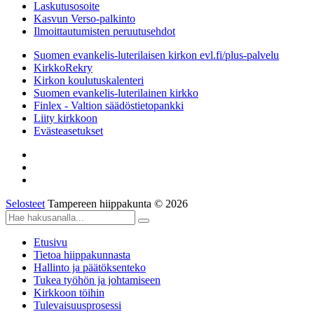
Laskutusosoite
Kasvun Verso-palkinto
Ilmoittautumisten peruutusehdot
Suomen evankelis-luterilaisen kirkon evl.fi/plus-palvelu
KirkkoRekry
Kirkon koulutuskalenteri
Suomen evankelis-luterilainen kirkko
Finlex - Valtion säädöstietopankki
Liity kirkkoon
Evästeasetukset
Selosteet
Tampereen hiippakunta © 2026
Etusivu
Tietoa hiippakunnasta
Hallinto ja päätöksenteko
Tukea työhön ja johtamiseen
Kirkkoon töihin
Tulevaisuusprosessi