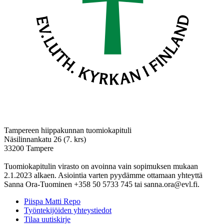
Tampereen hiippakunnan tuomiokapituli
Näsilinnankatu 26 (7. krs)
33200 Tampere
Tuomiokapitulin virasto on avoinna vain sopimuksen mukaan
2.1.2023 alkaen. Asiointia varten pyydämme ottamaan yhteyttä
Sanna Ora-Tuominen +358 50 5733 745 tai sanna.ora@evl.fi.
Piispa Matti Repo
Työntekijöiden yhteystiedot
Tilaa uutiskirje