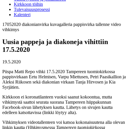
Kirkkoon töihin
Tulevaisuusprosessi
Kalenteri
17052020
diakonianvirka
kuvagalleria
pappisvirka
tallenne
video
vihkimys
Uusia pappeja ja diakoneja vihittiin
17.5.2020
19.5.2020
Piispa Matti Repo vihki 17.5.2020 Tampereen tuomiokirkossa
pappisvirkaan Eetu Helmisen, Varpu Miettusen, Petri Paasikallion ja
Aleksi Riikosen sekä diakonian virkaan Tanja Hirvosen ja Kia
Syrjätien.
Kirkkoon ei koronatilanteen vuoksi saanut kokoontua, mutta
vihkimystä saattoi seurata suorana
Tampereen hiippakunnan
Facebook-sivun
lähetyksen kautta. Lähetys on sivujen kautta
edelleen katsottavissa (linkki löytyy alta).
Vihkimyksen videotallenteen voi katsoa kokonaisuutena alla olevan
linkin kautta (
Vihkimysmessu Tampereen tuomiokirkossa