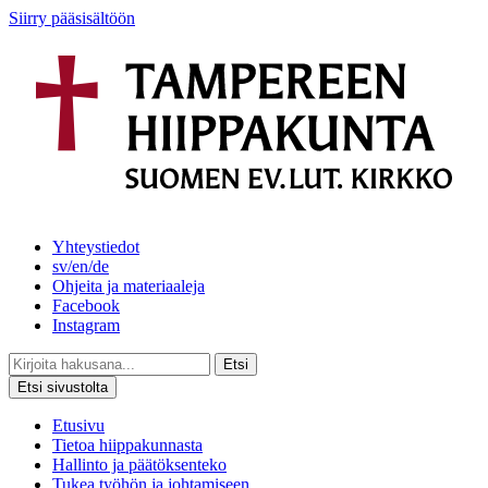
Siirry pääsisältöön
Yhteystiedot
sv/en/de
Ohjeita ja materiaaleja
Facebook
Instagram
Etsi
Etsi sivustolta
Etusivu
Tietoa hiippakunnasta
Hallinto ja päätöksenteko
Tukea työhön ja johtamiseen