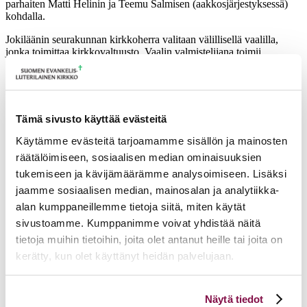
parhaiten Matti Helinin ja Teemu Salmisen (aakkosjärjestyksessä)
kohdalla.
Jokiläänin seurakunnan kirkkoherra valitaan välillisellä vaalilla,
jonka toimittaa kirkkovaltuusto. Vaalin valmistelijana toimii
lääninrovasti Sirpa Viherä.
Lisätietoja antaa notaari Hannu Laukkonen,
hannu.laukkonen[a]evl.fi
Tämä sivusto käyttää evästeitä
Ajankohtaista
Käytämme evästeitä tarjoamamme sisällön ja mainosten
räätälöimiseen, sosiaalisen median ominaisuuksien
17.06.2026
Pelastetaan Namibian alkukirkko – yhdessä! –
Namibian kirkon varainkeruukampanja
tukemiseen ja kävijämäärämme analysoimiseen. Lisäksi
15.06.2026
Hiippakunnan toimintakalenteri syksy 2026
jaamme sosiaalisen median, mainosalan ja analytiikka-
11.06.2026
Tuomiokapitulin päätöksiä 10.6.2026
alan kumppaneillemme tietoja siitä, miten käytät
Lisää ajankohtaista
sivustoamme. Kumppanimme voivat yhdistää näitä
tietoja muihin tietoihin, joita olet antanut heille tai joita on
kerätty, kun olet käyttänyt heidän palvelujaan.
Voit muuttaa evästeasetuksiesi hyväksyntää sivuston
Näytä tiedot
alalaidassa olevasta
Evästeasetukset
linkistä.