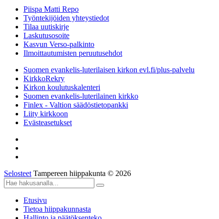
Piispa Matti Repo
Työntekijöiden yhteystiedot
Tilaa uutiskirje
Laskutusosoite
Kasvun Verso-palkinto
Ilmoittautumisten peruutusehdot
Suomen evankelis-luterilaisen kirkon evl.fi/plus-palvelu
KirkkoRekry
Kirkon koulutuskalenteri
Suomen evankelis-luterilainen kirkko
Finlex - Valtion säädöstietopankki
Liity kirkkoon
Evästeasetukset
Selosteet
Tampereen hiippakunta © 2026
Etusivu
Tietoa hiippakunnasta
Hallinto ja päätöksenteko