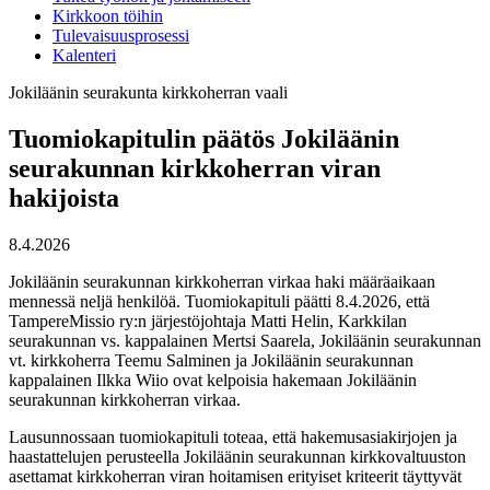
Kirkkoon töihin
Tulevaisuusprosessi
Kalenteri
Jokiläänin seurakunta
kirkkoherran vaali
Tuomiokapitulin päätös Jokiläänin
seurakunnan kirkkoherran viran
hakijoista
8.4.2026
Jokiläänin seurakunnan kirkkoherran virkaa haki määräaikaan
mennessä neljä henkilöä. Tuomiokapituli päätti 8.4.2026, että
TampereMissio ry:n järjestöjohtaja Matti Helin, Karkkilan
seurakunnan vs. kappalainen Mertsi Saarela, Jokiläänin seurakunnan
vt. kirkkoherra Teemu Salminen ja Jokiläänin seurakunnan
kappalainen Ilkka Wiio ovat kelpoisia hakemaan Jokiläänin
seurakunnan kirkkoherran virkaa.
Lausunnossaan tuomiokapituli toteaa, että hakemusasiakirjojen ja
haastattelujen perusteella Jokiläänin seurakunnan kirkkovaltuuston
asettamat kirkkoherran viran hoitamisen erityiset kriteerit täyttyvät