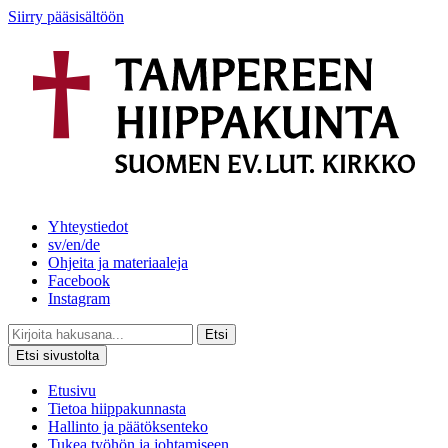
Siirry pääsisältöön
Yhteystiedot
sv/en/de
Ohjeita ja materiaaleja
Facebook
Instagram
Etsi
Etsi sivustolta
Etusivu
Tietoa hiippakunnasta
Hallinto ja päätöksenteko
Tukea työhön ja johtamiseen