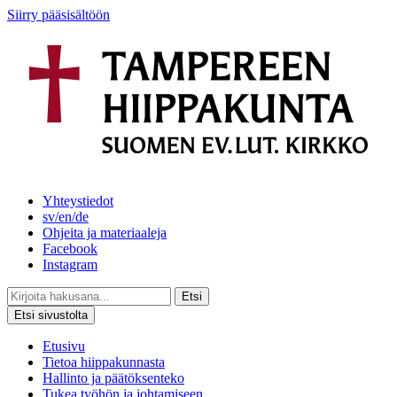
Siirry pääsisältöön
Yhteystiedot
sv/en/de
Ohjeita ja materiaaleja
Facebook
Instagram
Etsi
Etsi sivustolta
Etusivu
Tietoa hiippakunnasta
Hallinto ja päätöksenteko
Tukea työhön ja johtamiseen