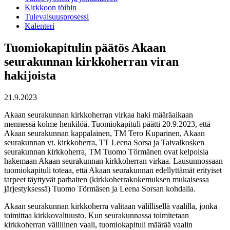
Kirkkoon töihin
Tulevaisuusprosessi
Kalenteri
Tuomiokapitulin päätös Akaan
seurakunnan kirkkoherran viran
hakijoista
21.9.2023
Akaan seurakunnan kirkkoherran virkaa haki määräaikaan
mennessä kolme henkilöä. Tuomiokapituli päätti 20.9.2023, että
Akaan seurakunnan kappalainen, TM Tero Kuparinen, Akaan
seurakunnan vt. kirkkoherra, TT Leena Sorsa ja Taivalkosken
seurakunnan kirkkoherra, TM Tuomo Törmänen ovat kelpoisia
hakemaan Akaan seurakunnan kirkkoherran virkaa. Lausunnossaan
tuomiokapituli toteaa, että Akaan seurakunnan edellyttämät erityiset
tarpeet täyttyvät parhaiten (kirkkoherrakokemuksen mukaisessa
järjestyksessä) Tuomo Törmäsen ja Leena Sorsan kohdalla.
Akaan seurakunnan kirkkoherra valitaan välillisellä vaalilla, jonka
toimittaa kirkkovaltuusto. Kun seurakunnassa toimitetaan
kirkkoherran välillinen vaali, tuomiokapituli määrää vaalin