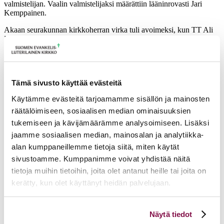
valmistelijan. Vaalin valmistelijaksi määrättiin lääninrovasti Jari
Kemppainen.
Akaan seurakunnan kirkkoherran virka tuli avoimeksi, kun TT Ali
Kulhia irtisanoutui virasta 1.8.2023 lukien.
Lisätietoja antaa notaari Hannu Laukkonen,
hannu.laukkonen[a]evl.fi
Tämä sivusto käyttää evästeitä
Ajankohtaista
Käytämme evästeitä tarjoamamme sisällön ja mainosten
17.06.2026
Pelastetaan Namibian alkukirkko – yhdessä! –
räätälöimiseen, sosiaalisen median ominaisuuksien
Namibian kirkon varainkeruukampanja
tukemiseen ja kävijämäärämme analysoimiseen. Lisäksi
15.06.2026
Hiippakunnan toimintakalenteri syksy 2026
11.06.2026
Tuomiokapitulin päätöksiä 10.6.2026
jaamme sosiaalisen median, mainosalan ja analytiikka-
Lisää ajankohtaista
alan kumppaneillemme tietoja siitä, miten käytät
sivustoamme. Kumppanimme voivat yhdistää näitä
tietoja muihin tietoihin, joita olet antanut heille tai joita on
kerätty, kun olet käyttänyt heidän palvelujaan.
Voit muuttaa evästeasetuksiesi hyväksyntää sivuston
Näytä tiedot
alalaidassa olevasta
Evästeasetukset
linkistä.