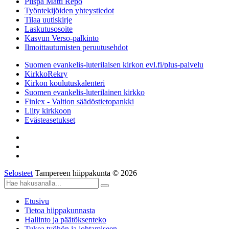
Piispa Matti Repo
Työntekijöiden yhteystiedot
Tilaa uutiskirje
Laskutusosoite
Kasvun Verso-palkinto
Ilmoittautumisten peruutusehdot
Suomen evankelis-luterilaisen kirkon evl.fi/plus-palvelu
KirkkoRekry
Kirkon koulutuskalenteri
Suomen evankelis-luterilainen kirkko
Finlex - Valtion säädöstietopankki
Liity kirkkoon
Evästeasetukset
Selosteet
Tampereen hiippakunta © 2026
Etusivu
Tietoa hiippakunnasta
Hallinto ja päätöksenteko
Tukea työhön ja johtamiseen