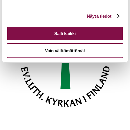
Voit muuttaa evästeasetuksiesi hyväksyntää sivuston
Näytä tiedot
alalaidassa olevasta
Evästeasetukset
linkistä.
Salli kaikki
Vain välttämättömät