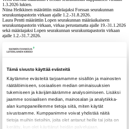
1.3.2026 lukien.
Niina Heikkinen määrättiin määräajaksi Forssan seurakunnan
seurakuntapastorin virkaan ajalle 1.2.-31.8.2026.
Laura Pentti määrättiin Lopen seurakunnan määräaikaiseen
seurakuntapastorin virkaan, virkaa perustamatta ajalle 19.-31.1.2026
sekä määräajaksi Lopen seurakunnan seurakuntapastorin virkaan
ajalle 1.2.-31.7.2026.
Avoin kappalaisen virka
Oriveden seurakunnan kappalaisen virka julistettiin haettavaksi
27.2.2026 klo 15.00 mennessä.
Linkki hakuilmoitukseen
. Linkki
toimii hakuajan.
Tämä sivusto käyttää evästeitä
Tuomiokapitulin pöytäkirjat ovat julkisilta osiltaan luettavissa
Käytämme evästeitä tarjoamamme sisällön ja mainosten
Domus-julkaisuissa
.
räätälöimiseen, sosiaalisen median ominaisuuksien
Ajankohtaista
tukemiseen ja kävijämäärämme analysoimiseen. Lisäksi
jaamme sosiaalisen median, mainosalan ja analytiikka-
17.06.2026
Pelastetaan Namibian alkukirkko – yhdessä! –
alan kumppaneillemme tietoja siitä, miten käytät
Namibian kirkon varainkeruukampanja
sivustoamme. Kumppanimme voivat yhdistää näitä
15.06.2026
Hiippakunnan toimintakalenteri syksy 2026
tietoja muihin tietoihin, joita olet antanut heille tai joita on
11.06.2026
Tuomiokapitulin päätöksiä 10.6.2026
Lisää ajankohtaista
kerätty, kun olet käyttänyt heidän palvelujaan.