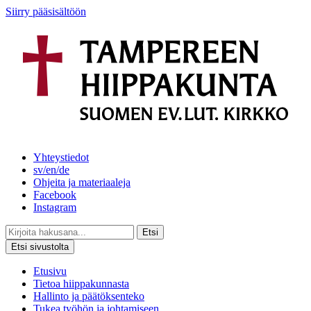
Siirry pääsisältöön
Yhteystiedot
sv/en/de
Ohjeita ja materiaaleja
Facebook
Instagram
Etsi
Etsi sivustolta
Etusivu
Tietoa hiippakunnasta
Hallinto ja päätöksenteko
Tukea työhön ja johtamiseen