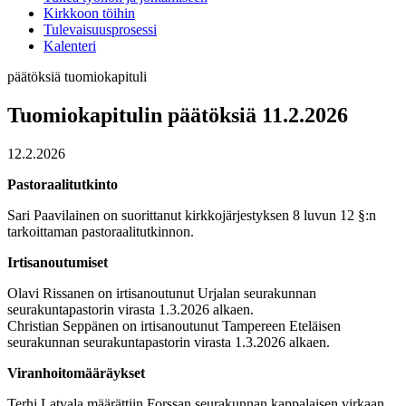
Kirkkoon töihin
Tulevaisuusprosessi
Kalenteri
päätöksiä
tuomiokapituli
Tuomiokapitulin päätöksiä 11.2.2026
12.2.2026
Pastoraalitutkinto
Sari Paavilainen on suorittanut kirkkojärjestyksen 8 luvun 12 §:n
tarkoittaman pastoraalitutkinnon.
Irtisanoutumiset
Olavi Rissanen on irtisanoutunut Urjalan seurakunnan
seurakuntapastorin virasta 1.3.2026 alkaen.
Christian Seppänen on irtisanoutunut Tampereen Eteläisen
seurakunnan seurakuntapastorin virasta 1.3.2026 alkaen.
Viranhoitomääräykset
Terhi Latvala määrättiin Forssan seurakunnan kappalaisen virkaan