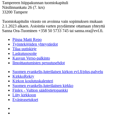
Tampereen hiippakunnan tuomiokapituli
Näsilinnankatu 26 (7. krs)
33200 Tampere
Tuomiokapitulin virasto on avoinna vain sopimuksen mukaan
2.1.2023 alkaen. Asiointia varten pyydämme ottamaan yhteyttä
Sanna Ora-Tuominen +358 50 5733 745 tai sanna.ora@evl.fi.
Piispa Matti Repo
Työntekijöiden yhteystiedot
Tilaa uutiskirje
Laskutusosoite
Kasvun Verso-palkinto
Ilmoittautumisten peruutusehdot
Suomen evankelis-luterilaisen kirkon evl.fi/plus-palvelu
KirkkoRekry
Kirkon koulutuskalenteri
Suomen evankelis-luterilainen kirkko
Finlex - Valtion säädöstietopankki
Liity kirkkoon
Evästeasetukset