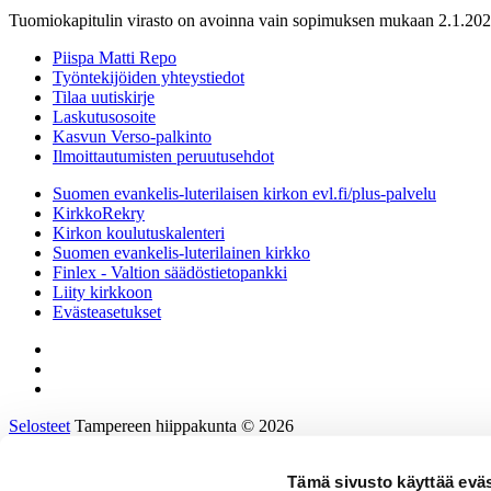
Tuomiokapitulin virasto on avoinna vain sopimuksen mukaan 2.1.202
Piispa Matti Repo
Työntekijöiden yhteystiedot
Tilaa uutiskirje
Laskutusosoite
Kasvun Verso-palkinto
Ilmoittautumisten peruutusehdot
Suomen evankelis-luterilaisen kirkon evl.fi/plus-palvelu
KirkkoRekry
Kirkon koulutuskalenteri
Suomen evankelis-luterilainen kirkko
Finlex - Valtion säädöstietopankki
Liity kirkkoon
Evästeasetukset
Selosteet
Tampereen hiippakunta © 2026
Tämä sivusto käyttää eväs
Etusivu