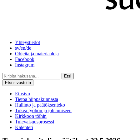
Yhteystiedot
sv/en/de
Ohjeita ja materiaaleja
Facebook
Instagram
Etsi
Etsi sivustolta
Etusivu
Tietoa hiippakunnasta
Hallinto ja päätöksenteko
Tukea työhön ja johtamiseen
Kirkkoon töihin
Tulevaisuusprosessi
Kalenteri