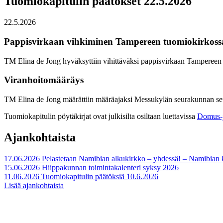
Tuomiokapitulin päätökset 22.5.2026
22.5.2026
Pappisvirkaan vihkiminen Tampereen tuomiokirkoss
TM Elina de Jong hyväksyttiin vihittäväksi pappisvirkaan Tampereen
Viranhoitomääräys
TM Elina de Jong määrättiin määräajaksi Messukylän seurakunnan seu
Tuomiokapitulin pöytäkirjat ovat julkisilta osiltaan luettavissa
Domus-j
Ajankohtaista
17.06.2026
Pelastetaan Namibian alkukirkko – yhdessä! – Namibian
15.06.2026
Hiippakunnan toimintakalenteri syksy 2026
11.06.2026
Tuomiokapitulin päätöksiä 10.6.2026
Lisää ajankohtaista