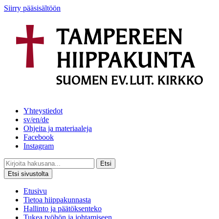
Siirry pääsisältöön
Yhteystiedot
sv/en/de
Ohjeita ja materiaaleja
Facebook
Instagram
Etsi
Etsi sivustolta
Etusivu
Tietoa hiippakunnasta
Hallinto ja päätöksenteko
Tukea työhön ja johtamiseen