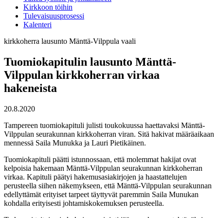
Kirkkoon töihin
Tulevaisuusprosessi
Kalenteri
kirkkoherra
lausunto
Mänttä-Vilppula
vaali
Tuomiokapitulin lausunto Mänttä-
Vilppulan kirkkoherran virkaa
hakeneista
20.8.2020
Tampereen tuomiokapituli julisti toukokuussa haettavaksi Mänttä-
Vilppulan seurakunnan kirkkoherran viran. Sitä hakivat määräaikaan
mennessä Saila Munukka ja Lauri Pietikäinen.
Tuomiokapituli päätti istunnossaan, että molemmat hakijat ovat
kelpoisia hakemaan Mänttä-Vilppulan seurakunnan kirkkoherran
virkaa. Kapituli päätyi hakemusasiakirjojen ja haastattelujen
perusteella siihen näkemykseen, että Mänttä-Vilppulan seurakunnan
edellyttämät erityiset tarpeet täyttyvät paremmin Saila Munukan
kohdalla erityisesti johtamiskokemuksen perusteella.