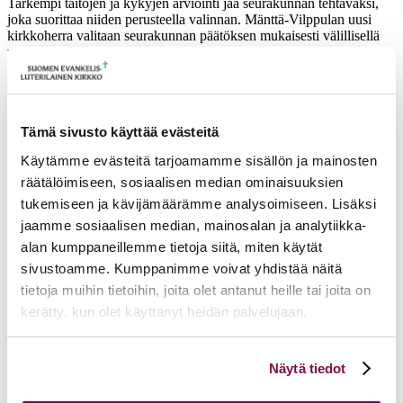
Tarkempi taitojen ja kykyjen arviointi jää seurakunnan tehtäväksi,
joka suorittaa niiden perusteella valinnan. Mänttä-Vilppulan uusi
kirkkoherra valitaan seurakunnan päätöksen mukaisesti välillisellä
vaalilla, jonka toimittaa kirkkovaltuusto.
Ajankohtaista
Tämä sivusto käyttää evästeitä
17.06.2026
Pelastetaan Namibian alkukirkko – yhdessä! –
Käytämme evästeitä tarjoamamme sisällön ja mainosten
Namibian kirkon varainkeruukampanja
räätälöimiseen, sosiaalisen median ominaisuuksien
15.06.2026
Hiippakunnan toimintakalenteri syksy 2026
tukemiseen ja kävijämäärämme analysoimiseen. Lisäksi
11.06.2026
Tuomiokapitulin päätöksiä 10.6.2026
Lisää ajankohtaista
jaamme sosiaalisen median, mainosalan ja analytiikka-
alan kumppaneillemme tietoja siitä, miten käytät
sivustoamme. Kumppanimme voivat yhdistää näitä
tietoja muihin tietoihin, joita olet antanut heille tai joita on
kerätty, kun olet käyttänyt heidän palvelujaan.
Voit muuttaa evästeasetuksiesi hyväksyntää sivuston
Näytä tiedot
alalaidassa olevasta
Evästeasetukset
linkistä.