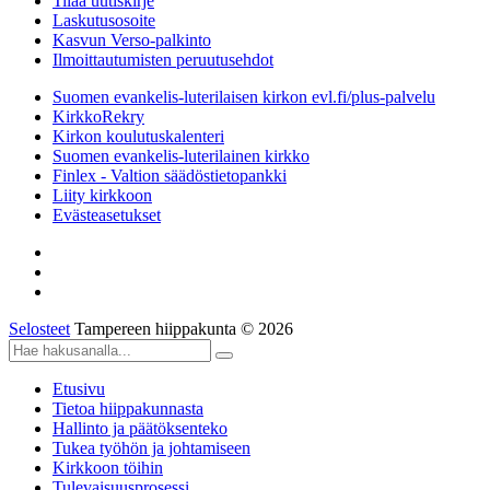
Tilaa uutiskirje
Laskutusosoite
Kasvun Verso-palkinto
Ilmoittautumisten peruutusehdot
Suomen evankelis-luterilaisen kirkon evl.fi/plus-palvelu
KirkkoRekry
Kirkon koulutuskalenteri
Suomen evankelis-luterilainen kirkko
Finlex - Valtion säädöstietopankki
Liity kirkkoon
Evästeasetukset
Selosteet
Tampereen hiippakunta © 2026
Etusivu
Tietoa hiippakunnasta
Hallinto ja päätöksenteko
Tukea työhön ja johtamiseen
Kirkkoon töihin
Tulevaisuusprosessi