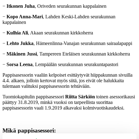
−
Itkonen Juha
, Oriveden seurakunnan kappalainen
−
Kopo Anna-Mari
, Lahden Keski-Lahden seurakunnan
kappalainen
−
Kulhia Ali
, Akaan seurakunnan kirkkoherra
−
Lehto Jukka
, Hämeenlinna-Vanajan seurakunnan sairaalapappi
−
Mäkinen Jussi
, Tampereen Eteläisen seurakunnan kirkkoherra
−
Sorsa Leena
, Lempäälän seurakunnan seurakuntapastori
Pappisasessorin vaaliin kelpoiset esittäytyvät hiippakunnan sivuilla
4.4. alkaen, jolloin kertovat myös siitä, jos eivät ole halukkaita
tulemaan valituksi pappisasessorin tehtävään.
Tuomiokapitulin pappisasessori
Riitta Särkiön
toinen asessorikausi
päättyy 31.8.2019, minkä vuoksi on tarpeellista suorittaa
pappisasessorin vaali 1.9.2019 alkavaksi kolmivuotiskaudeksi.
Mikä pappisasessori: