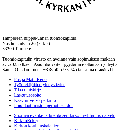
Tampereen hiippakunnan tuomiokapituli
Näsilinnankatu 26 (7. krs)
33200 Tampere
Tuomiokapitulin virasto on avoinna vain sopimuksen mukaan
2.1.2023 alkaen. Asiointia varten pyydämme ottamaan yhteyttä
Sanna Ora-Tuominen +358 50 5733 745 tai sanna.ora@evl.fi.
Piispa Matti Repo
Työntekijöiden yhteystiedot
Tilaa uutiskirje
Laskutusosoite
Kasvun Verso-palkinto
Ilmoittautumisten peruutusehdot
Suomen evankelis-luterilaisen kirkon evl.fi/plus-palvelu
KirkkoRekry
Kirkon koulutuskalenteri