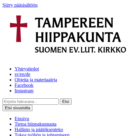
Siirry pääsisältöön
Yhteystiedot
sv/en/de
Ohjeita ja materiaaleja
Facebook
Instagram
Etsi
Etsi sivustolta
Etusivu
Tietoa hiippakunnasta
Hallinto ja päätöksenteko
Tukea työhön ja johtamiseen