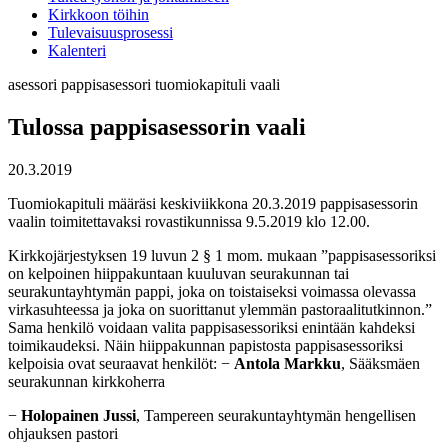
Kirkkoon töihin
Tulevaisuusprosessi
Kalenteri
asessori
pappisasessori
tuomiokapituli
vaali
Tulossa pappisasessorin vaali
20.3.2019
Tuomiokapituli määräsi keskiviikkona 20.3.2019 pappisasessorin
vaalin toimitettavaksi rovastikunnissa 9.5.2019 klo 12.00.
Kirkkojärjestyksen 19 luvun 2 § 1 mom. mukaan ”pappisasessoriksi
on kelpoinen hiippakuntaan kuuluvan seurakunnan tai
seurakuntayhtymän pappi, joka on toistaiseksi voimassa olevassa
virkasuhteessa ja joka on suorittanut ylemmän pastoraalitutkinnon.”
Sama henkilö voidaan valita pappisasessoriksi enintään kahdeksi
toimikaudeksi. Näin hiippakunnan papistosta pappisasessoriksi
kelpoisia ovat seuraavat henkilöt: −
Antola Markku
, Sääksmäen
seurakunnan kirkkoherra
−
Holopainen Jussi
, Tampereen seurakuntayhtymän hengellisen
ohjauksen pastori