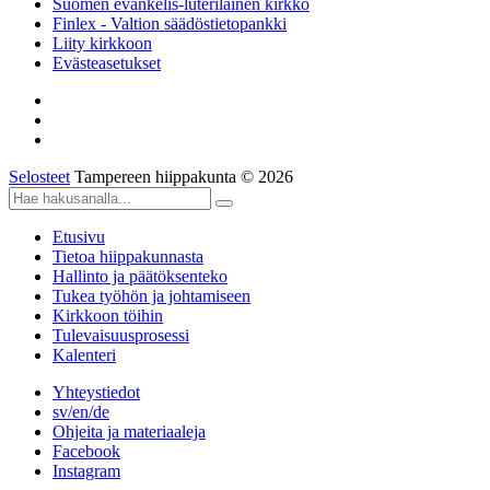
Suomen evankelis-luterilainen kirkko
Finlex - Valtion säädöstietopankki
Liity kirkkoon
Evästeasetukset
Selosteet
Tampereen hiippakunta © 2026
Etusivu
Tietoa hiippakunnasta
Hallinto ja päätöksenteko
Tukea työhön ja johtamiseen
Kirkkoon töihin
Tulevaisuusprosessi
Kalenteri
Yhteystiedot
sv/en/de
Ohjeita ja materiaaleja
Facebook
Instagram