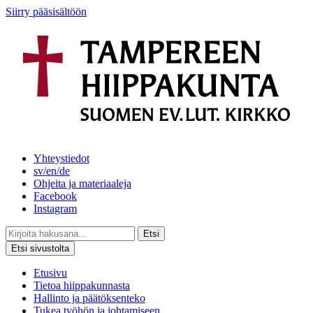
Siirry pääsisältöön
Yhteystiedot
sv/en/de
Ohjeita ja materiaaleja
Facebook
Instagram
Etsi
Etsi sivustolta
Etusivu
Tietoa hiippakunnasta
Hallinto ja päätöksenteko
Tukea työhön ja johtamiseen