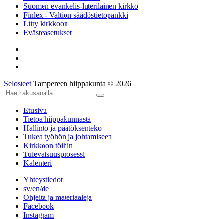
Suomen evankelis-luterilainen kirkko
Finlex - Valtion säädöstietopankki
Liity kirkkoon
Evästeasetukset
Selosteet
Tampereen hiippakunta © 2026
Etusivu
Tietoa hiippakunnasta
Hallinto ja päätöksenteko
Tukea työhön ja johtamiseen
Kirkkoon töihin
Tulevaisuusprosessi
Kalenteri
Yhteystiedot
sv/en/de
Ohjeita ja materiaaleja
Facebook
Instagram