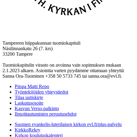
Tampereen hiippakunnan tuomiokapituli
Näsilinnankatu 26 (7. krs)
33200 Tampere
Tuomiokapitulin virasto on avoinna vain sopimuksen mukaan
2.1.2023 alkaen. Asiointia varten pyydämme ottamaan yhteyttä
Sanna Ora-Tuominen +358 50 5733 745 tai sanna.ora@evl.fi.
Piispa Matti Repo
Työntekijöiden yhteystiedot
Tilaa uutiskirje
Laskutusosoite
Kasvun Verso-palkinto
Ilmoittautumisten peruutusehdot
Suomen evankelis-luterilaisen kirkon evl.fi/plus-palvelu
KirkkoRekry
Kirkon koulutuskalenteri