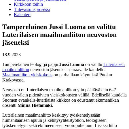
Kirkkoon töihin
Tulevaisuusprosessi
Kalenteri
Tamperelainen Jussi Luoma on valittu
Luterilaisen maailmanliiton neuvoston
jäseneksi
18.9.2023
Tamperelainen teologi ja pappi
Jussi Luoma
on valittu
Luterilaisen
maailmanliiton
neuvoston jäseneksi seuraavalle kaudelle.
Maailmanliiton yleiskokous
on parhaillaan käynnissä Puolan
Krakovassa.
Neuvosto on Luterilaisen maailmanliiton ylin päättävä elin 6–7
vuoden välein pidettävien yleiskokousten välillä. Edellisellä kaudella
Suomen evankelis-luterilaista kirkkoa on edustanut ekumeniikan
dosentti
Minna Hietamäki
.
Luterilainen maailmanliitto keskittyy työskentelyssään
humanitaarisen apuun ja kehitysyhteistyöhön, teologiseen
työskentelyyn sekä ekumeeniseen vuoropuheluun. Lisäksi liitto