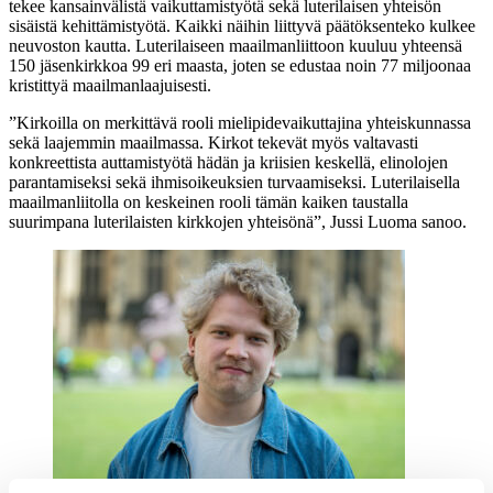
tekee kansainvälistä vaikuttamistyötä sekä luterilaisen yhteisön
sisäistä kehittämistyötä. Kaikki näihin liittyvä päätöksenteko kulkee
neuvoston kautta. Luterilaiseen maailmanliittoon kuuluu yhteensä
150 jäsenkirkkoa 99 eri maasta, joten se edustaa noin 77 miljoonaa
kristittyä maailmanlaajuisesti.
”Kirkoilla on merkittävä rooli mielipidevaikuttajina yhteiskunnassa
sekä laajemmin maailmassa. Kirkot tekevät myös valtavasti
konkreettista auttamistyötä hädän ja kriisien keskellä, elinolojen
parantamiseksi sekä ihmisoikeuksien turvaamiseksi. Luterilaisella
maailmanliitolla on keskeinen rooli tämän kaiken taustalla
suurimpana luterilaisten kirkkojen yhteisönä”, Jussi Luoma sanoo.