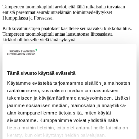
Tampereen tuomiokapituli arvioi, että tällä ratkaisulla turvataan
entistä paremmat seurakuntaelämän toimintaedellytykset
Humppilassa ja Forssassa.
Kirkkovaltuustojen päätökset käsittelee seuraavaksi kirkkohallitus.
Tampereen tuomiokapituli antaa lausuntonsa liitosasiasta
kirkkohallitukselle vielä tänä syksynä.
Tampereen hiippakunta teki päätöksen Lounais-Hämeen
seurakuntien rakennemuutokseen liittyvän selvityksen tekemisestä
lokakuussa 2017. Ensisijaisina tavoitteina on ollut joko seurakuntien
yhdistyminen tai seurakuntayhtymän perustaminen. Hankkeessa
ovat olleet mukana Forssan, Humppilan, Jokioisten ja Ypäjän
Tämä sivusto käyttää evästeitä
seurakunnat. Someron seurakunta ei lähtenyt hankkeeseen mukaan,
Käytämme evästeitä tarjoamamme sisällön ja mainosten
ja Tammelan seurakunta jättäytyi pois tammikuussa 2018.
räätälöimiseen, sosiaalisen median ominaisuuksien
Ajankohtaista
tukemiseen ja kävijämäärämme analysoimiseen. Lisäksi
jaamme sosiaalisen median, mainosalan ja analytiikka-
17.06.2026
Pelastetaan Namibian alkukirkko – yhdessä! –
alan kumppaneillemme tietoja siitä, miten käytät
Namibian kirkon varainkeruukampanja
sivustoamme. Kumppanimme voivat yhdistää näitä
15.06.2026
Hiippakunnan toimintakalenteri syksy 2026
11.06.2026
Tuomiokapitulin päätöksiä 10.6.2026
tietoja muihin tietoihin, joita olet antanut heille tai joita on
Lisää ajankohtaista
kerätty, kun olet käyttänyt heidän palvelujaan.