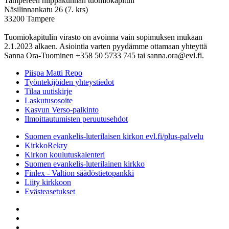
Tampereen hiippakunnan tuomiokapituli
Näsilinnankatu 26 (7. krs)
33200 Tampere
Tuomiokapitulin virasto on avoinna vain sopimuksen mukaan
2.1.2023 alkaen. Asiointia varten pyydämme ottamaan yhteyttä
Sanna Ora-Tuominen +358 50 5733 745 tai sanna.ora@evl.fi.
Piispa Matti Repo
Työntekijöiden yhteystiedot
Tilaa uutiskirje
Laskutusosoite
Kasvun Verso-palkinto
Ilmoittautumisten peruutusehdot
Suomen evankelis-luterilaisen kirkon evl.fi/plus-palvelu
KirkkoRekry
Kirkon koulutuskalenteri
Suomen evankelis-luterilainen kirkko
Finlex - Valtion säädöstietopankki
Liity kirkkoon
Evästeasetukset