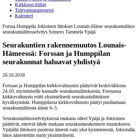
Kirkkoon töihin
Tulevaisuusprosessi
Kalenteri
Forssa
Humppila
Jokioinen
liitokset
Lounais-Häme
seurakuntaliitos
seurakuntaliitosselvitys
Somero
Tammela
Ypäjä
Seurakuntien rakennemuutos Lounais-
Hämeessä: Forssan ja Humppilan
seurakunnat haluavat yhdistyä
26.10.2018
Forssan ja Humppilan kirkkovaltuustot päätyivät keskiviikkona
24.10. myönteiselle kannalle seurakuntaliitoksesta. Forssassa
kirkkovaltuusto esitti yksimielisesti seurakuntaliitoksen
hyväksymistä. Humppilassa kirkkovaltuusto päätyi puoltamaan
seurakuntaliitosta äänin 6–5.
Seurakuntaliitosselvityksessä mukana olleet Ypäjä ja Jokioinen
päättivät, etteivät lähde mukaan seurakuntarakenteen muutokseen.
Ypäjällä liitoksen puolesta äänesti vain yksi kymmenestä, Jokioisilla
liitos äänestettiin nurin yksimielisesti.