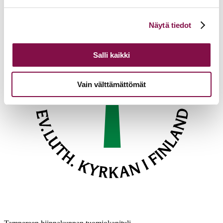
Voit muuttaa evästeasetuksiesi hyväksyntää sivuston
Näytä tiedot
alalaidassa olevasta
Evästeasetukset
linkistä.
Salli kaikki
Vain välttämättömät