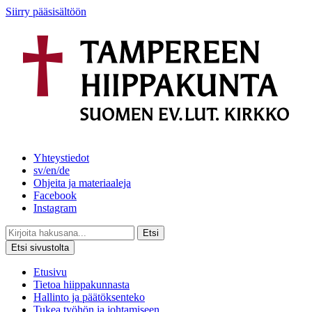
Siirry pääsisältöön
Yhteystiedot
sv/en/de
Ohjeita ja materiaaleja
Facebook
Instagram
Etsi
Etsi sivustolta
Etusivu
Tietoa hiippakunnasta
Hallinto ja päätöksenteko
Tukea työhön ja johtamiseen