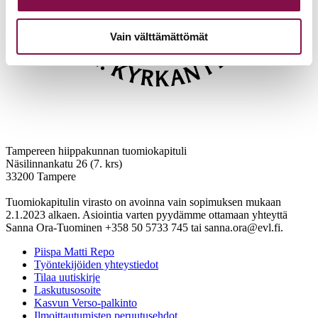
Vain välttämättömät
Tampereen hiippakunnan tuomiokapituli
Näsilinnankatu 26 (7. krs)
33200 Tampere
Tuomiokapitulin virasto on avoinna vain sopimuksen mukaan
2.1.2023 alkaen. Asiointia varten pyydämme ottamaan yhteyttä
Sanna Ora-Tuominen +358 50 5733 745 tai sanna.ora@evl.fi.
Piispa Matti Repo
Työntekijöiden yhteystiedot
Tilaa uutiskirje
Laskutusosoite
Kasvun Verso-palkinto
Ilmoittautumisten peruutusehdot