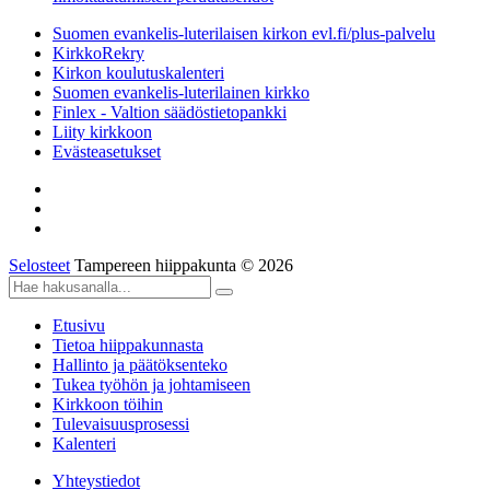
Suomen evankelis-luterilaisen kirkon evl.fi/plus-palvelu
KirkkoRekry
Kirkon koulutuskalenteri
Suomen evankelis-luterilainen kirkko
Finlex - Valtion säädöstietopankki
Liity kirkkoon
Evästeasetukset
Selosteet
Tampereen hiippakunta © 2026
Etusivu
Tietoa hiippakunnasta
Hallinto ja päätöksenteko
Tukea työhön ja johtamiseen
Kirkkoon töihin
Tulevaisuusprosessi
Kalenteri
Yhteystiedot