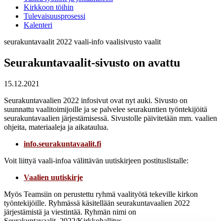
Kirkkoon töihin
Tulevaisuusprosessi
Kalenteri
seurakuntavaalit 2022
vaali-info
vaalisivusto
vaalit
Seurakuntavaalit-sivusto on avattu
15.12.2021
Seurakuntavaalien 2022 infosivut ovat nyt auki. Sivusto on
suunnattu vaalitoimijoille ja se palvelee seurakuntien työntekijöitä
seurakuntavaalien järjestämisessä. Sivustolle päivitetään mm. vaalien
ohjeita, materiaaleja ja aikataulua.
info.seurakuntavaalit.fi
Voit liittyä vaali-infoa välittävän uutiskirjeen postituslistalle:
Vaalien uutiskirje
Myös Teamsiin on perustettu ryhmä vaalityötä tekeville kirkon
työntekijöille. Ryhmässä käsitellään seurakuntavaalien 2022
järjestämistä ja viestintää. Ryhmän nimi on
Seurakuntavaalit_2022/Kirkkohallitus.