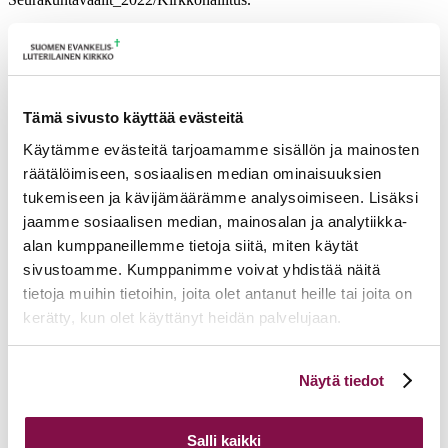
Liity tiimiin
Ajankohtaista
Tämä sivusto käyttää evästeitä
17.06.2026
Pelastetaan Namibian alkukirkko – yhdessä! –
Namibian kirkon varainkeruukampanja
Käytämme evästeitä tarjoamamme sisällön ja mainosten
15.06.2026
Hiippakunnan toimintakalenteri syksy 2026
11.06.2026
Tuomiokapitulin päätöksiä 10.6.2026
räätälöimiseen, sosiaalisen median ominaisuuksien
Lisää ajankohtaista
tukemiseen ja kävijämäärämme analysoimiseen. Lisäksi
jaamme sosiaalisen median, mainosalan ja analytiikka-
alan kumppaneillemme tietoja siitä, miten käytät
sivustoamme. Kumppanimme voivat yhdistää näitä
tietoja muihin tietoihin, joita olet antanut heille tai joita on
kerätty, kun olet käyttänyt heidän palvelujaan.
Voit muuttaa evästeasetuksiesi hyväksyntää sivuston
Näytä tiedot
alalaidassa olevasta
Evästeasetukset
linkistä.
Salli kaikki