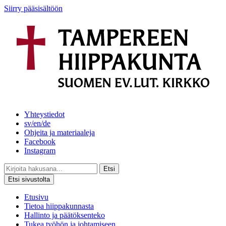
Siirry pääsisältöön
Yhteystiedot
sv/en/de
Ohjeita ja materiaaleja
Facebook
Instagram
Etsi
Etsi sivustolta
Etusivu
Tietoa hiippakunnasta
Hallinto ja päätöksenteko
Tukea työhön ja johtamiseen