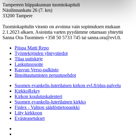
Tampereen hiippakunnan tuomiokapituli
Näsilinnankatu 26 (7. krs)
33200 Tampere
Tuomiokapitulin virasto on avoinna vain sopimuksen mukaan
2.1.2023 alkaen. Asiointia varten pyydämme ottamaan yhteyttä
Sanna Ora-Tuominen +358 50 5733 745 tai sanna.ora@evl.fi.
Piispa Matti Repo
Työntekijöiden yhteystiedot
Tilaa uutiskirje
Laskutusosoite
Kasvun Verso-palkinto
Ilmoittautumisten peruutusehdot
Suomen evankelis-luterilaisen kirkon evl.fi/plus-palvelu
KirkkoRekry
Kirkon koulutuskalenteri
Suomen evankelis-luterilainen kirkko
Finlex - Valtion säädöstietopankki
Liity kirkkoon
Evästeasetukset