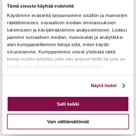
Tämä sivusto käyttää evästeitä
Käytämme evästeitä tarjoamamme sisällön ja mainosten
räätälöimiseen, sosiaalisen median ominaisuuksien
tukemiseen ja kävijämäärämme analysoimiseen. Lisäksi
jaamme sosiaalisen median, mainosalan ja analytiikka-
alan kumppaneillemme tietoja siitä, miten käytät
sivustoamme. Kumppanimme voivat yhdistää näitä
tietoja muihin tietoihin, joita olet antanut heille tai joita on
kerätty, kun olet käyttänyt heidän palvelujaan.
Voit muuttaa evästeasetuksiesi hyväksyntää sivuston
Näytä tiedot
alalaidassa olevasta
Evästeasetukset
linkistä.
Salli kaikki
Vain välttämättömät