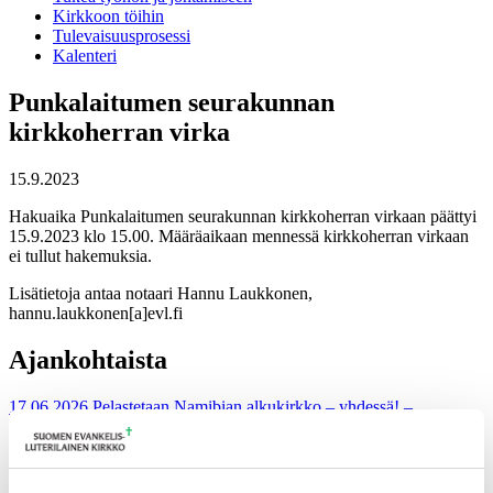
Kirkkoon töihin
Tulevaisuusprosessi
Kalenteri
Punkalaitumen seurakunnan
kirkkoherran virka
15.9.2023
Hakuaika Punkalaitumen seurakunnan kirkkoherran virkaan päättyi
15.9.2023 klo 15.00. Määräaikaan mennessä kirkkoherran virkaan
ei tullut hakemuksia.
Lisätietoja antaa notaari Hannu Laukkonen,
hannu.laukkonen[a]evl.fi
Ajankohtaista
17.06.2026
Pelastetaan Namibian alkukirkko – yhdessä! –
Namibian kirkon varainkeruukampanja
15.06.2026
Hiippakunnan toimintakalenteri syksy 2026
11.06.2026
Tuomiokapitulin päätöksiä 10.6.2026
Lisää ajankohtaista