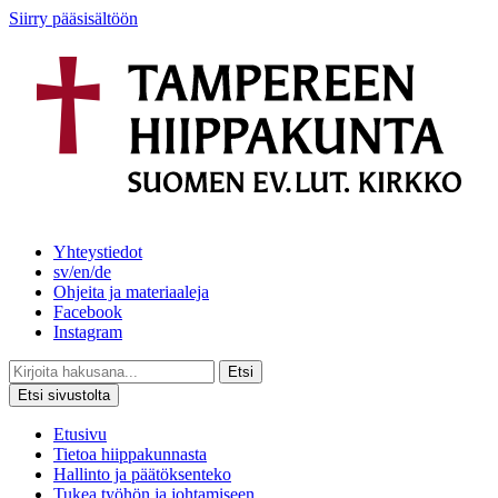
Siirry pääsisältöön
Yhteystiedot
sv/en/de
Ohjeita ja materiaaleja
Facebook
Instagram
Etsi
Etsi sivustolta
Etusivu
Tietoa hiippakunnasta
Hallinto ja päätöksenteko
Tukea työhön ja johtamiseen