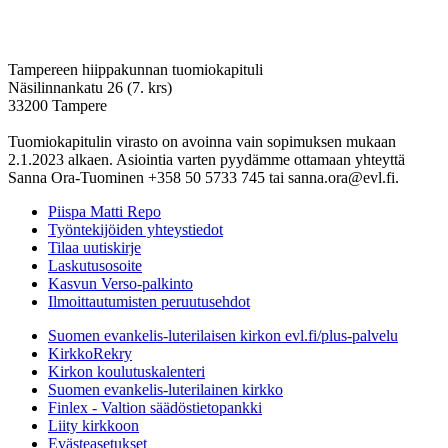
Tampereen hiippakunnan tuomiokapituli
Näsilinnankatu 26 (7. krs)
33200 Tampere
Tuomiokapitulin virasto on avoinna vain sopimuksen mukaan
2.1.2023 alkaen. Asiointia varten pyydämme ottamaan yhteyttä
Sanna Ora-Tuominen +358 50 5733 745 tai sanna.ora@evl.fi.
Piispa Matti Repo
Työntekijöiden yhteystiedot
Tilaa uutiskirje
Laskutusosoite
Kasvun Verso-palkinto
Ilmoittautumisten peruutusehdot
Suomen evankelis-luterilaisen kirkon evl.fi/plus-palvelu
KirkkoRekry
Kirkon koulutuskalenteri
Suomen evankelis-luterilainen kirkko
Finlex - Valtion säädöstietopankki
Liity kirkkoon
Evästeasetukset