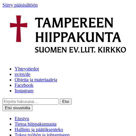
Siirry pääsisältöön
Yhteystiedot
sv/en/de
Ohjeita ja materiaaleja
Facebook
Instagram
Etsi
Etsi sivustolta
Etusivu
Tietoa hiippakunnasta
Hallinto ja päätöksenteko
Tukea työhön ja johtamiseen