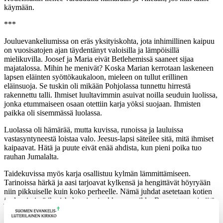
käymään.
***
Jouluevankeliumissa on eräs yksityiskohta, jota inhimillinen kaipuu
on vuosisatojen ajan täydentänyt valoisilla ja lämpöisillä
mielikuvilla. Joosef ja Maria eivät Betlehemissä saaneet sijaa
majatalossa. Mihin he menivät? Koska Marian kerrotaan laskeneen
lapsen eläinten syöttökaukaloon, mieleen on tullut erillinen
eläinsuoja. Se tuskin oli mikään Pohjolassa tunnettu hirrestä
rakennettu talli. Ihmiset luultavimmin asuivat noilla seuduin luolissa,
jonka etummaiseen osaan otettiin karja yöksi suojaan. Ihmisten
paikka oli sisemmässä luolassa.
Luolassa oli hämärää, mutta kuvissa, runoissa ja lauluissa
vastasyntyneestä loistaa valo. Jeesus-lapsi säteilee sitä, mitä ihmiset
kaipaavat. Hätä ja puute eivät enää ahdista, kun pieni poika tuo
rauhan Jumalalta.
Taidekuvissa myös karja osallistuu kylmän lämmittämiseen.
Tarinoissa härkä ja aasi tarjoavat kylkensä ja hengittävät höyryään
niin pikkuiselle kuin koko perheelle. Nämä juhdat asetetaan kotien
jouluseimissä ihmishahmojen joukkoon, vaikka Raamatussa ei niitä
mainita Jeesuksen syntymän yhteydessä. Ne on lainattu profeetta
Jesajan kirjasta:
Härkä tuntee omistajansa ja aasi isäntänsä seimen;