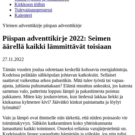
Kirkkoon töihin
Tulevaisuusprosessi
Kalenteri
Yleinen
adventtikirje
piispan adventtikirje
Piispan adventtikirje 2022: Seimen
äärellä kaikki lämmittävät toisiaan
27.11.2022
Tämän vuoden joulua odotetaan keskellä kohoavia energiahintoja.
Kodeissa pelätään sähköpulan johtavan katkoksiin. Sellaiset
saattavat vaikeuttaa arkea pahastikin. Mitä tulee työstä tai vapaa-
ajasta, juhlasta puhumattakaan? Elämä muuttuu ankeaksi, jos katosta
sammuu valo, patterista loppuu lämpö ja pakastimesta poistuu
pakkanen. Miten käy joulunvieton, kun liedessä lakkaa liekki ja
kiukaassa kylmenee kivi? Jäävätkö kinkut paistamatta ja löylyt
lyömättä?
Valo ja lämpö ovat ihmiselle niin tärkeitä, että niiden poissaolo vie
toimintakyvyn. Sähkön katkeaminen koko yhteiskunnasta
lamauttaisi kaikki toiminnot. Onneksi erilaisia varajärjestelmiä on.
Kodeissakin lienee varauduttu hämärään ja viileään, jos niin tulisi