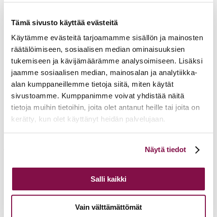
mutta Israel ei tunne, minun kansani ei ymmärrä.
(Jes. 1:3)
***
Tämä sivusto käyttää evästeitä
Jumalan Poika syntyi niukkaan valoon ja vähäiseen lämpöön. Silti
Käytämme evästeitä tarjoamamme sisällön ja mainosten
hän valaisee ja lämmittää meitä vuosi toisensa jälkeen ihmeellisellä
räätälöimiseen, sosiaalisen median ominaisuuksien
tavalla. Siellä, missä huomio kiinnittyy häneen, koetaan
tukemiseen ja kävijämäärämme analysoimiseen. Lisäksi
turvallisuutta epävarmuuden ja pelonkin keskellä. Siellä nähdään,
että niin ihmisten kuin muiden luontokappaleiden elämä muodostaa
jaamme sosiaalisen median, mainosalan ja analytiikka-
yhden kokonaisuuden. Jeesuksen tuoma joulun rauha saa sen
alan kumppaneillemme tietoja siitä, miten käytät
aikaan. Hän valaisee sisältä päin. Siksi seimen äärellä kaikki
sivustoamme. Kumppanimme voivat yhdistää näitä
lämmittävät toisiaan.
tietoja muihin tietoihin, joita olet antanut heille tai joita on
Suokoon Jumalan Poika valoa ja lämpöä sinun jouluusi.
kerätty, kun olet käyttänyt heidän palvelujaan.
Tampereen piispantalossa adventtina 2022
Voit muuttaa evästeasetuksiesi hyväksyntää sivuston
Matti Repo
Näytä tiedot
alalaidassa olevasta
Evästeasetukset
linkistä.
Salli kaikki
Ajankohtaista
17.06.2026
Pelastetaan Namibian alkukirkko – yhdessä! –
Vain välttämättömät
Namibian kirkon varainkeruukampanja