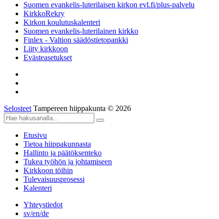
Suomen evankelis-luterilaisen kirkon evl.fi/plus-palvelu
KirkkoRekry
Kirkon koulutuskalenteri
Suomen evankelis-luterilainen kirkko
Finlex - Valtion säädöstietopankki
Liity kirkkoon
Evästeasetukset
Selosteet
Tampereen hiippakunta © 2026
Etusivu
Tietoa hiippakunnasta
Hallinto ja päätöksenteko
Tukea työhön ja johtamiseen
Kirkkoon töihin
Tulevaisuusprosessi
Kalenteri
Yhteystiedot
sv/en/de