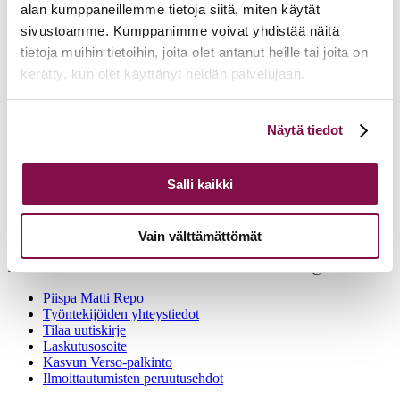
alan kumppaneillemme tietoja siitä, miten käytät
sivustoamme. Kumppanimme voivat yhdistää näitä
tietoja muihin tietoihin, joita olet antanut heille tai joita on
kerätty, kun olet käyttänyt heidän palvelujaan.
Voit muuttaa evästeasetuksiesi hyväksyntää sivuston
Näytä tiedot
alalaidassa olevasta
Evästeasetukset
linkistä.
Tampereen hiippakunnan tuomiokapituli
Salli kaikki
Näsilinnankatu 26 (7. krs)
33200 Tampere
Tuomiokapitulin virasto on avoinna vain sopimuksen mukaan
Vain välttämättömät
2.1.2023 alkaen. Asiointia varten pyydämme ottamaan yhteyttä
Sanna Ora-Tuominen +358 50 5733 745 tai sanna.ora@evl.fi.
Piispa Matti Repo
Työntekijöiden yhteystiedot
Tilaa uutiskirje
Laskutusosoite
Kasvun Verso-palkinto
Ilmoittautumisten peruutusehdot