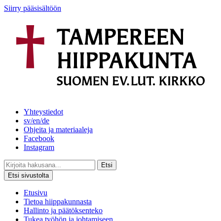
Siirry pääsisältöön
Yhteystiedot
sv/en/de
Ohjeita ja materiaaleja
Facebook
Instagram
Etsi
Etsi sivustolta
Etusivu
Tietoa hiippakunnasta
Hallinto ja päätöksenteko
Tukea työhön ja johtamiseen