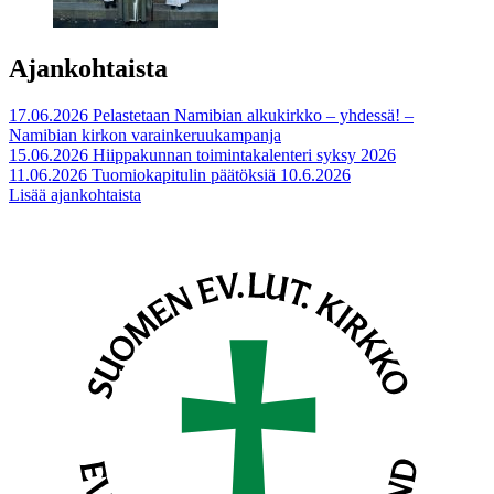
Ajankohtaista
17.06.2026
Pelastetaan Namibian alkukirkko – yhdessä! –
Namibian kirkon varainkeruukampanja
15.06.2026
Hiippakunnan toimintakalenteri syksy 2026
11.06.2026
Tuomiokapitulin päätöksiä 10.6.2026
Lisää ajankohtaista