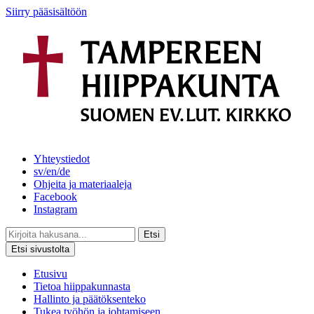
Siirry pääsisältöön
Yhteystiedot
sv/en/de
Ohjeita ja materiaaleja
Facebook
Instagram
Etsi
Etsi sivustolta
Etusivu
Tietoa hiippakunnasta
Hallinto ja päätöksenteko
Tukea työhön ja johtamiseen