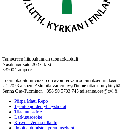
Tampereen hiippakunnan tuomiokapituli
Näsilinnankatu 26 (7. krs)
33200 Tampere
Tuomiokapitulin virasto on avoinna vain sopimuksen mukaan
2.1.2023 alkaen. Asiointia varten pyydämme ottamaan yhteyttä
Sanna Ora-Tuominen +358 50 5733 745 tai sanna.ora@evl.fi.
Piispa Matti Repo
Työntekijöiden yhteystiedot
Tilaa uutiskirje
Laskutusosoite
Kasvun Verso-palkinto
Ilmoittautumisten peruutusehdot