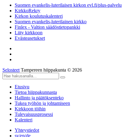
Suomen evankelis-luterilaisen kirkon evl.fi/plus-palvelu
KirkkoRekry
Kirkon koulutuskalenteri
Suomen evankelis-luterilainen kirkko
Finlex - Valtion säädöstietopankki
Liity kirkkoon
Evästeasetukset
Selosteet
Tampereen hiippakunta © 2026
Etusivu
Tietoa hiippakunnasta
Hallinto ja päätöksenteko
Tukea työhön ja johtamiseen
Kirkkoon töihin
Tulevaisuusprosessi
Kalenteri
Yhteystiedot
sv/en/de