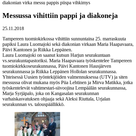
diakonian virka
messu
pappis
piispa
vihkimys
Messussa vihittiin pappi ja diakoneja
25.11.2018
Tampereen tuomiokirkossa vihittiin sunnuntaina 25. marraskuuta
papiksi Laura Luomajoki sekä diakonian virkaan Maria Haapavaara,
Päivi Kantonen ja Riikka Leppänen.
Laura Luomajoki on saanut kutsun Harjun seurakuntaan
vs.seurakuntapastoriksi. Maria Haapavaara työskentelee Tampereen
tuomiokirkkoseurakunnassa, Päivi Kantonen Hausjärven
seurakunnassa ja Riikka Leppänen Hollolan seurakunnassa.
Yhteisessä Uusien työntekijöiden valmennuksessa (UTV) ja siten
messussa olivat mukana myös Piia Lehtinen ja Mirva Matikka, jotka
työskentelevät vahtimestari-siivoojina Lempäälän seurakunnassa,
Marja Syrjäpalo, joka on Kangasalan seurakunnan
varhaiskasvatuksen ohjaaja sekä Aleksi Riuttala, Urjalan
seurakunnan vs. talouspäällikkö.