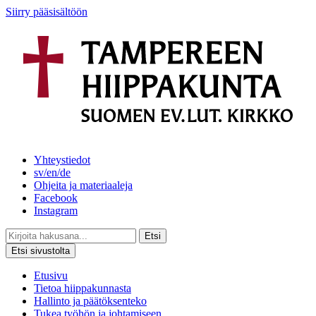
Siirry pääsisältöön
Yhteystiedot
sv/en/de
Ohjeita ja materiaaleja
Facebook
Instagram
Etsi
Etsi sivustolta
Etusivu
Tietoa hiippakunnasta
Hallinto ja päätöksenteko
Tukea työhön ja johtamiseen