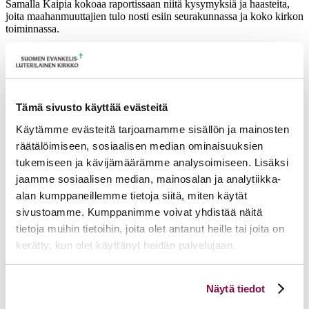
Samalla Kaipia kokoaa raportissaan niitä kysymyksiä ja haasteita,
joita maahanmuuttajien tulo nosti esiin seurakunnassa ja koko kirkon
toiminnassa.
Osa hankkeen raportista on nyt luettavissa täältä (linkki):
YHTEISÖSOSIAALITYÖ
Ajankohtaista
Tämä sivusto käyttää evästeitä
Käytämme evästeitä tarjoamamme sisällön ja mainosten
17.06.2026
Pelastetaan Namibian alkukirkko – yhdessä! –
räätälöimiseen, sosiaalisen median ominaisuuksien
Namibian kirkon varainkeruukampanja
15.06.2026
Hiippakunnan toimintakalenteri syksy 2026
tukemiseen ja kävijämäärämme analysoimiseen. Lisäksi
11.06.2026
Tuomiokapitulin päätöksiä 10.6.2026
jaamme sosiaalisen median, mainosalan ja analytiikka-
Lisää ajankohtaista
alan kumppaneillemme tietoja siitä, miten käytät
sivustoamme. Kumppanimme voivat yhdistää näitä
tietoja muihin tietoihin, joita olet antanut heille tai joita on
kerätty, kun olet käyttänyt heidän palvelujaan.
Voit muuttaa evästeasetuksiesi hyväksyntää sivuston
Näytä tiedot
alalaidassa olevasta
Evästeasetukset
linkistä.