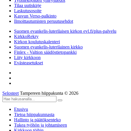
Työntekijöiden yhteystiedot
Tilaa uutiskirje
Laskutusosoite
Kasvun Verso-palkinto
Ilmoittautumisten peruutusehdot
Suomen evankelis-luterilaisen kirkon evl.fi/plus-palvelu
KirkkoRekry
Kirkon koulutuskalenteri
Suomen evankelis-luterilainen kirkko
Finlex - Valtion säädöstietopankki
Liity kirkkoon
Evästeasetukset
Selosteet
Tampereen hiippakunta © 2026
Etusivu
Tietoa hiippakunnasta
Hallinto ja päätöksenteko
Tukea työhön ja johtamiseen
Kirkkoon töihin