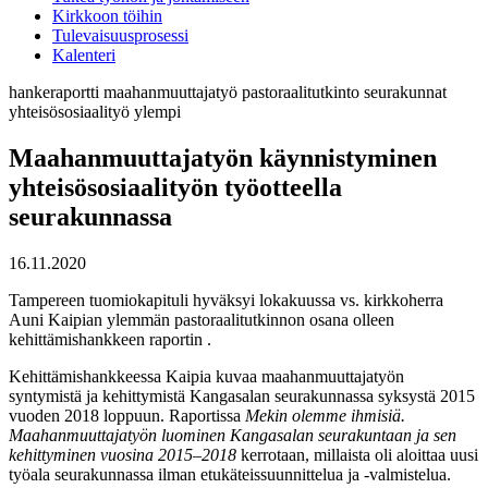
Kirkkoon töihin
Tulevaisuusprosessi
Kalenteri
hankeraportti
maahanmuuttajatyö
pastoraalitutkinto
seurakunnat
yhteisösosiaalityö
ylempi
Maahanmuuttajatyön käynnistyminen
yhteisösosiaalityön työotteella
seurakunnassa
16.11.2020
Tampereen tuomiokapituli hyväksyi lokakuussa vs. kirkkoherra
Auni Kaipian ylemmän pastoraalitutkinnon osana olleen
kehittämishankkeen raportin .
Kehittämishankkeessa Kaipia kuvaa maahanmuuttajatyön
syntymistä ja kehittymistä Kangasalan seurakunnassa syksystä 2015
vuoden 2018 loppuun. Raportissa
Mekin olemme ihmisiä.
Maahanmuuttajatyön luominen Kangasalan seurakuntaan ja sen
kehittyminen vuosina 2015–2018
kerrotaan, millaista oli aloittaa uusi
työala seurakunnassa ilman etukäteissuunnittelua ja -valmistelua.