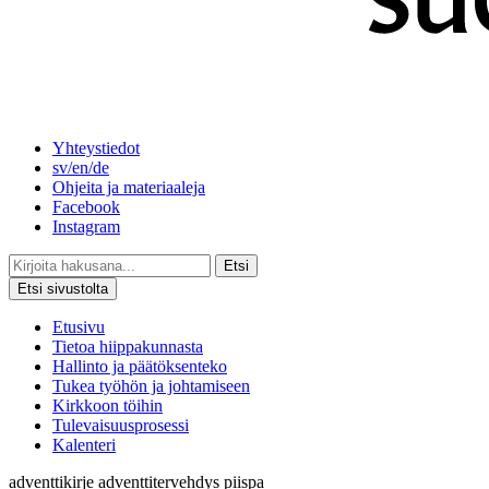
Yhteystiedot
sv/en/de
Ohjeita ja materiaaleja
Facebook
Instagram
Etsi
Etsi sivustolta
Etusivu
Tietoa hiippakunnasta
Hallinto ja päätöksenteko
Tukea työhön ja johtamiseen
Kirkkoon töihin
Tulevaisuusprosessi
Kalenteri
adventtikirje
adventtitervehdys
piispa