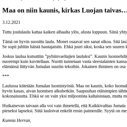
Maa on niin kaunis, kirkas Luojan taivas
3.12.2021
Tuttu joululaulu kattaa kaiken alhaalta ylös, alusta loppuun. Siinä yht
Tämä on hyvin suosittu laulu. Monet osaavat sen sanat ulkoa. Sitä laul
Se sopii juhliin häistä hautajaisiin. Ehkä juuri siksi, koska sen suuren
Joskus laulua kutsuttiin ”pyhiinvaeltajien lauluksi”. Kaunis luonnehdi
nuorempi kuin kuvitellaan. Nuotti tunnetaan vasta sleesialaisten kans
elämänsä liittyvän Jumalan suuriin tekoihin. Jokainen ihminen on osa
***
Laulussa kiitetään Jumalan luomistyöstä. Maa on kaunis, koko luomakun
hyvin kauas, aivan luomisen alkuhetkiin. Saapuuhan etäisimpien tähti
kokonaisuutta. Ehkä se on vain yksi miljoonista kaltaisistaan, mutta
Huikaisevan taivaan alla voi vain ihmetellä, että Kaikkivaltias Jumala
pieneksi lapseksi. Siitä lauloivat enkelit ensin paimenille. Syytä on 
Kunnia Herran,