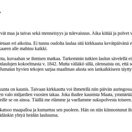
…
yvät maa ja taivas sekä menneisyys ja tulevaisuus. Aika kiitää ja polvet 
etaan eri aikoina. Ei tunnu oudolta laulaa sitä kirkkaana kevätpäivänä e
 kaaren alle mahtuu kaikki.
nta, kuvaahan se ihmisen matkaa. Tarkemmin tutkien laulun sävelellä ei k
anlaulujen kokoelmasta v. 1842. Mutta väliäkö sillä, olennaista on, ett
 Jumalan hyvien tekojen sarjaa maailman alusta sen iankaikkiseen täytt
ta on kaunis. Taivaan kirkkautta voi ihmetellä niin päivän auringossa k
en valo miljardien vuosien takaa. Joka ihailee kaunista Maata, ymmärtä
 meille se on ainoa. Täällä me elämme ja vaellamme sukupolvesta toisee
 katsoo maapalloa ja kumartuu sen puoleen. Hän on niin kiinnostunut ihm
meidänkin yhtyä heidän lauluunsa.