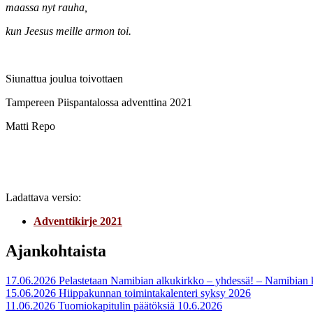
maassa nyt rauha,
kun Jeesus meille armon toi.
Siunattua joulua toivottaen
Tampereen Piispantalossa adventtina 2021
Matti Repo
Ladattava versio:
Adventtikirje 2021
Ajankohtaista
17.06.2026
Pelastetaan Namibian alkukirkko – yhdessä! – Namibian
15.06.2026
Hiippakunnan toimintakalenteri syksy 2026
11.06.2026
Tuomiokapitulin päätöksiä 10.6.2026