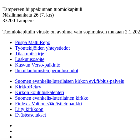
Tampereen hiippakunnan tuomiokapituli
Näsilinnankatu 26 (7. krs)
33200 Tampere
Tuomiokapitulin virasto on avoinna vain sopimuksen mukaan 2.1.202
Piispa Matti Repo
Työntekijöiden yhteystiedot
Tilaa uutiskirje
Laskutusosoite
Kasvun Verso-palkinto
Ilmoittautumisten peruutusehdot
Suomen evankelis-luterilaisen kirkon evl.fi/plus-palvelu
KirkkoRekry
Kirkon koulutuskalenteri
Suomen evankelis-luterilainen kirkko
Finlex - Valtion säädöstietopankki
Liity kirkkoon
Evästeasetukset