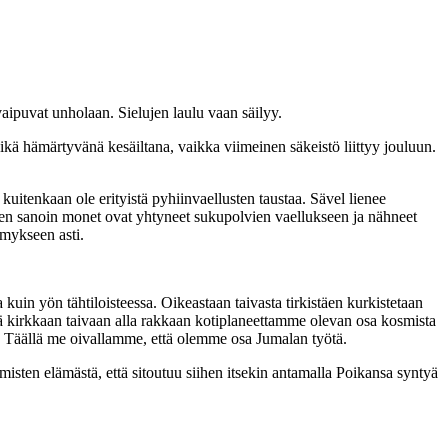
vaipuvat unholaan. Sielujen laulu vaan säilyy.
ikä hämärtyvänä kesäiltana, vaikka viimeinen säkeistö liittyy jouluun.
uitenkaan ole erityistä pyhiinvaellusten taustaa. Sävel lienee
ä sen sanoin monet ovat yhtyneet sukupolvien vaellukseen ja nähneet
ymykseen asti.
uin yön tähtiloisteessa. Oikeastaan taivasta tirkistäen kurkistetaan
ä kirkkaan taivaan alla rakkaan kotiplaneettamme olevan osa kosmista
n. Täällä me oivallamme, että olemme osa Jumalan työtä.
isten elämästä, että sitoutuu siihen itsekin antamalla Poikansa syntyä