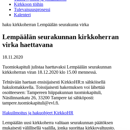
Kirkkoon töihin
Tulevaisuusprosessi
Kalenteri
haku
kirkkoherran
Lempäälän
seurakunta
virka
Lempäälän seurakunnan kirkkoherran
virka haettavana
18.11.2020
Tuomiokapituli julistaa haettavaksi Lempäälän seurakunnan
kirkkoherran viran 18.12.2020 klo 15.00 mennessä.
Tehtävään haetaan ensisijaisesti KirkkoHR:n sähköisellä
hakulomakkeella. Toissijaisesti hakemuksen voi lähettää
osoitteeseen: Tampereen hiippakunnan tuomiokapituli,
Näsilinnankatu 26, 33200 Tampere tai sähköposti:
tampere.tuomiokapituli@evl.fi.
Hakuilmoitus ja hakuohjeet KirkkoHR
Lempäälän uusi kirkkoherra valitaan seurakunnan päätöksen
mukaisesti välillisellä vaalilla, jonka suorittaa kirkkovaltuusto.