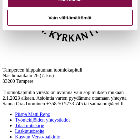
Vain välttämättömät
Tampereen hiippakunnan tuomiokapituli
Näsilinnankatu 26 (7. krs)
33200 Tampere
Tuomiokapitulin virasto on avoinna vain sopimuksen mukaan
2.1.2023 alkaen. Asiointia varten pyydämme ottamaan yhteyttä
Sanna Ora-Tuominen +358 50 5733 745 tai sanna.ora@evl.fi.
Piispa Matti Repo
Työntekijöiden yhteystiedot
Tilaa uutiskirje
Laskutusosoite
Kasvun Verso-palkinto