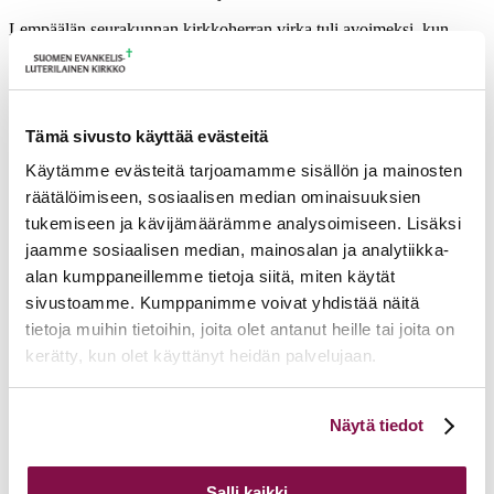
Lempäälän seurakunnan kirkkoherran virka tuli avoimeksi, kun
rovasti Mikko Oikarinen siirtyi eläkkeelle 1.9.2020 lukien.
Ajankohtaista
Tämä sivusto käyttää evästeitä
17.06.2026
Pelastetaan Namibian alkukirkko – yhdessä! –
Namibian kirkon varainkeruukampanja
Käytämme evästeitä tarjoamamme sisällön ja mainosten
15.06.2026
Hiippakunnan toimintakalenteri syksy 2026
räätälöimiseen, sosiaalisen median ominaisuuksien
11.06.2026
Tuomiokapitulin päätöksiä 10.6.2026
Lisää ajankohtaista
tukemiseen ja kävijämäärämme analysoimiseen. Lisäksi
jaamme sosiaalisen median, mainosalan ja analytiikka-
alan kumppaneillemme tietoja siitä, miten käytät
sivustoamme. Kumppanimme voivat yhdistää näitä
tietoja muihin tietoihin, joita olet antanut heille tai joita on
kerätty, kun olet käyttänyt heidän palvelujaan.
Voit muuttaa evästeasetuksiesi hyväksyntää sivuston
Näytä tiedot
alalaidassa olevasta
Evästeasetukset
linkistä.
Salli kaikki