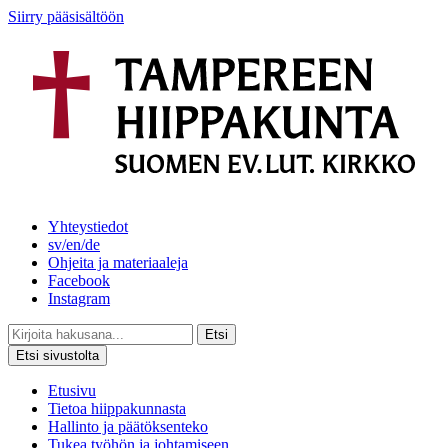
Siirry pääsisältöön
Yhteystiedot
sv/en/de
Ohjeita ja materiaaleja
Facebook
Instagram
Etsi
Etsi sivustolta
Etusivu
Tietoa hiippakunnasta
Hallinto ja päätöksenteko
Tukea työhön ja johtamiseen