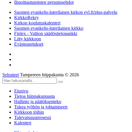
Ilmoittautumisten peruutusehdot
Suomen evankelis-luterilaisen kirkon evl.fi/plus-palvelu
KirkkoRekry
Kirkon koulutuskalenteri
Suomen evankelis-luterilainen kirkko
Finlex - Valtion säädöstietopankki
Liity kirkkoon
Evästeasetukset
Selosteet
Tampereen hiippakunta © 2026
Etusivu
Tietoa hiippakunnasta
Hallinto ja päätöksenteko
Tukea työhön ja johtamiseen
Kirkkoon töihin
Tulevaisuusprosessi
Kalenteri