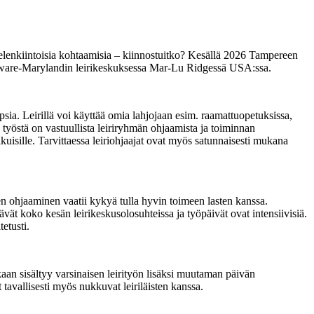
ielenkiintoisia kohtaamisia – kiinnostuitko? Kesällä 2026 Tampereen
elaware-Marylandin leirikeskuksessa Mar-Lu Ridgessä USA:ssa.
ia. Leirillä voi käyttää omia lahjojaan esim. raamattuopetuksissa,
 työstä on vastuullista leiriryhmän ohjaamista ja toiminnan
ikuisille. Tarvittaessa leiriohjaajat ovat myös satunnaisesti mukana
en ohjaaminen vaatii kykyä tulla hyvin toimeen lasten kanssa.
ävät koko kesän leirikeskusolosuhteissa ja työpäivät ovat intensiivisiä.
etusti.
an sisältyy varsinaisen leirityön lisäksi muutaman päivän
t tavallisesti myös nukkuvat leiriläisten kanssa.