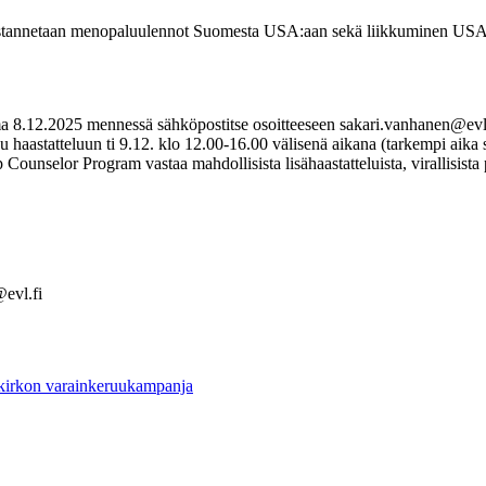
 kustannetaan menopaluulennot Suomesta USA:aan sekä liikkuminen USA:ss
a 8.12.2025 mennessä sähköpostitse osoitteeseen sakari.vanhanen@evl.f
udu haastatteluun ti 9.12. klo 12.00-16.00 välisenä aikana (tarkempi ai
unselor Program vastaa mahdollisista lisähaastatteluista, virallisista p
evl.fi
 kirkon varainkeruukampanja