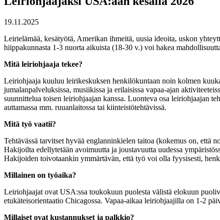
Leiriohjaajaksi USA:aan kesällä 2026
19.11.2025
Leirielämää, kesätyötä, Amerikan ihmeitä, uusia ideoita, uskon yhtey
hiippakunnasta 1-3 nuorta aikuista (18-30 v.) voi hakea mahdollisuu
Mitä leiriohjaaja tekee?
Leiriohjaaja kuuluu leirikeskuksen henkilökuntaan noin kolmen kuukaud
jumalanpalveluksissa, musiikissa ja erilaisissa vapaa-ajan aktiviteete
suunnittelua toisen leiriohjaajan kanssa. Luonteva osa leiriohjaajan teh
auttamassa mm. ruuanlaitossa tai kiinteistötehtävissä.
Mitä työ vaatii?
Tehtävässä tarvitset hyvää englanninkielen taitoa (kokemus on, että n
Hakijoilta edellytetään avoimuutta ja joustavuutta uudessa ympäristössä
Hakijoiden toivotaankin ymmärtävän, että työ voi olla fyysisesti, henkise
Millainen on työaika?
Leiriohjaajat ovat USA:ssa toukokuun puolesta välistä elokuun puoli
etukäteisorientaatio Chicagossa. Vapaa-aikaa leiriohjaajilla on 1-2 päiv
Millaiset ovat kustannukset ja palkkio?