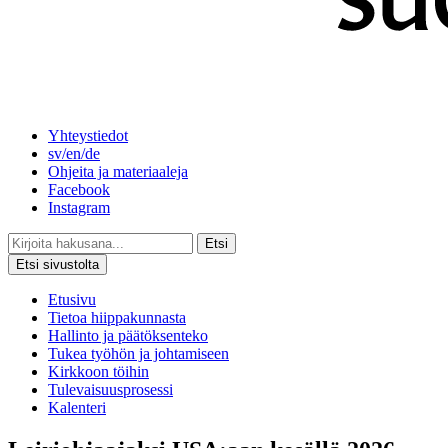
Yhteystiedot
sv/en/de
Ohjeita ja materiaaleja
Facebook
Instagram
Etsi
Etsi sivustolta
Etusivu
Tietoa hiippakunnasta
Hallinto ja päätöksenteko
Tukea työhön ja johtamiseen
Kirkkoon töihin
Tulevaisuusprosessi
Kalenteri