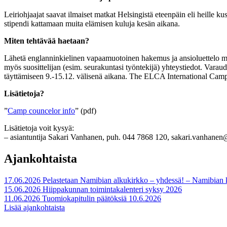
Leiriohjaajat saavat ilmaiset matkat Helsingistä eteenpäin eli heille
stipendi kattamaan muita elämisen kuluja kesän aikana.
Miten tehtävää haetaan?
Lähetä englanninkielinen vapaamuotoinen hakemus ja ansioluettelo m
myös suosittelijan (esim. seurakuntasi työntekijä) yhteystiedot. Vara
täyttämiseen 9.-15.12. välisenä aikana. The ELCA International Camp Co
Lisätietoja?
”
Camp councelor info
” (pdf)
Lisätietoja voit kysyä:
– asiantuntija Sakari Vanhanen, puh. 044 7868 120, sakari.vanhanen@
Ajankohtaista
17.06.2026
Pelastetaan Namibian alkukirkko – yhdessä! – Namibian
15.06.2026
Hiippakunnan toimintakalenteri syksy 2026
11.06.2026
Tuomiokapitulin päätöksiä 10.6.2026
Lisää ajankohtaista