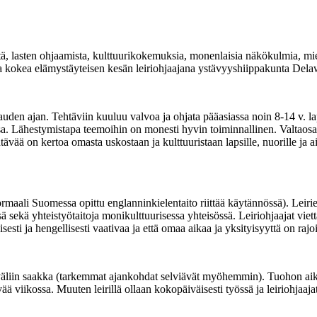
ttä, lasten ohjaamista, kulttuurikokemuksia, monenlaisia näkökulmia, m
tta kokea elämystäyteisen kesän leiriohjaajana ystävyyshiippakunta D
en ajan. Tehtäviin kuuluu valvoa ja ohjata pääasiassa noin 8-14 v. laps
issa. Lähestymistapa teemoihin on monesti hyvin toiminnallinen. Valtaosa
tävää on kertoa omasta uskostaan ja kulttuuristaan lapsille, nuorille ja a
ormaali Suomessa opittu englanninkielentaito riittää käytännössä). Leiri
 sekä yhteistyötaitoja monikulttuurisessa yhteisössä. Leiriohjaajat viett
sti ja hengellisesti vaativaa ja että omaa aikaa ja yksityisyyttä on rajoit
väliin saakka (tarkemmat ajankohdat selviävät myöhemmin). Tuohon aika
ää viikossa. Muuten leirillä ollaan kokopäiväisesti työssä ja leiriohjaaja