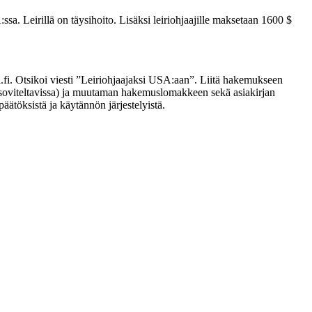
a. Leirillä on täysihoito. Lisäksi leiriohjaajille maksetaan 1600 $
i. Otsikoi viesti ”Leiriohjaajaksi USA:aan”. Liitä hakemukseen
ka soviteltavissa) ja muutaman hakemuslomakkeen sekä asiakirjan
äätöksistä ja käytännön järjestelyistä.