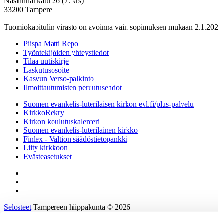
Näsilinnankatu 26 (7. krs)
33200 Tampere
Tuomiokapitulin virasto on avoinna vain sopimuksen mukaan 2.1.202
Piispa Matti Repo
Työntekijöiden yhteystiedot
Tilaa uutiskirje
Laskutusosoite
Kasvun Verso-palkinto
Ilmoittautumisten peruutusehdot
Suomen evankelis-luterilaisen kirkon evl.fi/plus-palvelu
KirkkoRekry
Kirkon koulutuskalenteri
Suomen evankelis-luterilainen kirkko
Finlex - Valtion säädöstietopankki
Liity kirkkoon
Evästeasetukset
Selosteet
Tampereen hiippakunta © 2026