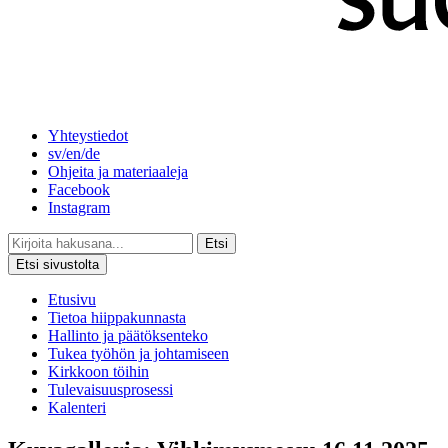
Yhteystiedot
sv/en/de
Ohjeita ja materiaaleja
Facebook
Instagram
Etsi
Etsi sivustolta
Etusivu
Tietoa hiippakunnasta
Hallinto ja päätöksenteko
Tukea työhön ja johtamiseen
Kirkkoon töihin
Tulevaisuusprosessi
Kalenteri