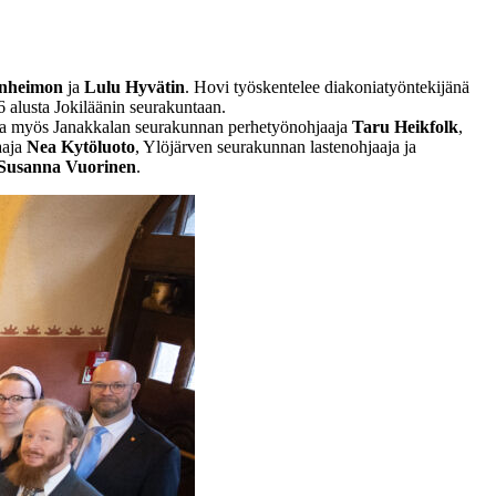
nheimon
ja
Lulu Hyvätin
. Hovi työskentelee diakoniatyöntekijänä
 alusta Jokiläänin seurakuntaan.
ana myös Janakkalan seurakunnan perhetyönohjaaja
Taru Heikfolk
,
aaja
Nea Kytöluoto
, Ylöjärven seurakunnan lastenohjaaja ja
Susanna Vuorinen
.