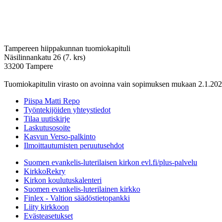
Tampereen hiippakunnan tuomiokapituli
Näsilinnankatu 26 (7. krs)
33200 Tampere
Tuomiokapitulin virasto on avoinna vain sopimuksen mukaan 2.1.202
Piispa Matti Repo
Työntekijöiden yhteystiedot
Tilaa uutiskirje
Laskutusosoite
Kasvun Verso-palkinto
Ilmoittautumisten peruutusehdot
Suomen evankelis-luterilaisen kirkon evl.fi/plus-palvelu
KirkkoRekry
Kirkon koulutuskalenteri
Suomen evankelis-luterilainen kirkko
Finlex - Valtion säädöstietopankki
Liity kirkkoon
Evästeasetukset