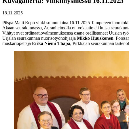
Kuvagalleria: Vihkimysmessu 16.11.2025
18.11.2025
Piispa Matti Repo vihki sunnuntaina 16.11.2025 Tampereen tuomioki
Akaan seurakunnassa, Auranheimolla on vokaatio eli kutsu seurakunta
Vihityt ovat ordinaatiovalmennuksensa osana osallistuneet Uusien 
Urjalan seurakunnan nuorisotyönohjaaja
Mikko Huuskonen
, Forssa
muskariopettaja
Erika Niemi-Thapa
, Pirkkalan seurakunnan lasteno