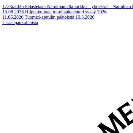
17.06.2026
Pelastetaan Namibian alkukirkko – yhdessä! – Namibian
15.06.2026
Hiippakunnan toimintakalenteri syksy 2026
11.06.2026
Tuomiokapitulin päätöksiä 10.6.2026
Lisää ajankohtaista