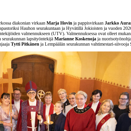
rkossa diakonian virkaan
Marja Hovin
ja pappisvirkaan
Jarkko Aura
pastoriksi Hauhon seurakuntaan ja Hyvätillä Jokioisten ja vuoden 2026
työntekijöiden valmennukseen (UTV). Valmennuksessa ovat olleet muk
n seurakunnan lapsityöntekijä
Marianne Koskenoja
ja nuorisotyönohj
hjaaja
Tytti Pitkänen
ja Lempäälän seurakunnan vahtimestari-siivooja