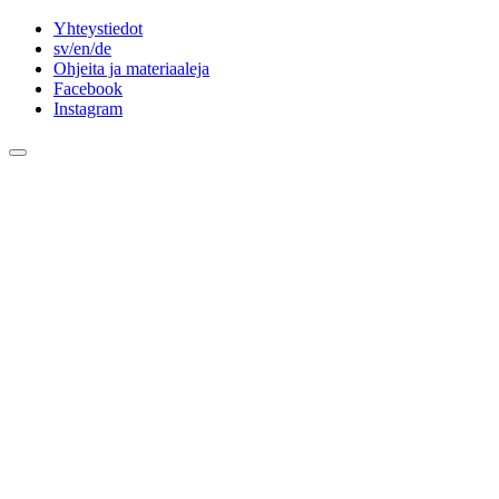
Yhteystiedot
sv/en/de
Ohjeita ja materiaaleja
Facebook
Instagram