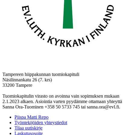
Tampereen hiippakunnan tuomiokapituli
Näsilinnankatu 26 (7. krs)
33200 Tampere
Tuomiokapitulin virasto on avoinna vain sopimuksen mukaan
2.1.2023 alkaen. Asiointia varten pyydämme ottamaan yhteyttä
Sanna Ora-Tuominen +358 50 5733 745 tai sanna.ora@evl.fi.
Piispa Matti Repo
Työntekijöiden yhteystiedot
Tilaa uutiskirje
Laskutusosoite