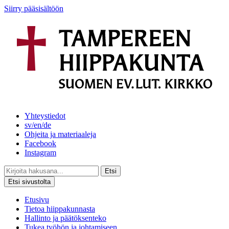
Siirry pääsisältöön
Yhteystiedot
sv/en/de
Ohjeita ja materiaaleja
Facebook
Instagram
Etsi
Etsi sivustolta
Etusivu
Tietoa hiippakunnasta
Hallinto ja päätöksenteko
Tukea työhön ja johtamiseen