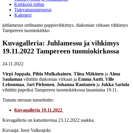
Kirkkoon töihin
Tulevaisuusprosessi
Kalenteri
juhlamessu
ordinaatio
pappisvihkimys. diakonian virkaan vihkimys
Tampereen tuomiokirkko
Kuvagalleria: Juhlamessu ja vihkimys
19.11.2022 Tampereen tuomiokirkossa
24.11.2022
Virpi Juppala
,
Pihla Mulkahainen
,
Tiina Mäkinen
ja
Alma
Saulamaa
vihittiin diakonian virkaan ja
Emma Autti
,
Ville
Lehonmaa
,
Jari Pirhonen
,
Johanna Rantanen
ja
Jukka Sariola
vihittiin papeiksi Tampereen tuomiokirkossa lauantaina 19.11.
Tutustu messun tunnelmiin:
Kuvagalleria 19.11.2022
Kuvagalleria on katsottavissa 23.12.2022 saakka.
Kuvaaja: Jussi Valkeajoki