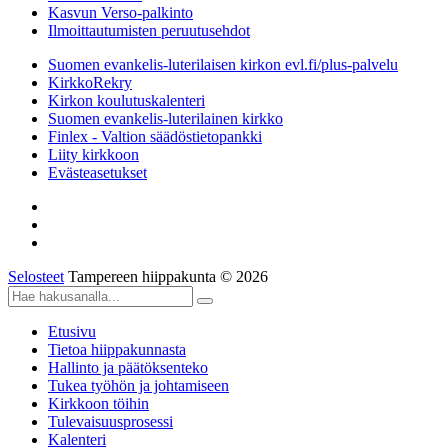
Kasvun Verso-palkinto
Ilmoittautumisten peruutusehdot
Suomen evankelis-luterilaisen kirkon evl.fi/plus-palvelu
KirkkoRekry
Kirkon koulutuskalenteri
Suomen evankelis-luterilainen kirkko
Finlex - Valtion säädöstietopankki
Liity kirkkoon
Evästeasetukset
Selosteet
Tampereen hiippakunta © 2026
Etusivu
Tietoa hiippakunnasta
Hallinto ja päätöksenteko
Tukea työhön ja johtamiseen
Kirkkoon töihin
Tulevaisuusprosessi
Kalenteri