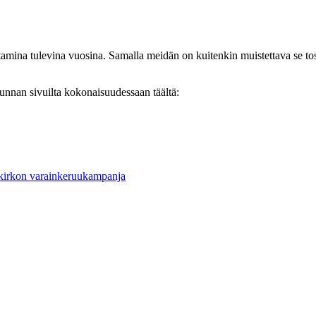
mina tulevina vuosina. Samalla meidän on kuitenkin muistettava se tosiasi
unnan sivuilta kokonaisuudessaan täältä:
 kirkon varainkeruukampanja