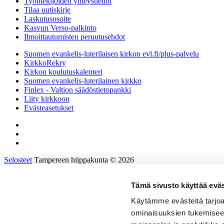
Työntekijöiden yhteystiedot
Tilaa uutiskirje
Laskutusosoite
Kasvun Verso-palkinto
Ilmoittautumisten peruutusehdot
Suomen evankelis-luterilaisen kirkon evl.fi/plus-palvelu
KirkkoRekry
Kirkon koulutuskalenteri
Suomen evankelis-luterilainen kirkko
Finlex - Valtion säädöstietopankki
Liity kirkkoon
Evästeasetukset
Selosteet
Tampereen hiippakunta © 2026
Tämä sivusto käyttää eväs
Etusivu
Tietoa hiippakunnasta
Käytämme evästeitä tarjoa
Hallinto ja päätöksenteko
ominaisuuksien tukemisee
Tukea työhön ja johtamiseen
Kirkkoon töihin