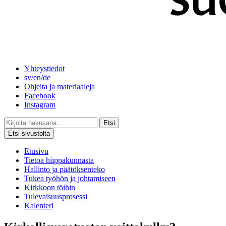
Yhteystiedot
sv/en/de
Ohjeita ja materiaaleja
Facebook
Instagram
Etsi
Etsi sivustolta
Etusivu
Tietoa hiippakunnasta
Hallinto ja päätöksenteko
Tukea työhön ja johtamiseen
Kirkkoon töihin
Tulevaisuusprosessi
Kalenteri