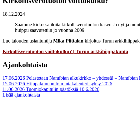
Kirkollisverotuoton voittokulku?
18.12.2024
Saamme kirkossa iloita kirkollisverotuoton kasvusta nyt ja muuta
huippu saavutettiin jo vuonna 2009.
Lue talouden asiantuntija
Mika Piittalan
kirjoitus Turun arkkihiippak
Kirkollisverotuoton voittokulku? | Turun arkkihiippakunta
Ajankohtaista
17.06.2026
Pelastetaan Namibian alkukirkko – yhdessä! – Namibian
15.06.2026
Hiippakunnan toimintakalenteri syksy 2026
11.06.2026
Tuomiokapitulin päätöksiä 10.6.2026
Lisää ajankohtaista