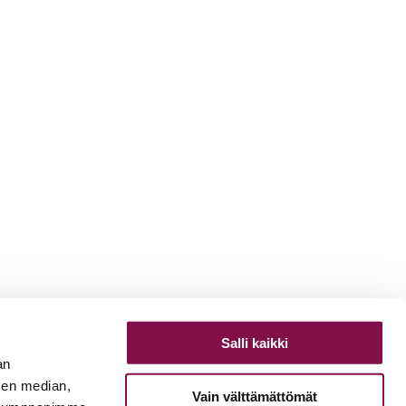
Salli kaikki
an
sen median,
Vain välttämättömät