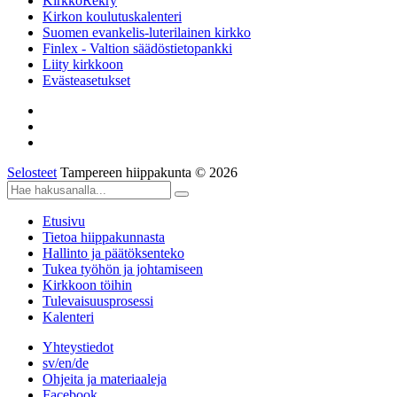
KirkkoRekry
Kirkon koulutuskalenteri
Suomen evankelis-luterilainen kirkko
Finlex - Valtion säädöstietopankki
Liity kirkkoon
Evästeasetukset
Selosteet
Tampereen hiippakunta © 2026
Etusivu
Tietoa hiippakunnasta
Hallinto ja päätöksenteko
Tukea työhön ja johtamiseen
Kirkkoon töihin
Tulevaisuusprosessi
Kalenteri
Yhteystiedot
sv/en/de
Ohjeita ja materiaaleja
Facebook