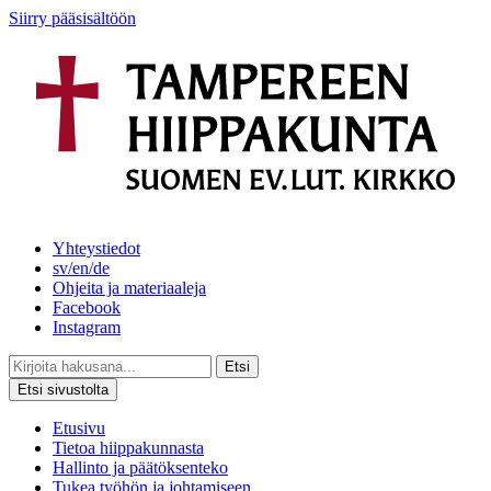
Siirry pääsisältöön
Yhteystiedot
sv/en/de
Ohjeita ja materiaaleja
Facebook
Instagram
Etsi
Etsi sivustolta
Etusivu
Tietoa hiippakunnasta
Hallinto ja päätöksenteko
Tukea työhön ja johtamiseen