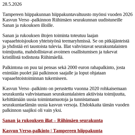
28.5.2026
Tampereen hiippakunnan hiippakuntavaltuusto myönsi vuoden 2026
Kasvun Verso -palkinnon Riihimäen seurakunnan uudistuneille
Sanan ja rukouksen illoille.
Sanan ja rukouksen iltojen toiminta toteutuu laajan
vapaaehtoisjoukon yhteistyönä teemaryhmissä. Se on pitkäjänteistä
ja yhdistää eri taustoista tulevia. Illat vahvistavat seurakuntalaisten
toimijuutta, mahdollistavat avoimen osallistumisen ja tukevat
kristillistä todistusta Riihimäellä.
Palkintona on puu tai pensas sekä 2000 euron rahapalkinto, josta
enintään puolet jää palkinnon saajalle ja loput ohjataan
vapaaehtoistoiminnan tukemiseen.
Kasvun Verso -palkinto on perustettu vuonna 2020 rohkaisemaan
seurakuntia vahvistamaan seurakuntalaisten aktiivista toimijuutta,
kehittämään uusia toimintamuotoja ja tunnistamaan
seurakuntaelämän uusia kasvun versoja. Ehdokkaita tämän vuoden
palkinnon saajiksi oli vain yksi.
Sanan ja rukouksen illat – Riihimäen seurakunta
Kasvun Verso-palkinto | Tampereen hiippakunta