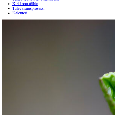
Kirkkoon töihin
Tulevaisuusprosessi
Kalenteri