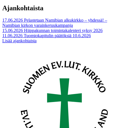
Ajankohtaista
17.06.2026
Pelastetaan Namibian alkukirkko – yhdessä! –
Namibian kirkon varainkeruukampanja
15.06.2026
Hiippakunnan toimintakalenteri syksy 2026
11.06.2026
Tuomiokapitulin päätöksiä 10.6.2026
Lisää ajankohtaista