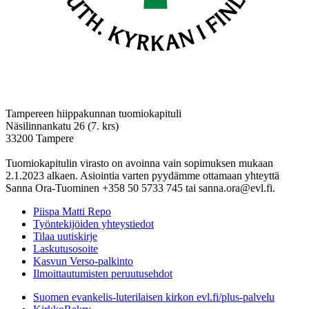
Tampereen hiippakunnan tuomiokapituli
Näsilinnankatu 26 (7. krs)
33200 Tampere
Tuomiokapitulin virasto on avoinna vain sopimuksen mukaan
2.1.2023 alkaen. Asiointia varten pyydämme ottamaan yhteyttä
Sanna Ora-Tuominen +358 50 5733 745 tai sanna.ora@evl.fi.
Piispa Matti Repo
Työntekijöiden yhteystiedot
Tilaa uutiskirje
Laskutusosoite
Kasvun Verso-palkinto
Ilmoittautumisten peruutusehdot
Suomen evankelis-luterilaisen kirkon evl.fi/plus-palvelu