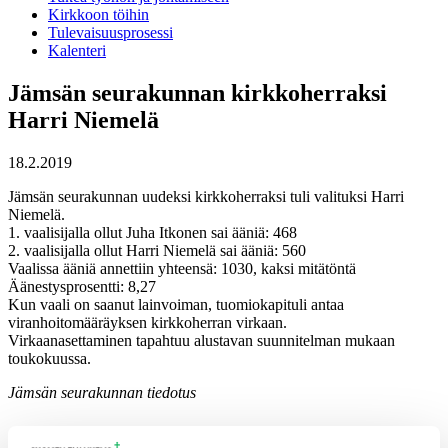
Kirkkoon töihin
Tulevaisuusprosessi
Kalenteri
Jämsän seurakunnan kirkkoherraksi
Harri Niemelä
18.2.2019
Jämsän seurakunnan uudeksi kirkkoherraksi tuli valituksi Harri
Niemelä.
1. vaalisijalla ollut Juha Itkonen sai ääniä: 468
2. vaalisijalla ollut Harri Niemelä sai ääniä: 560
Vaalissa ääniä annettiin yhteensä: 1030, kaksi mitätöntä
Äänestysprosentti: 8,27
Kun vaali on saanut lainvoiman, tuomiokapituli antaa
viranhoitomääräyksen kirkkoherran virkaan.
Virkaanasettaminen tapahtuu alustavan suunnitelman mukaan
toukokuussa.
Jämsän seurakunnan tiedotus
Ajankohtaista