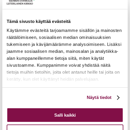
17.06.2026
Pelastetaan Namibian alkukirkko – yhdessä! –
Namibian kirkon varainkeruukampanja
15.06.2026
Hiippakunnan toimintakalenteri syksy 2026
Tämä sivusto käyttää evästeitä
11.06.2026
Tuomiokapitulin päätöksiä 10.6.2026
Lisää ajankohtaista
Käytämme evästeitä tarjoamamme sisällön ja mainosten
räätälöimiseen, sosiaalisen median ominaisuuksien
tukemiseen ja kävijämäärämme analysoimiseen. Lisäksi
jaamme sosiaalisen median, mainosalan ja analytiikka-
alan kumppaneillemme tietoja siitä, miten käytät
sivustoamme. Kumppanimme voivat yhdistää näitä
tietoja muihin tietoihin, joita olet antanut heille tai joita on
kerätty, kun olet käyttänyt heidän palvelujaan.
Voit muuttaa evästeasetuksiesi hyväksyntää sivuston
Näytä tiedot
alalaidassa olevasta
Evästeasetukset
linkistä.
Salli kaikki