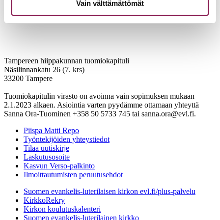
Vain välttämättömät
Tampereen hiippakunnan tuomiokapituli
Näsilinnankatu 26 (7. krs)
33200 Tampere
Tuomiokapitulin virasto on avoinna vain sopimuksen mukaan
2.1.2023 alkaen. Asiointia varten pyydämme ottamaan yhteyttä
Sanna Ora-Tuominen +358 50 5733 745 tai sanna.ora@evl.fi.
Piispa Matti Repo
Työntekijöiden yhteystiedot
Tilaa uutiskirje
Laskutusosoite
Kasvun Verso-palkinto
Ilmoittautumisten peruutusehdot
Suomen evankelis-luterilaisen kirkon evl.fi/plus-palvelu
KirkkoRekry
Kirkon koulutuskalenteri
Suomen evankelis-luterilainen kirkko