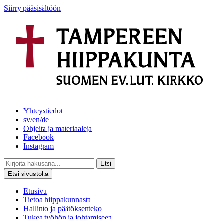
Siirry pääsisältöön
Yhteystiedot
sv/en/de
Ohjeita ja materiaaleja
Facebook
Instagram
Etsi
Etsi sivustolta
Etusivu
Tietoa hiippakunnasta
Hallinto ja päätöksenteko
Tukea työhön ja johtamiseen