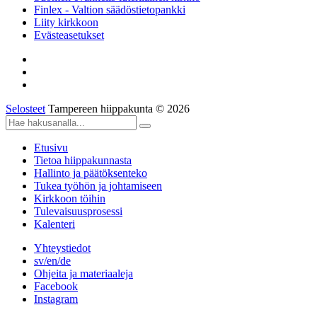
Finlex - Valtion säädöstietopankki
Liity kirkkoon
Evästeasetukset
Selosteet
Tampereen hiippakunta © 2026
Etusivu
Tietoa hiippakunnasta
Hallinto ja päätöksenteko
Tukea työhön ja johtamiseen
Kirkkoon töihin
Tulevaisuusprosessi
Kalenteri
Yhteystiedot
sv/en/de
Ohjeita ja materiaaleja
Facebook
Instagram