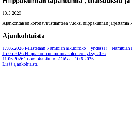
Hiippakunnan tapahtumia , tilaisuuksia ja k
13.3.2020
Ajankohtaisen koronavirustilanteen vuoksi hiippakunnan järjestämiä kou
Ajankohtaista
17.06.2026
Pelastetaan Namibian alkukirkko – yhdessä! – Namibian
15.06.2026
Hiippakunnan toimintakalenteri syksy 2026
11.06.2026
Tuomiokapitulin päätöksiä 10.6.2026
Lisää ajankohtaista