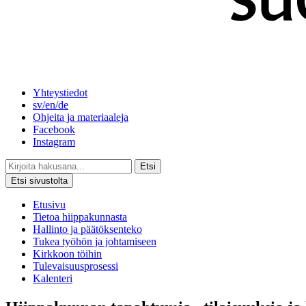
Yhteystiedot
sv/en/de
Ohjeita ja materiaaleja
Facebook
Instagram
Etsi
Etsi sivustolta
Etusivu
Tietoa hiippakunnasta
Hallinto ja päätöksenteko
Tukea työhön ja johtamiseen
Kirkkoon töihin
Tulevaisuusprosessi
Kalenteri