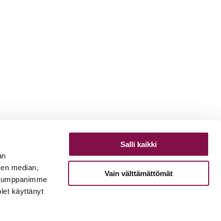
Salli kaikki
an
sen median,
Vain välttämättömät
. Kumppanimme
olet käyttänyt