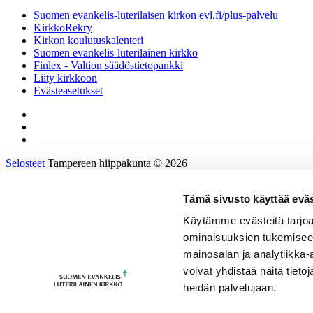
Suomen evankelis-luterilaisen kirkon evl.fi/plus-palvelu
KirkkoRekry
Kirkon koulutuskalenteri
Suomen evankelis-luterilainen kirkko
Finlex - Valtion säädöstietopankki
Liity kirkkoon
Evästeasetukset
Selosteet
Tampereen hiippakunta © 2026
Tämä sivusto käyttää eväs
Etusivu
Tietoa hiippakunnasta
Käytämme evästeitä tarjoa
Hallinto ja päätöksenteko
ominaisuuksien tukemisee
Tukea työhön ja johtamiseen
Kirkkoon töihin
mainosalan ja analytiikka
Tulevaisuusprosessi
voivat yhdistää näitä tietoja
Kalenteri
heidän palvelujaan.
Yhteystiedot