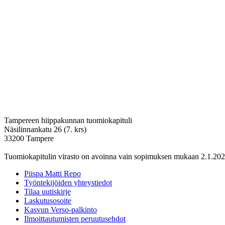
Tampereen hiippakunnan tuomiokapituli
Näsilinnankatu 26 (7. krs)
33200 Tampere
Tuomiokapitulin virasto on avoinna vain sopimuksen mukaan 2.1.202
Piispa Matti Repo
Työntekijöiden yhteystiedot
Tilaa uutiskirje
Laskutusosoite
Kasvun Verso-palkinto
Ilmoittautumisten peruutusehdot