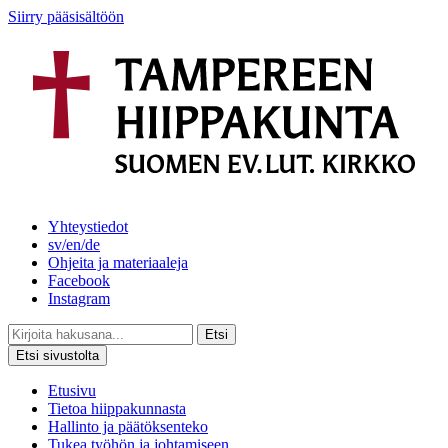
Siirry pääsisältöön
Yhteystiedot
sv/en/de
Ohjeita ja materiaaleja
Facebook
Instagram
Etsi
Etsi sivustolta
Etusivu
Tietoa hiippakunnasta
Hallinto ja päätöksenteko
Tukea työhön ja johtamiseen