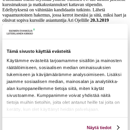
kurssimaksun ja matkakustannukset kattavan stipendin.
Edellytyksenä on vähintään kandidaatin tutkinto. Lähetä
vapaamuotoinen hakemus, jossa kerrot itsestäsi ja siitä, miksi haet ja
olisivat sopiva kurssille asiantuntija Ari Ojellille
20.3.2019
mennessä
. (ari.ojell(at)evl.fi)
Stipendihaku kurssille Old Catholic Theology in its Ecumenical
Context 7.-12.7.2019
Utrechtin yliopisto järjestää viikon mittaisen kesäkurssin ”Old
Tämä sivusto käyttää evästeitä
Catholic Theology in its Ecumenical Context” 7.-12.7.2019.
Käytämme evästeitä tarjoamamme sisällön ja mainosten
Kurssi tarjoaa johdatuksen vanhakatoliseen teologiaan
ekumeenisessa kontekstissa ja tavoitteena on tutustua
räätälöimiseen, sosiaalisen median ominaisuuksien
vanhakatolisuuden identiteetin ja teologian keskeisiin piirteisiin.
tukemiseen ja kävijämäärämme analysoimiseen. Lisäksi
Kurssilla käsitellään mm. vanhakatolisuuden
jaamme sosiaalisen median, mainosalan ja analytiikka-
-historiaa
alan kumppaneillemme tietoja siitä, miten käytät
-spiritualiteettia
sivustoamme. Kumppanimme voivat yhdistää näitä
-ekumeniaa
-kanonista lakia ja
tietoja muihin tietoihin, joita olet antanut heille tai joita on
-ekklesiologiaa.
kerätty, kun olet käyttänyt heidän palvelujaan.
Kurssi koostuu päivittäisestä 4 tunnin kontaktiopetuksesta ja n. 40
tunnin itsenäisestä opiskelusta. Keskeisten tekstien lukeminen on iso
Voit muuttaa evästeasetuksiesi hyväksyntää sivuston
Näytä tiedot
osa kurssia. Kurssiin kuuluvat vierailut uskonnollisen taiteen