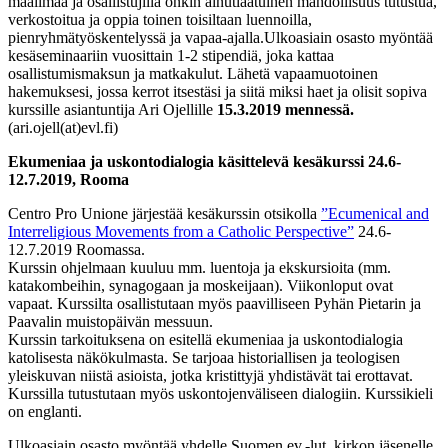
maailmaa ja osallistujilla onkin ainutlaatuinen mahdollisuus tutustua,
verkostoitua ja oppia toinen toisiltaan luennoilla,
pienryhmätyöskentelyssä ja vapaa-ajalla.Ulkoasiain osasto myöntää
kesäseminaariin vuosittain 1-2 stipendiä, joka kattaa
osallistumismaksun ja matkakulut. Lähetä vapaamuotoinen
hakemuksesi, jossa kerrot itsestäsi ja siitä miksi haet ja olisit sopiva
kurssille asiantuntija Ari Ojellille
15.3.2019 mennessä.
(ari.ojell(at)evl.fi)
Ekumeniaa ja uskontodialogia käsittelevä kesäkurssi 24.6-
12.7.2019, Rooma
Centro Pro Unione järjestää kesäkurssin otsikolla
”Ecumenical and
Interreligious Movements from a Catholic Perspective”
24.6-
12.7.2019 Roomassa.
Kurssin ohjelmaan kuuluu mm. luentoja ja ekskursioita (mm.
katakombeihin, synagogaan ja moskeijaan). Viikonloput ovat
vapaat. Kurssilta osallistutaan myös paavilliseen Pyhän Pietarin ja
Paavalin muistopäivän messuun.
Kurssin tarkoituksena on esitellä ekumeniaa ja uskontodialogia
katolisesta näkökulmasta. Se tarjoaa historiallisen ja teologisen
yleiskuvan niistä asioista, jotka kristittyjä yhdistävät tai erottavat.
Kurssilla tutustutaan myös uskontojenväliseen dialogiin. Kurssikieli
on englanti.
Ulkoasiain osasto myöntää yhdelle Suomen ev.-lut. kirkon jäsenelle