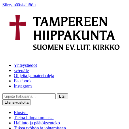
Siirry pääsisältöön
Yhteystiedot
sv/en/de
Ohjeita ja materiaaleja
Facebook
Instagram
Etsi
Etsi sivustolta
Etusivu
Tietoa hiippakunnasta
Hallinto ja päätöksenteko
Tukea työhön ja johtamiseen