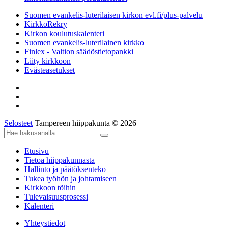
Suomen evankelis-luterilaisen kirkon evl.fi/plus-palvelu
KirkkoRekry
Kirkon koulutuskalenteri
Suomen evankelis-luterilainen kirkko
Finlex - Valtion säädöstietopankki
Liity kirkkoon
Evästeasetukset
Selosteet
Tampereen hiippakunta © 2026
Etusivu
Tietoa hiippakunnasta
Hallinto ja päätöksenteko
Tukea työhön ja johtamiseen
Kirkkoon töihin
Tulevaisuusprosessi
Kalenteri
Yhteystiedot