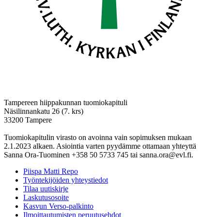
Tampereen hiippakunnan tuomiokapituli
Näsilinnankatu 26 (7. krs)
33200 Tampere
Tuomiokapitulin virasto on avoinna vain sopimuksen mukaan
2.1.2023 alkaen. Asiointia varten pyydämme ottamaan yhteyttä
Sanna Ora-Tuominen +358 50 5733 745 tai sanna.ora@evl.fi.
Piispa Matti Repo
Työntekijöiden yhteystiedot
Tilaa uutiskirje
Laskutusosoite
Kasvun Verso-palkinto
Ilmoittautumisten peruutusehdot