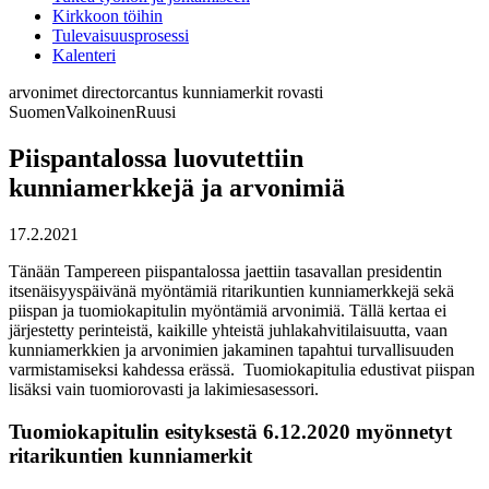
Kirkkoon töihin
Tulevaisuusprosessi
Kalenteri
arvonimet
directorcantus
kunniamerkit
rovasti
SuomenValkoinenRuusi
Piispantalossa luovutettiin
kunniamerkkejä ja arvonimiä
17.2.2021
Tänään Tampereen piispantalossa jaettiin tasavallan presidentin
itsenäisyyspäivänä myöntämiä ritarikuntien kunniamerkkejä sekä
piispan ja tuomiokapitulin myöntämiä arvonimiä. Tällä kertaa ei
järjestetty perinteistä, kaikille yhteistä juhlakahvitilaisuutta, vaan
kunniamerkkien ja arvonimien jakaminen tapahtui turvallisuuden
varmistamiseksi kahdessa erässä. Tuomiokapitulia edustivat piispan
lisäksi vain tuomiorovasti ja lakimiesasessori.
Tuomiokapitulin esityksestä 6.12.2020 myönnetyt
ritarikuntien kunniamerkit