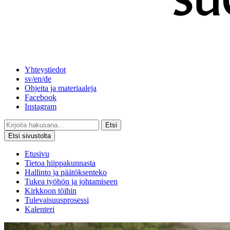
Yhteystiedot
sv/en/de
Ohjeita ja materiaaleja
Facebook
Instagram
Etsi
Etsi sivustolta
Etusivu
Tietoa hiippakunnasta
Hallinto ja päätöksenteko
Tukea työhön ja johtamiseen
Kirkkoon töihin
Tulevaisuusprosessi
Kalenteri