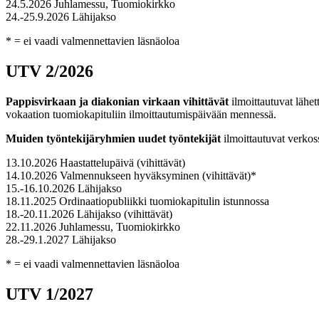
24.5.2026 Juhlamessu, Tuomiokirkko
24.-25.9.2026 Lähijakso
* = ei vaadi valmennettavien läsnäoloa
UTV 2/2026
Pappisvirkaan ja diakonian virkaan vihittävät
ilmoittautuvat läh
vokaation tuomiokapituliin ilmoittautumispäivään mennessä.
Muiden työntekijäryhmien uudet työntekijät
ilmoittautuvat verko
13.10.2026 Haastattelupäivä (vihittävät)
14.10.2026 Valmennukseen hyväksyminen (vihittävät)*
15.-16.10.2026 Lähijakso
18.11.2025 Ordinaatiopubliikki tuomiokapitulin istunnossa
18.-20.11.2026 Lähijakso (vihittävät)
22.11.2026 Juhlamessu, Tuomiokirkko
28.-29.1.2027 Lähijakso
* = ei vaadi valmennettavien läsnäoloa
UTV 1/2027