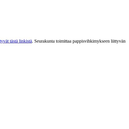
vät tästä linkistä
. Seurakunta toimittaa pappisvihkimykseen liittyvän