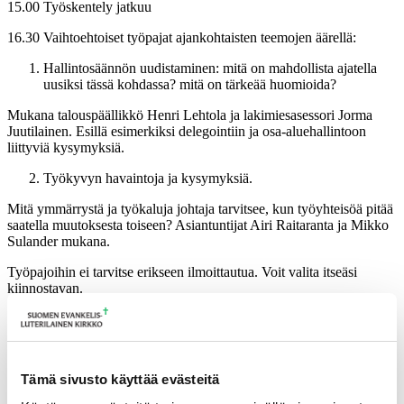
15.00 Työskentely jatkuu
16.30 Vaihtoehtoiset työpajat ajankohtaisten teemojen äärellä:
Hallintosäännön uudistaminen: mitä on mahdollista ajatella
uusiksi tässä kohdassa? mitä on tärkeää huomioida?
Mukana talouspäällikkö Henri Lehtola ja lakimiesasessori Jorma
Juutilainen. Esillä esimerkiksi delegointiin ja osa-aluehallintoon
liittyviä kysymyksiä.
Työkyvyn havaintoja ja kysymyksiä.
Mitä ymmärrystä ja työkaluja johtaja tarvitsee, kun työyhteisöä pitää
saatella muutoksesta toiseen? Asiantuntijat Airi Raitaranta ja Mikko
Sulander mukana.
Työpajoihin ei tarvitse erikseen ilmoittautua. Voit valita itseäsi
kiinnostavan.
17.30 Vapaamuotoista ajanviettoa – lenkkeilyä, keskustelua ja lepoa
19.00 Illallinen
Tämä sivusto käyttää evästeitä
Lauantai 16.9.203