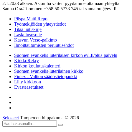
2.1.2023 alkaen. Asiointia varten pyydämme ottamaan yhteyttä
Sanna Ora-Tuominen +358 50 5733 745 tai sanna.ora@evl.fi.
Piispa Matti Repo
Työntekijöiden yhteystiedot
Tilaa uutiskirje
Laskutusosoite
Kasvun Verso-palkinto
Ilmoittautumisten peruutusehdot
Suomen evankelis-luterilaisen kirkon evl.fi/plus-palvelu
KirkkoRekry
Kirkon koulutuskalenteri
Suomen evankelis-luterilainen kirkko
Finlex - Valtion säädöstietopankki
Liity kirkkoon
Evästeasetukset
Selosteet
Tampereen hiippakunta © 2026