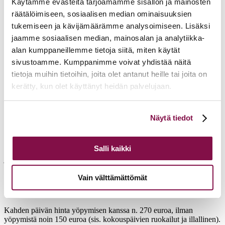
Käytämme evästeitä tarjoamamme sisällön ja mainosten
Johtamisen tulevaisuusteot – luottamusta
räätälöimiseen, sosiaalisen median ominaisuuksien
rakentamassa
tukemiseen ja kävijämäärämme analysoimiseen. Lisäksi
jaamme sosiaalisen median, mainosalan ja analytiikka-
8.30–9.30 Hotelliaamiainen
alan kumppaneillemme tietoja siitä, miten käytät
sivustoamme. Kumppanimme voivat yhdistää näitä
9.30 Tervetuloa ja orientoituminen päivän teemaan
tietoja muihin tietoihin, joita olet antanut heille tai joita on
10.15 Luottamus ja sen rakentaminen,
kerätty, kun olet käyttänyt heidän palvelujaan.
Kirsimarja Blomqvist, professori, KTT, LUT yliopiston
kauppakorkeakoulu
Voit muuttaa evästeasetuksiesi hyväksyntää sivuston
12.30 Lounas
Näytä tiedot
alalaidassa olevasta
Evästeasetukset
linkistä.
13.30 Tulevaisuusajattelua
Salli kaikki
Piispa Matti Repo, asiantuntija Mika Piittala ja vaikuttajanuoret
johdattavat keskusteluihin.
15.00 Päätöskahvit
Vain välttämättömät
Kahden päivän hinta yöpymisen kanssa n. 270 euroa, ilman
yöpymistä noin 150 euroa (sis. kokouspäivien ruokailut ja illallinen).