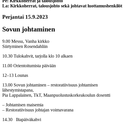
Pe: Kirkkoherrat ja talousjohto
La: Kirkkoherrat, talousjohto sekä johtavat luottamushenkilöt
Perjantai 15.9.2023
Sovun johtaminen
9.00 Messu, Vanha kirkko
Siirtyminen Rosendahliin
10.30 Tulokahvit, tarjolla klo 10 alkaen
11.00 Orientoitumista päivään
12–13 Lounas
13.00 Sovun johtaminen – restoratiivisuus johtamisen
lähestymistapana,
Pia Lappalainen, TkT, Maanpuolustuskorkeakoulun dosentti
– Johtamisen maisemia
– Restoratiivisuus johtajan voimavarana
14.30 Iltapäiväkahvi