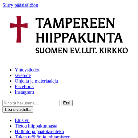
Siirry pääsisältöön
Yhteystiedot
sv/en/de
Ohjeita ja materiaaleja
Facebook
Instagram
Etsi
Etsi sivustolta
Etusivu
Tietoa hiippakunnasta
Hallinto ja päätöksenteko
Tukea työhön ja johtamiseen