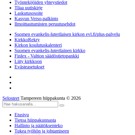
Työntekijöiden yhteystiedot
Tilaa uutiskirje
Laskutusosoite
Kasvun Verso-palkinto
Ilmoittautumisten peruutusehdot
Suomen evankelis-luterilaisen kirkon evl.fi/plus-palvelu
KirkkoRekry
Kirkon koulutuskalenteri
Suomen evankelis-luterilainen kirkko
Finlex - Valtion säädöstietopankki
Liity kirkkoon
Evästeasetukset
Selosteet
Tampereen hiippakunta © 2026
Etusivu
Tietoa hiippakunnasta
Hallinto ja päätöksenteko
Tukea työhön ja johtamiseen