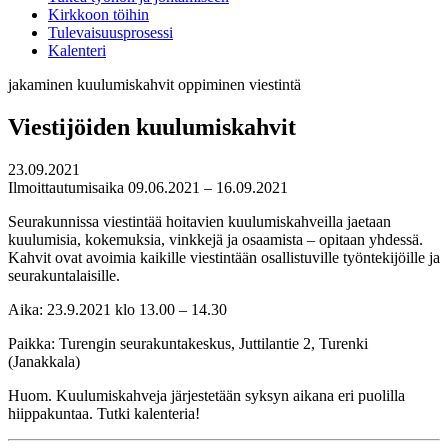
Kirkkoon töihin
Tulevaisuusprosessi
Kalenteri
jakaminen
kuulumiskahvit
oppiminen
viestintä
Viestijöiden kuulumiskahvit
23.09.2021
Ilmoittautumisaika 09.06.2021 – 16.09.2021
Seurakunnissa viestintää hoitavien kuulumiskahveilla jaetaan
kuulumisia, kokemuksia, vinkkejä ja osaamista – opitaan yhdessä.
Kahvit ovat avoimia kaikille viestintään osallistuville työntekijöille ja
seurakuntalaisille.
Aika: 23.9.2021 klo 13.00 – 14.30
Paikka: Turengin seurakuntakeskus, Juttilantie 2, Turenki
(Janakkala)
Huom. Kuulumiskahveja järjestetään syksyn aikana eri puolilla
hiippakuntaa. Tutki kalenteria!