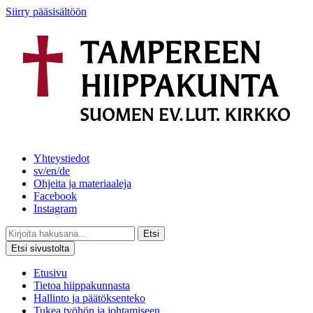
Siirry pääsisältöön
Yhteystiedot
sv/en/de
Ohjeita ja materiaaleja
Facebook
Instagram
Etsi
Etsi sivustolta
Etusivu
Tietoa hiippakunnasta
Hallinto ja päätöksenteko
Tukea työhön ja johtamiseen