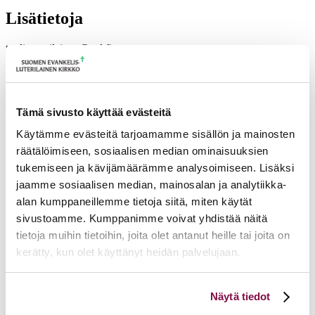
Lisätietoja
tuulia.matilainen@evl.fi
Tulevia tapahtumia
Tuomiokapitulin istunto
19.08.2026
Tämä sivusto käyttää evästeitä
Ikkunoita kristilliseen spiritualiteettiin: Matkakumppanuuden päivä
Käytämme evästeitä tarjoamamme sisällön ja mainosten
runojen, taiteen ja luonnon äärellä
25.08.2026
räätälöimiseen, sosiaalisen median ominaisuuksien
tukemiseen ja kävijämäärämme analysoimiseen. Lisäksi
Toimistoväen verkostotapaaminen
08.09.2026
jaamme sosiaalisen median, mainosalan ja analytiikka-
Takaisin tapahtumiin
alan kumppaneillemme tietoja siitä, miten käytät
sivustoamme. Kumppanimme voivat yhdistää näitä
tietoja muihin tietoihin, joita olet antanut heille tai joita on
kerätty, kun olet käyttänyt heidän palvelujaan.
Voit muuttaa evästeasetuksiesi hyväksyntää sivuston
Näytä tiedot
alalaidassa olevasta
Evästeasetukset
linkistä.